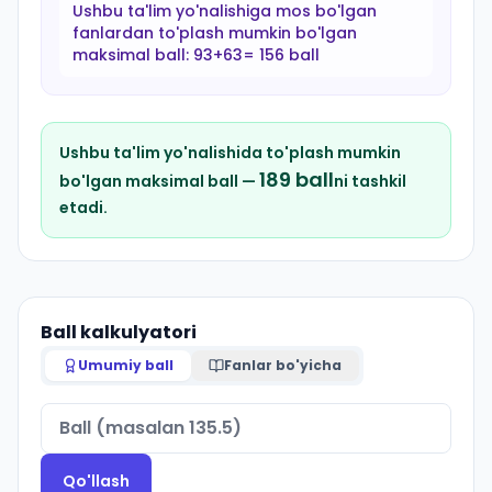
Ushbu ta'lim yo'nalishiga mos bo'lgan
fanlardan to'plash mumkin bo'lgan
maksimal ball:
93+63= 156 ball
Ushbu ta'lim yo'nalishida to'plash mumkin
189
ball
bo'lgan maksimal ball —
ni tashkil
etadi.
Ball kalkulyatori
Umumiy ball
Fanlar bo'yicha
Qo'llash