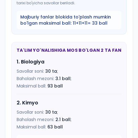
tarixi bo'yicha savollar beriladi.
Majburiy fanlar blokida to'plash mumkin
bo'lgan maksimal ball:
11+11+11= 33 ball
TA'LIM YO'NALISHIGA MOS BO'LGAN 2 TA FAN
1
.
Biologiya
Savollar soni:
30
ta
;
Baholash mezoni:
3.1
ball
;
Maksimal ball:
93
ball
2
.
Kimyo
Savollar soni:
30
ta
;
Baholash mezoni:
2.1
ball
;
Maksimal ball:
63
ball