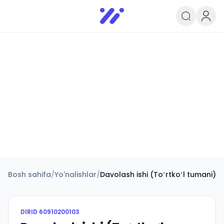
Infoedu
Ta&#039;lim xabarlari va yangili
Bosh sahifa
/
Yo'nalishlar
/
Davolash ishi (Toʻrtkoʻl tumani)
DIRID
60910200103