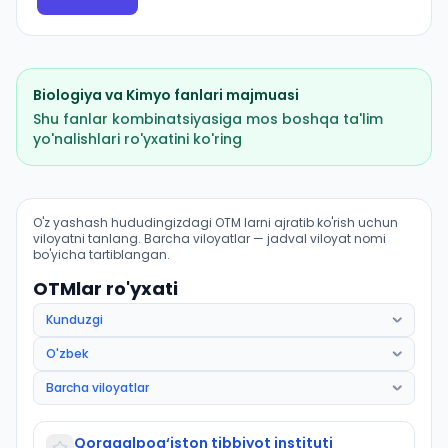
Biologiya
va
Kimyo
fanlari majmuasi
Shu fanlar kombinatsiyasiga mos boshqa ta'lim
yo'nalishlari ro'yxatini ko'ring
Davolash ishi (Toʻrtkoʻl tumani): OTM lar bo'yicha kiri
O'z yashash hududingizdagi OTM larni ajratib ko'rish uchun
viloyatni tanlang. Barcha viloyatlar — jadval viloyat nomi
bo'yicha tartiblangan.
OTMlar ro'yxati
Qoraqalpog‘iston tibbiyot instituti