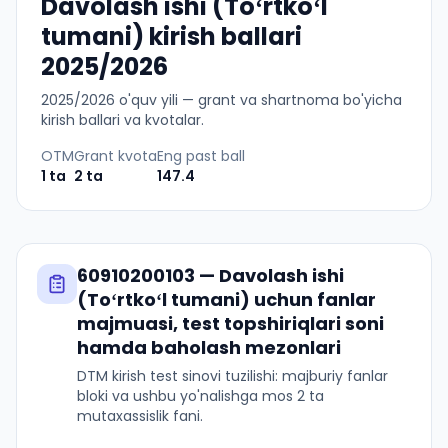
Davolash ishi (Toʻrtkoʻl
tumani) kirish ballari
2025/2026
2025
/
2026
o'quv yili — grant va shartnoma bo'yicha
kirish ballari va kvotalar.
OTM
Grant kvota
Eng past ball
1
ta
2
ta
147.4
60910200103
—
Davolash ishi
(Toʻrtkoʻl tumani)
uchun fanlar
majmuasi, test topshiriqlari soni
hamda baholash mezonlari
DTM kirish test sinovi tuzilishi: majburiy fanlar
bloki va ushbu yo'nalishga mos 2 ta
mutaxassislik fani.