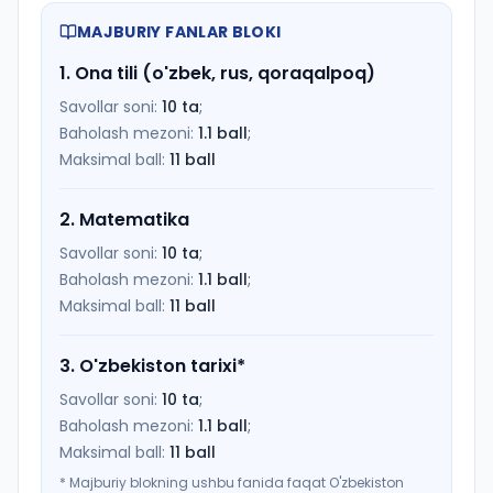
MAJBURIY FANLAR BLOKI
1
.
Ona tili (o'zbek, rus, qoraqalpoq)
Savollar soni:
10
ta
;
Baholash mezoni:
1.1
ball
;
Maksimal ball:
11
ball
2
.
Matematika
Savollar soni:
10
ta
;
Baholash mezoni:
1.1
ball
;
Maksimal ball:
11
ball
3
.
O'zbekiston tarixi
*
Savollar soni:
10
ta
;
Baholash mezoni:
1.1
ball
;
Maksimal ball:
11
ball
*
Majburiy blokning ushbu fanida faqat O'zbekiston