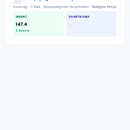
Kunduzgi
•
O`zbek
•
Qoraqalpog'iston Respublikasi
•
Biologiya, Kimyo
GRANT
SHARTNOMA
147.4
—
2
kvota