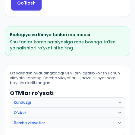
Qo'llash
Biologiya
va
Kimyo
fanlari majmuasi
Shu fanlar kombinatsiyasiga mos boshqa ta'lim
yo'nalishlari ro'yxatini ko'ring
Davolash ishi (Taxtakoʻpir tumani): OTM lar bo'yicha k
O'z yashash hududingizdagi OTM larni ajratib ko'rish uchun
viloyatni tanlang. Barcha viloyatlar — jadval viloyat nomi
bo'yicha tartiblangan.
OTMlar ro'yxati