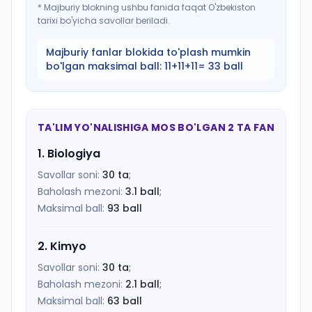
*
Majburiy blokning ushbu fanida faqat O'zbekiston
tarixi bo'yicha savollar beriladi.
Majburiy fanlar blokida to'plash mumkin
bo'lgan maksimal ball:
11+11+11= 33 ball
TA'LIM YO'NALISHIGA MOS BO'LGAN 2 TA FAN
1
.
Biologiya
Savollar soni:
30
ta
;
Baholash mezoni:
3.1
ball
;
Maksimal ball:
93
ball
2
.
Kimyo
Savollar soni:
30
ta
;
Baholash mezoni:
2.1
ball
;
Maksimal ball:
63
ball