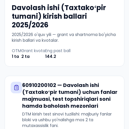
Davolash ishi (Taxtakoʻpir
tumani) kirish ballari
2025/2026
2025
/
2026
o'quv yili — grant va shartnoma bo'yicha
kirish ballari va kvotalar.
OTM
Grant kvota
Eng past ball
1
ta
2
ta
144.2
60910200102
—
Davolash ishi
(Taxtakoʻpir tumani)
uchun fanlar
majmuasi, test topshiriqlari soni
hamda baholash mezonlari
DTM kirish test sinovi tuzilishi: majburiy fanlar
bloki va ushbu yo'nalishga mos 2 ta
mutaxassislik fani.