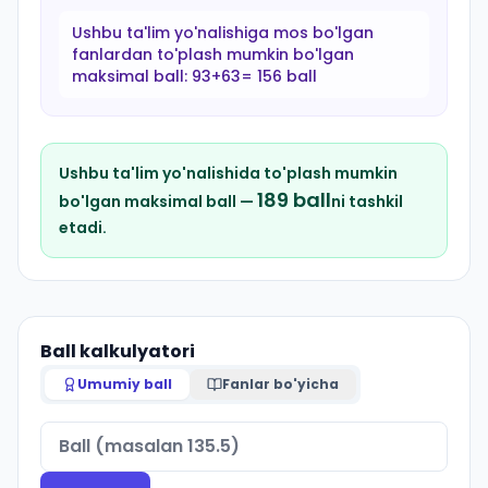
Ushbu ta'lim yo'nalishiga mos bo'lgan
fanlardan to'plash mumkin bo'lgan
maksimal ball:
93+63= 156 ball
Ushbu ta'lim yo'nalishida to'plash mumkin
189
ball
bo'lgan maksimal ball —
ni tashkil
etadi.
Ball kalkulyatori
Umumiy ball
Fanlar bo'yicha