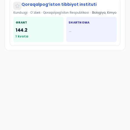
Qoraqalpog‘iston tibbiyot instituti
Kunduzgi
•
O`zbek
•
Qoraqalpog'iston Respublikasi
•
Biologiya, Kimyo
GRANT
SHARTNOMA
144.2
—
1
kvota