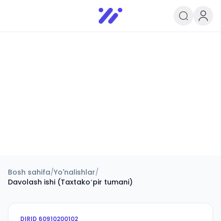
Infoedu
Ta&#039;lim xabarlari va yangili
Bosh sahifa
/
Yo'nalishlar
/
Davolash ishi (Taxtakoʻpir tumani)
DIRID
60910200102