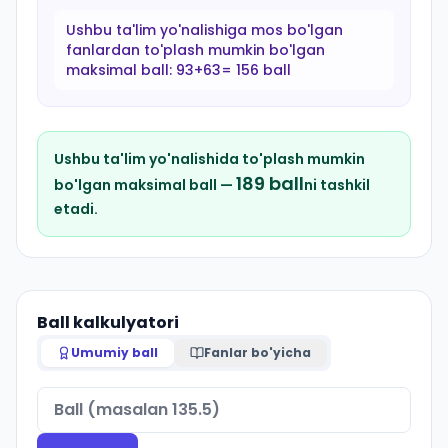
Ushbu ta'lim yo'nalishiga mos bo'lgan
fanlardan to'plash mumkin bo'lgan
maksimal ball:
93+63= 156 ball
Ushbu ta'lim yo'nalishida to'plash mumkin
189
ball
bo'lgan maksimal ball —
ni tashkil
etadi.
Ball kalkulyatori
Umumiy ball
Fanlar bo'yicha