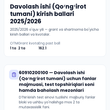
Davolash ishi (Qoʻngʻirot
tumani) kirish ballari
2025/2026
2025
/
2026
o'quv yili — grant va shartnoma bo'yicha
kirish ballari va kvotalar.
OTM
Grant kvota
Eng past ball
1
ta
2
ta
162.1
60910200100
—
Davolash ishi
(Qoʻngʻirot tumani)
uchun fanlar
majmuasi, test topshiriqlari soni
hamda baholash mezonlari
DTM kirish test sinovi tuzilishi: majburiy fanlar
bloki va ushbu yo'nalishga mos 2 ta
mutaxassislik fani.