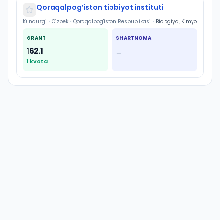
Qoraqalpog‘iston tibbiyot instituti
Kunduzgi
•
O`zbek
•
Qoraqalpog'iston Respublikasi
•
Biologiya, Kimyo
GRANT
SHARTNOMA
162.1
—
1
kvota