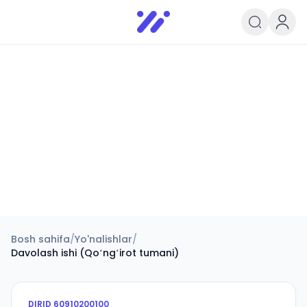
Infoedu
Ta&#039;lim xabarlari va yangili
Bosh sahifa
/
Yo'nalishlar
/
Davolash ishi (Qoʻngʻirot tumani)
DIRID
60910200100