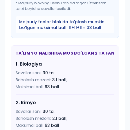
*
Majburiy blokning ushbu fanida faqat O'zbekiston
tarixi bo'yicha savollar beriladi.
Majburiy fanlar blokida to'plash mumkin
bo'lgan maksimal ball:
11+11+11= 33 ball
TA'LIM YO'NALISHIGA MOS BO'LGAN 2 TA FAN
1
.
Biologiya
Savollar soni:
30
ta
;
Baholash mezoni:
3.1
ball
;
Maksimal ball:
93
ball
2
.
Kimyo
Savollar soni:
30
ta
;
Baholash mezoni:
2.1
ball
;
Maksimal ball:
63
ball