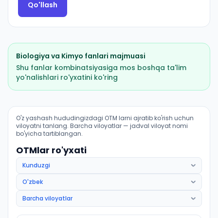
Qo'llash
Biologiya
va
Kimyo
fanlari majmuasi
Shu fanlar kombinatsiyasiga mos boshqa ta'lim
yo'nalishlari ro'yxatini ko'ring
Davolash ishi (Qoʻngʻirot tumani): OTM lar bo'yicha kir
O'z yashash hududingizdagi OTM larni ajratib ko'rish uchun
viloyatni tanlang. Barcha viloyatlar — jadval viloyat nomi
bo'yicha tartiblangan.
OTMlar ro'yxati