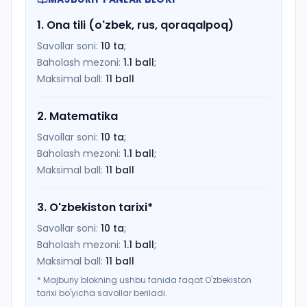
1
.
Ona tili (o'zbek, rus, qoraqalpoq)
Savollar soni:
10
ta
;
Baholash mezoni:
1.1
ball
;
Maksimal ball:
11
ball
2
.
Matematika
Savollar soni:
10
ta
;
Baholash mezoni:
1.1
ball
;
Maksimal ball:
11
ball
3
.
O'zbekiston tarixi
*
Savollar soni:
10
ta
;
Baholash mezoni:
1.1
ball
;
Maksimal ball:
11
ball
*
Majburiy blokning ushbu fanida faqat O'zbekiston
tarixi bo'yicha savollar beriladi.