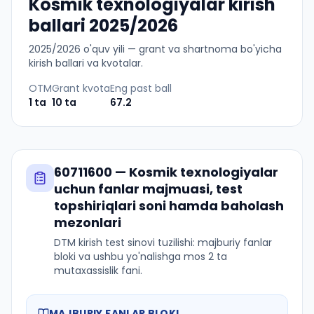
Kosmik texnologiyalar kirish
ballari 2025/2026
2025
/
2026
o'quv yili — grant va shartnoma bo'yicha
kirish ballari va kvotalar.
OTM
Grant kvota
Eng past ball
1
ta
10
ta
67.2
60711600
—
Kosmik texnologiyalar
uchun fanlar majmuasi, test
topshiriqlari soni hamda baholash
mezonlari
DTM kirish test sinovi tuzilishi: majburiy fanlar
bloki va ushbu yo'nalishga mos 2 ta
mutaxassislik fani.
MAJBURIY FANLAR BLOKI