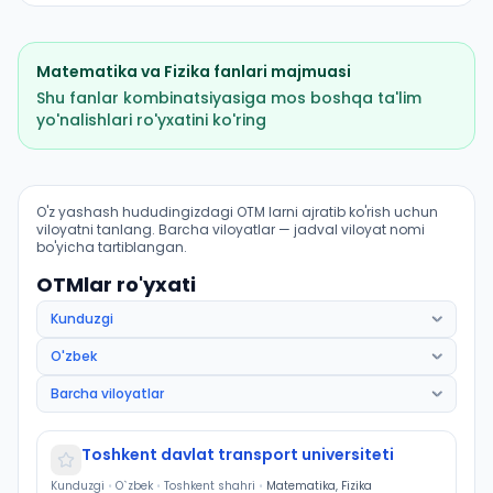
Matematika
va
Fizika
fanlari majmuasi
Shu fanlar kombinatsiyasiga mos boshqa ta'lim
yo'nalishlari ro'yxatini ko'ring
Kosmik texnologiyalar: OTM lar bo'yicha kirish ballari
O'z yashash hududingizdagi OTM larni ajratib ko'rish uchun
viloyatni tanlang. Barcha viloyatlar — jadval viloyat nomi
bo'yicha tartiblangan.
OTMlar ro'yxati
Toshkent davlat transport universiteti
Kunduzgi
•
O`zbek
•
Toshkent shahri
•
Matematika, Fizika