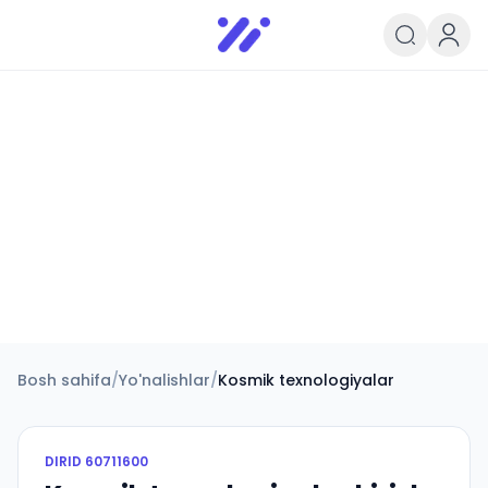
Infoedu
Ta&#039;lim xabarlari va yangili
Bosh sahifa
/
Yo'nalishlar
/
Kosmik texnologiyalar
DIRID
60711600