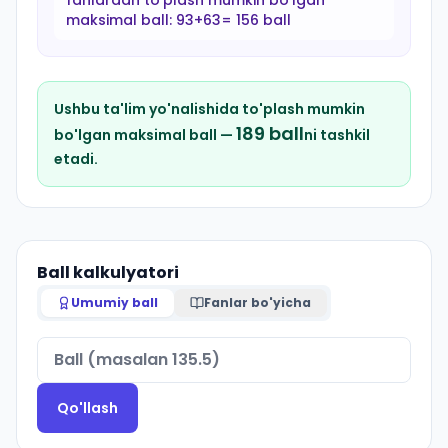
fanlardan to'plash mumkin bo'lgan
maksimal ball:
93+63= 156 ball
Ushbu ta'lim yo'nalishida to'plash mumkin
189
ball
bo'lgan maksimal ball —
ni tashkil
etadi.
Ball kalkulyatori
Umumiy ball
Fanlar bo'yicha
Qo'llash