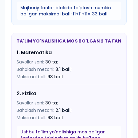
Majburiy fanlar blokida to'plash mumkin
bo'lgan maksimal ball:
11+11+11= 33 ball
TA'LIM YO'NALISHIGA MOS BO'LGAN 2 TA FAN
1
.
Matematika
Savollar soni:
30
ta
;
Baholash mezoni:
3.1
ball
;
Maksimal ball:
93
ball
2
.
Fizika
Savollar soni:
30
ta
;
Baholash mezoni:
2.1
ball
;
Maksimal ball:
63
ball
Ushbu ta'lim yo'nalishiga mos bo'lgan