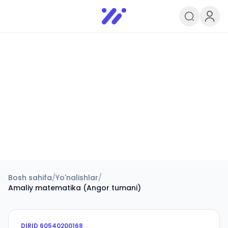
Infoedu
Ta&#039;lim xabarlari va yangili
Bosh sahifa
/
Yo'nalishlar
/
Amaliy matematika (Angor tumani)
DIRID
60540200168