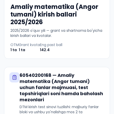
Amaliy matematika (Angor
tumani) kirish ballari
2025/2026
2025
/
2026
o'quv yili — grant va shartnoma bo'yicha
kirish ballari va kvotalar.
OTM
Grant kvota
Eng past ball
1
ta
1
ta
142.4
60540200168
—
Amaliy
matematika (Angor tumani)
uchun fanlar majmuasi, test
topshiriqlari soni hamda baholash
mezonlari
DTM kirish test sinovi tuzilishi: majburiy fanlar
bloki va ushbu yo'nalishga mos 2 ta