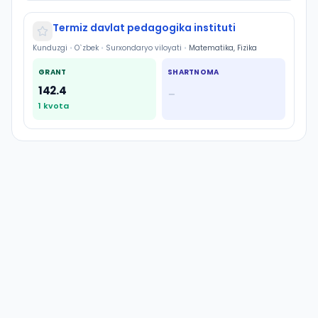
Termiz davlat pedagogika instituti
Kunduzgi
•
O`zbek
•
Surxondaryo viloyati
•
Matematika, Fizika
GRANT
SHARTNOMA
142.4
—
1
kvota