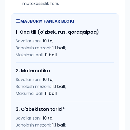
mutaxassislik fani.
MAJBURIY FANLAR BLOKI
1
.
Ona tili (o'zbek, rus, qoraqalpoq)
Savollar soni:
10
ta
;
Baholash mezoni:
1.1
ball
;
Maksimal ball:
11
ball
2
.
Matematika
Savollar soni:
10
ta
;
Baholash mezoni:
1.1
ball
;
Maksimal ball:
11
ball
3
.
O'zbekiston tarixi
*
Savollar soni:
10
ta
;
Baholash mezoni:
1.1
ball
;