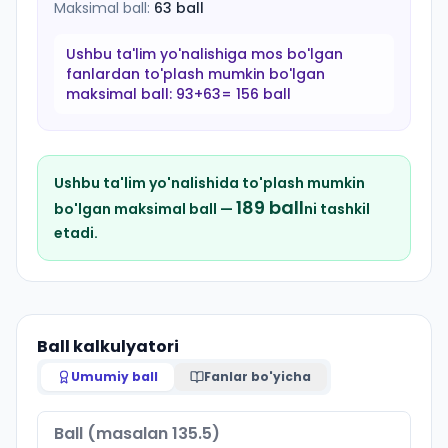
Maksimal ball:
63
ball
Ushbu ta'lim yo'nalishiga mos bo'lgan
fanlardan to'plash mumkin bo'lgan
maksimal ball:
93+63= 156 ball
Ushbu ta'lim yo'nalishida to'plash mumkin
189
ball
bo'lgan maksimal ball —
ni tashkil
etadi.
Ball kalkulyatori
Umumiy ball
Fanlar bo'yicha