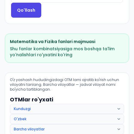
Qo'llash
Matematika
va
Fizika
fanlari majmuasi
Shu fanlar kombinatsiyasiga mos boshqa ta'lim
yo'nalishlari ro'yxatini ko'ring
Amaliy matematika (Angor tumani): OTM lar bo'yicha k
O'z yashash hududingizdagi OTM larni ajratib ko'rish uchun
viloyatni tanlang. Barcha viloyatlar — jadval viloyat nomi
bo'yicha tartiblangan.
OTMlar ro'yxati