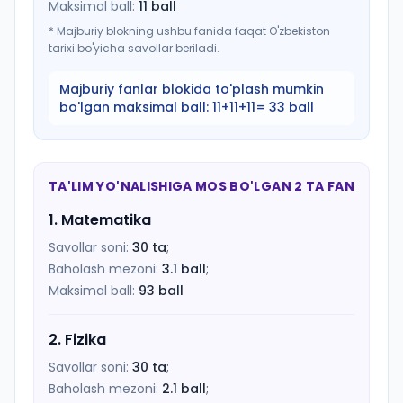
Maksimal ball:
11
ball
*
Majburiy blokning ushbu fanida faqat O'zbekiston
tarixi bo'yicha savollar beriladi.
Majburiy fanlar blokida to'plash mumkin
bo'lgan maksimal ball:
11+11+11= 33 ball
TA'LIM YO'NALISHIGA MOS BO'LGAN 2 TA FAN
1
.
Matematika
Savollar soni:
30
ta
;
Baholash mezoni:
3.1
ball
;
Maksimal ball:
93
ball
2
.
Fizika
Savollar soni:
30
ta
;
Baholash mezoni:
2.1
ball
;