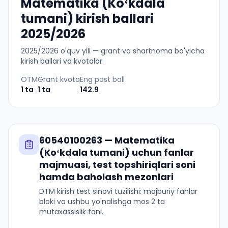
Matematika (Koʻkdala
tumani) kirish ballari
2025/2026
2025
/
2026
o'quv yili — grant va shartnoma bo'yicha
kirish ballari va kvotalar.
OTM
Grant kvota
Eng past ball
1
ta
1
ta
142.9
60540100263
—
Matematika
(Koʻkdala tumani)
uchun fanlar
majmuasi, test topshiriqlari soni
hamda baholash mezonlari
DTM kirish test sinovi tuzilishi: majburiy fanlar
bloki va ushbu yo'nalishga mos 2 ta
mutaxassislik fani.