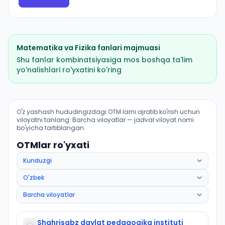
Matematika
va
Fizika
fanlari majmuasi
Shu fanlar kombinatsiyasiga mos boshqa ta'lim
yo'nalishlari ro'yxatini ko'ring
Matematika (Koʻkdala tumani): OTM lar bo'yicha kirish
O'z yashash hududingizdagi OTM larni ajratib ko'rish uchun
viloyatni tanlang. Barcha viloyatlar — jadval viloyat nomi
bo'yicha tartiblangan.
OTMlar ro'yxati
Shahrisabz davlat pedagogika instituti