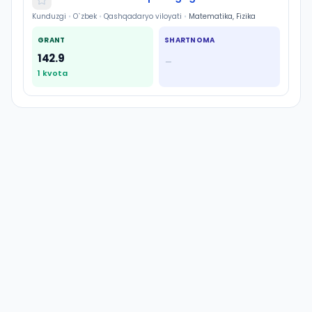
Kunduzgi
•
O`zbek
•
Qashqadaryo viloyati
•
Matematika, Fizika
GRANT
SHARTNOMA
142.9
—
1
kvota