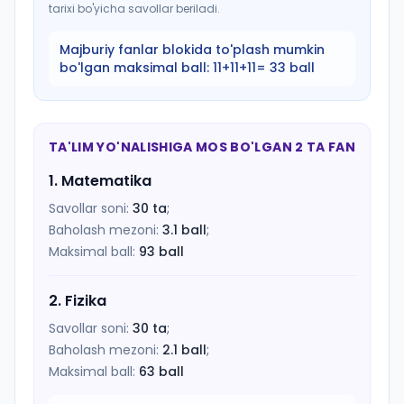
tarixi bo'yicha savollar beriladi.
Majburiy fanlar blokida to'plash mumkin
bo'lgan maksimal ball:
11+11+11= 33 ball
TA'LIM YO'NALISHIGA MOS BO'LGAN 2 TA FAN
1
.
Matematika
Savollar soni:
30
ta
;
Baholash mezoni:
3.1
ball
;
Maksimal ball:
93
ball
2
.
Fizika
Savollar soni:
30
ta
;
Baholash mezoni:
2.1
ball
;
Maksimal ball:
63
ball