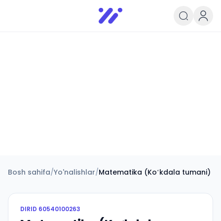
Infoedu
Ta&#039;lim xabarlari va yangili
Bosh sahifa
/
Yo'nalishlar
/
Matematika (Koʻkdala tumani)
DIRID
60540100263