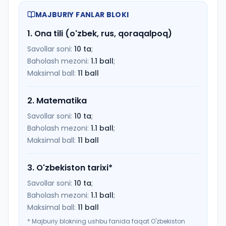
MAJBURIY FANLAR BLOKI
1
.
Ona tili (o'zbek, rus, qoraqalpoq)
Savollar soni:
10
ta
;
Baholash mezoni:
1.1
ball
;
Maksimal ball:
11
ball
2
.
Matematika
Savollar soni:
10
ta
;
Baholash mezoni:
1.1
ball
;
Maksimal ball:
11
ball
3
.
O'zbekiston tarixi
*
Savollar soni:
10
ta
;
Baholash mezoni:
1.1
ball
;
Maksimal ball:
11
ball
*
Majburiy blokning ushbu fanida faqat O'zbekiston