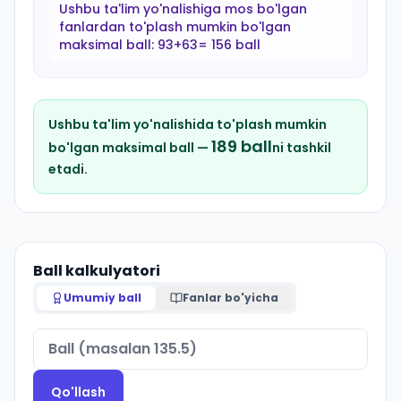
Ushbu ta'lim yo'nalishiga mos bo'lgan
fanlardan to'plash mumkin bo'lgan
maksimal ball:
93+63= 156 ball
Ushbu ta'lim yo'nalishida to'plash mumkin
189
ball
bo'lgan maksimal ball —
ni tashkil
etadi.
Ball kalkulyatori
Umumiy ball
Fanlar bo'yicha
Qo'llash