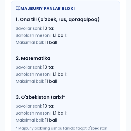
MAJBURIY FANLAR BLOKI
1
.
Ona tili (o'zbek, rus, qoraqalpoq)
Savollar soni:
10
ta
;
Baholash mezoni:
1.1
ball
;
Maksimal ball:
11
ball
2
.
Matematika
Savollar soni:
10
ta
;
Baholash mezoni:
1.1
ball
;
Maksimal ball:
11
ball
3
.
O'zbekiston tarixi
*
Savollar soni:
10
ta
;
Baholash mezoni:
1.1
ball
;
Maksimal ball:
11
ball
*
Majburiy blokning ushbu fanida faqat O'zbekiston