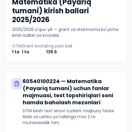
Matematika (Payariq
tumani) kirish ballari
2025/2026
2025
/
2026
o'quv yili — grant va shartnoma bo'yicha
kirish ballari va kvotalar.
OTM
Grant kvota
Eng past ball
1
ta
1
ta
138.6
60540100224
—
Matematika
(Payariq tumani)
uchun fanlar
majmuasi, test topshiriqlari soni
hamda baholash mezonlari
DTM kirish test sinovi tuzilishi: majburiy fanlar
bloki va ushbu yo'nalishga mos 2 ta
mutaxassislik fani.