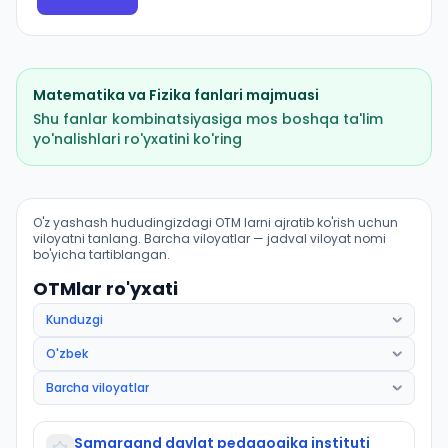
Matematika
va
Fizika
fanlari majmuasi
Shu fanlar kombinatsiyasiga mos boshqa ta'lim
yo'nalishlari ro'yxatini ko'ring
Matematika (Payariq tumani): OTM lar bo'yicha kirish 
O'z yashash hududingizdagi OTM larni ajratib ko'rish uchun
viloyatni tanlang. Barcha viloyatlar — jadval viloyat nomi
bo'yicha tartiblangan.
OTMlar ro'yxati
Samarqand davlat pedagogika instituti