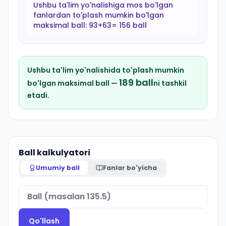
Ushbu ta'lim yo'nalishiga mos bo'lgan
fanlardan to'plash mumkin bo'lgan
maksimal ball:
93+63= 156 ball
Ushbu ta'lim yo'nalishida to'plash mumkin
189
ball
bo'lgan maksimal ball —
ni tashkil
etadi.
Ball kalkulyatori
Umumiy ball
Fanlar bo'yicha
Qo'llash