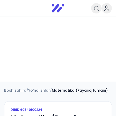
Infoedu
Ta&#039;lim xabarlari va yangili
Bosh sahifa
/
Yo'nalishlar
/
Matematika (Payariq tumani)
DIRID
60540100224