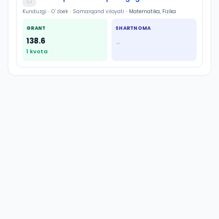
Kunduzgi
•
O`zbek
•
Samarqand viloyati
•
Matematika, Fizika
GRANT
SHARTNOMA
138.6
—
1
kvota