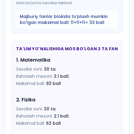
tarixi bo'yicha savollar beriladi.
Majburiy fanlar blokida to'plash mumkin
bo'lgan maksimal ball:
11+11+11= 33 ball
TA'LIM YO'NALISHIGA MOS BO'LGAN 2 TA FAN
1
.
Matematika
Savollar soni:
30
ta
;
Baholash mezoni:
3.1
ball
;
Maksimal ball:
93
ball
2
.
Fizika
Savollar soni:
30
ta
;
Baholash mezoni:
2.1
ball
;
Maksimal ball:
63
ball