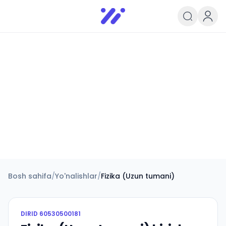
Infoedu
Ta&#039;lim xabarlari va yangili
Bosh sahifa
/
Yo'nalishlar
/
Fizika (Uzun tumani)
DIRID
60530500181