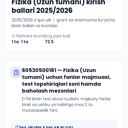
Fizika (Uzun tumani) kirish
ballari 2025/2026
2025
/
2026
o'quv yili — grant va shartnoma bo'yicha
kirish ballari va kvotalar.
OTM
Grant kvota
Eng past ball
1
ta
1
ta
72.5
60530500181
—
Fizika (Uzun
tumani)
uchun fanlar majmuasi,
test topshiriqlari soni hamda
baholash mezonlari
DTM kirish test sinovi tuzilishi: majburiy fanlar
bloki va ushbu yo'nalishga mos 2 ta
mutaxassislik fani.
MAJBURIY FANLAR BLOKI