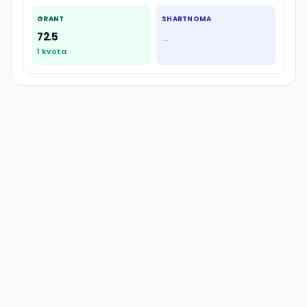
GRANT
SHARTNOMA
72.5
—
1
kvota