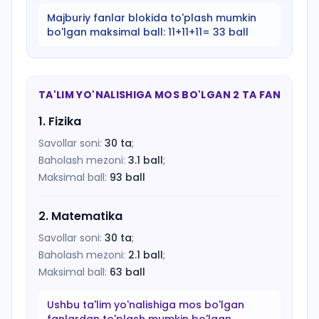
Majburiy fanlar blokida to'plash mumkin
bo'lgan maksimal ball:
11+11+11= 33 ball
TA'LIM YO'NALISHIGA MOS BO'LGAN 2 TA FAN
1
.
Fizika
Savollar soni:
30
ta
;
Baholash mezoni:
3.1
ball
;
Maksimal ball:
93
ball
2
.
Matematika
Savollar soni:
30
ta
;
Baholash mezoni:
2.1
ball
;
Maksimal ball:
63
ball
Ushbu ta'lim yo'nalishiga mos bo'lgan