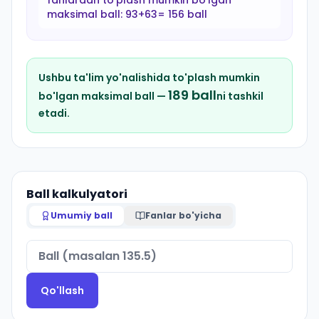
fanlardan to'plash mumkin bo'lgan
maksimal ball:
93+63= 156 ball
Ushbu ta'lim yo'nalishida to'plash mumkin
189
ball
bo'lgan maksimal ball —
ni tashkil
etadi.
Ball kalkulyatori
Umumiy ball
Fanlar bo'yicha
Qo'llash