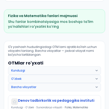
Fizika
va
Matematika
fanlari majmuasi
Shu fanlar kombinatsiyasiga mos boshqa ta'lim
yo'nalishlari ro'yxatini ko'ring
Fizika (Uzun tumani): OTM lar bo'yicha kirish ballari v
O'z yashash hududingizdagi OTM larni ajratib ko'rish uchun
viloyatni tanlang. Barcha viloyatlar — jadval viloyat nomi
bo'yicha tartiblangan.
OTMlar ro'yxati
Denov tadbirkorlik va pedagogika instituti
Kunduzgi
•
O`zbek
•
Surxondaryo viloyati
•
Fizika, Matematika