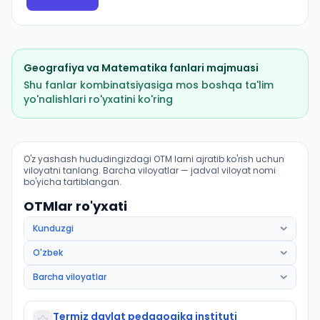
Geografiya
va
Matematika
fanlari majmuasi
Shu fanlar kombinatsiyasiga mos boshqa ta'lim
yo'nalishlari ro'yxatini ko'ring
Geografiya (Muzrabot tumani): OTM lar bo'yicha kirish
O'z yashash hududingizdagi OTM larni ajratib ko'rish uchun
viloyatni tanlang. Barcha viloyatlar — jadval viloyat nomi
bo'yicha tartiblangan.
OTMlar ro'yxati
Termiz davlat pedagogika instituti