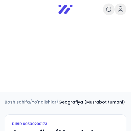
Infoedu
Ta&#039;lim xabarlari va yangili
Bosh sahifa
/
Yo'nalishlar
/
Geografiya (Muzrabot tumani)
DIRID
60530200173