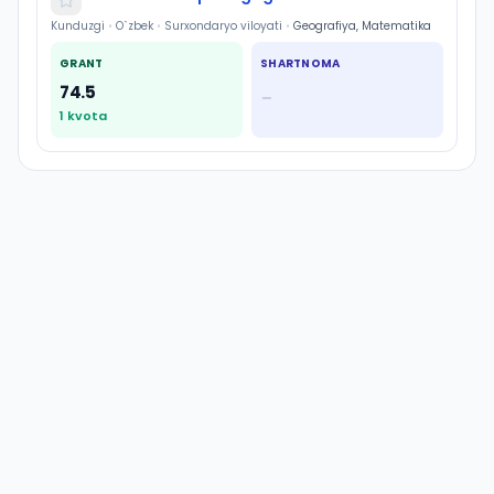
Kunduzgi
•
O`zbek
•
Surxondaryo viloyati
•
Geografiya, Matematika
GRANT
SHARTNOMA
74.5
—
1
kvota