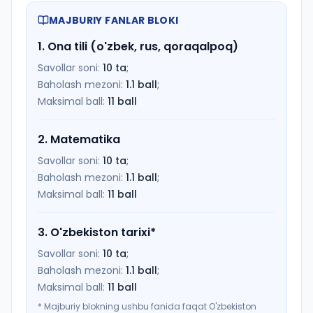
MAJBURIY FANLAR BLOKI
1
.
Ona tili (o'zbek, rus, qoraqalpoq)
Savollar soni:
10
ta
;
Baholash mezoni:
1.1
ball
;
Maksimal ball:
11
ball
2
.
Matematika
Savollar soni:
10
ta
;
Baholash mezoni:
1.1
ball
;
Maksimal ball:
11
ball
3
.
O'zbekiston tarixi
*
Savollar soni:
10
ta
;
Baholash mezoni:
1.1
ball
;
Maksimal ball:
11
ball
*
Majburiy blokning ushbu fanida faqat O'zbekiston