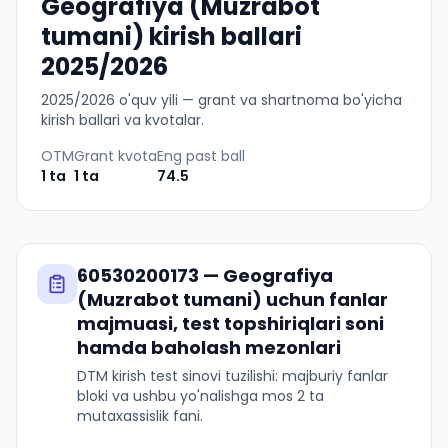
Geografiya (Muzrabot
tumani) kirish ballari
2025/2026
2025
/
2026
o'quv yili — grant va shartnoma bo'yicha
kirish ballari va kvotalar.
OTM
Grant kvota
Eng past ball
1
ta
1
ta
74.5
60530200173
—
Geografiya
(Muzrabot tumani)
uchun fanlar
majmuasi, test topshiriqlari soni
hamda baholash mezonlari
DTM kirish test sinovi tuzilishi: majburiy fanlar
bloki va ushbu yo'nalishga mos 2 ta
mutaxassislik fani.