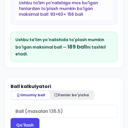
Ushbu ta'lim yo'nalishiga mos bo'lgan
fanlardan to'plash mumkin bo'lgan
maksimal ball:
93+63= 156 ball
Ushbu ta'lim yo'nalishida to'plash mumkin
189
ball
bo'lgan maksimal ball —
ni tashkil
etadi.
Ball kalkulyatori
Umumiy ball
Fanlar bo'yicha
Qo'llash