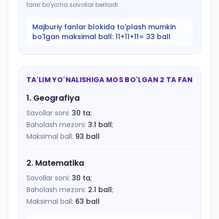
tarixi bo'yicha savollar beriladi.
Majburiy fanlar blokida to'plash mumkin
bo'lgan maksimal ball:
11+11+11= 33 ball
TA'LIM YO'NALISHIGA MOS BO'LGAN 2 TA FAN
1
.
Geografiya
Savollar soni:
30
ta
;
Baholash mezoni:
3.1
ball
;
Maksimal ball:
93
ball
2
.
Matematika
Savollar soni:
30
ta
;
Baholash mezoni:
2.1
ball
;
Maksimal ball:
63
ball