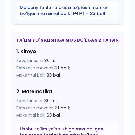
Majburiy fanlar blokida to'plash mumkin
bo'lgan maksimal ball:
11+11+11= 33 ball
TA'LIM YO'NALISHIGA MOS BO'LGAN 2 TA FAN
1
.
Kimyo
Savollar soni:
30
ta
;
Baholash mezoni:
3.1
ball
;
Maksimal ball:
93
ball
2
.
Matematika
Savollar soni:
30
ta
;
Baholash mezoni:
2.1
ball
;
Maksimal ball:
63
ball
Ushbu ta'lim yo'nalishiga mos bo'lgan