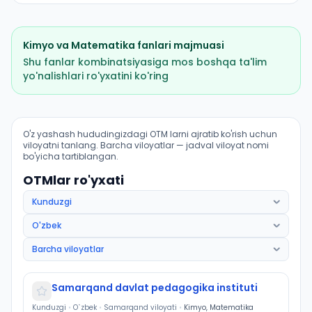
Kimyo
va
Matematika
fanlari majmuasi
Shu fanlar kombinatsiyasiga mos boshqa ta'lim
yo'nalishlari ro'yxatini ko'ring
Kimyo (Qoʻshrabot tumani): OTM lar bo'yicha kirish ba
O'z yashash hududingizdagi OTM larni ajratib ko'rish uchun
viloyatni tanlang. Barcha viloyatlar — jadval viloyat nomi
bo'yicha tartiblangan.
OTMlar ro'yxati
Samarqand davlat pedagogika instituti
Kunduzgi
•
O`zbek
•
Samarqand viloyati
•
Kimyo, Matematika