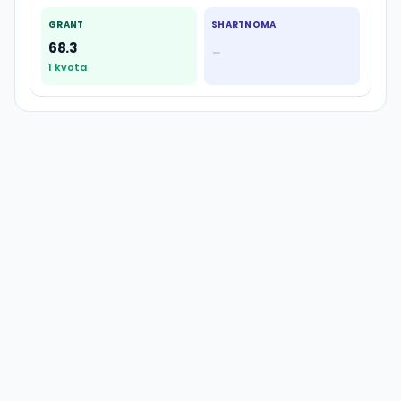
GRANT
SHARTNOMA
68.3
—
1
kvota