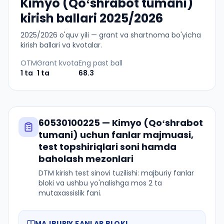
Kimyo (Qoʻshrabot tumani)
kirish ballari 2025/2026
2025
/
2026
o'quv yili — grant va shartnoma bo'yicha
kirish ballari va kvotalar.
OTM
Grant kvota
Eng past ball
1
ta
1
ta
68.3
60530100225
—
Kimyo (Qoʻshrabot
tumani)
uchun fanlar majmuasi,
test topshiriqlari soni hamda
baholash mezonlari
DTM kirish test sinovi tuzilishi: majburiy fanlar
bloki va ushbu yo'nalishga mos 2 ta
mutaxassislik fani.
MAJBURIY FANLAR BLOKI