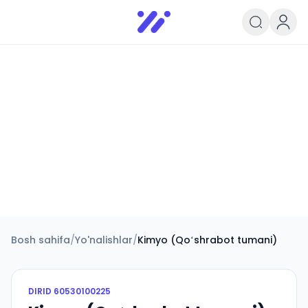
Infoedu
Ta&#039;lim xabarlari va yangili
Bosh sahifa
/
Yo'nalishlar
/
Kimyo (Qoʻshrabot tumani)
DIRID
60530100225