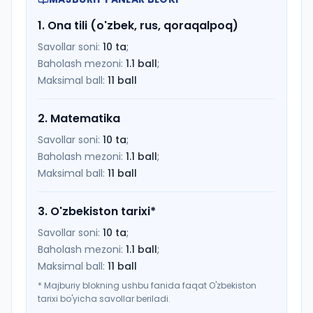
1
.
Ona tili (o'zbek, rus, qoraqalpoq)
Savollar soni:
10
ta
;
Baholash mezoni:
1.1
ball
;
Maksimal ball:
11
ball
2
.
Matematika
Savollar soni:
10
ta
;
Baholash mezoni:
1.1
ball
;
Maksimal ball:
11
ball
3
.
O'zbekiston tarixi
*
Savollar soni:
10
ta
;
Baholash mezoni:
1.1
ball
;
Maksimal ball:
11
ball
*
Majburiy blokning ushbu fanida faqat O'zbekiston
tarixi bo'yicha savollar beriladi.