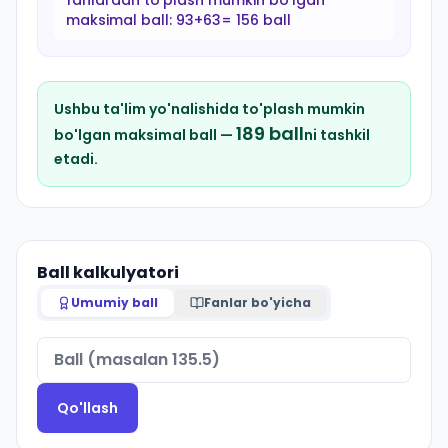
fanlardan to'plash mumkin bo'lgan
maksimal ball:
93+63= 156 ball
Ushbu ta'lim yo'nalishida to'plash mumkin
189
ball
bo'lgan maksimal ball —
ni tashkil
etadi.
Ball kalkulyatori
Umumiy ball
Fanlar bo'yicha
Qo'llash