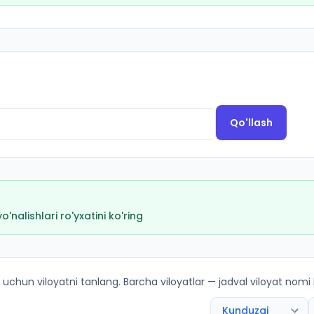
Qo'llash
nalishlari ro'yxatini ko'ring
kirish ballari va kvotalar
 uchun viloyatni tanlang. Barcha viloyatlar — jadval viloyat nomi