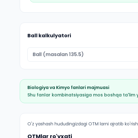
Ball kalkulyatori
Biologiya
va
Kimyo
fanlari majmuasi
Shu fanlar kombinatsiyasiga mos boshqa ta'lim yo'
Biologiya (Chiroqchi tumani): OTM lar bo'yicha 
O'z yashash hududingizdagi OTM larni ajratib ko'rish
OTMlar ro'yxati