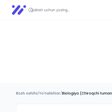
Infoedu
Ta&#039;lim xabarlari va yangiliklari
Bosh sahifa
/
Yo'nalishlar
/
Biologiya (Chiroqchi tuman