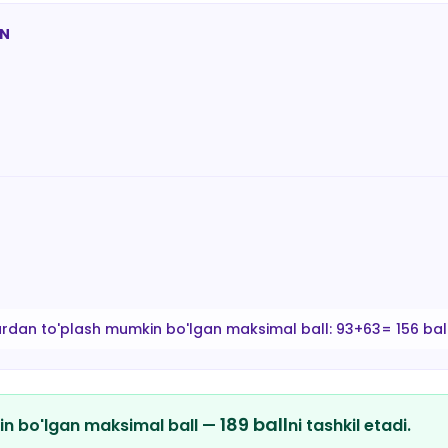
AN
ardan to'plash mumkin bo'lgan maksimal ball:
93+63= 156 bal
189
ball
in bo'lgan maksimal ball —
ni tashkil etadi.