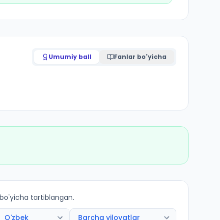
Umumiy ball
Fanlar bo'yicha
 bo'yicha tartiblangan.