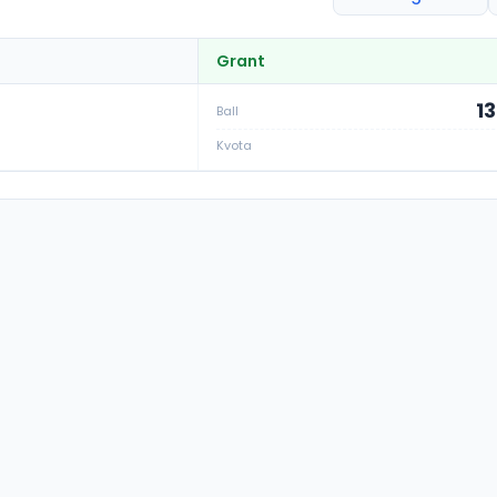
Grant
13
Ball
Kvota