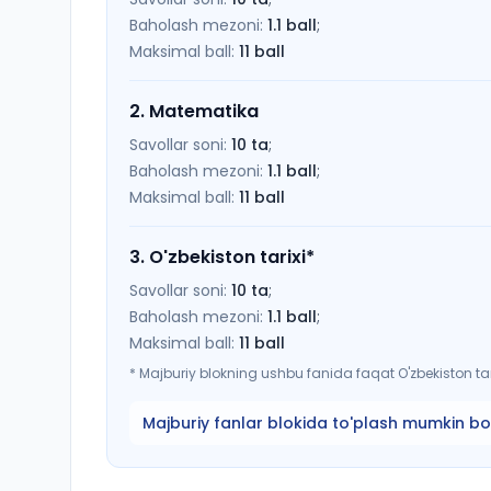
Baholash mezoni:
1.1
ball
;
Maksimal ball:
11
ball
2
.
Matematika
Savollar soni:
10
ta
;
Baholash mezoni:
1.1
ball
;
Maksimal ball:
11
ball
3
.
O'zbekiston tarixi
*
Savollar soni:
10
ta
;
Baholash mezoni:
1.1
ball
;
Maksimal ball:
11
ball
*
Majburiy blokning ushbu fanida faqat O'zbekiston tari
Majburiy fanlar blokida to'plash mumkin bo