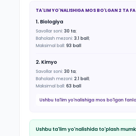
TA'LIM YO'NALISHIGA MOS BO'LGAN 2 TA F
1
.
Biologiya
Savollar soni:
30
ta
;
Baholash mezoni:
3.1
ball
;
Maksimal ball:
93
ball
2
.
Kimyo
Savollar soni:
30
ta
;
Baholash mezoni:
2.1
ball
;
Maksimal ball:
63
ball
Ushbu ta'lim yo'nalishiga mos bo'lgan fanl
Ushbu ta'lim yo'nalishida to'plash mumk