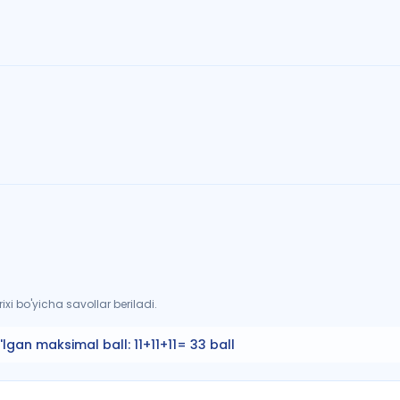
xi bo'yicha savollar beriladi.
'lgan maksimal ball:
11+11+11= 33 ball