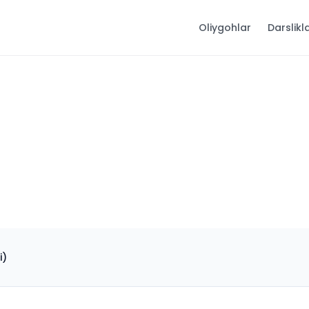
Oliygohlar
Darslikl
i)