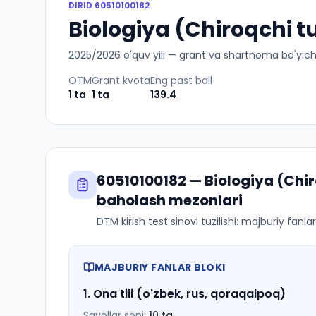
DIRID
60510100182
Biologiya (Chiroqchi t
2025
/
2026
o'quv yili — grant va shartnoma bo'yicha 
OTM
Grant kvota
Eng past ball
1
ta
1
ta
139.4
60510100182
—
Biologiya (Chi
baholash mezonlari
DTM kirish test sinovi tuzilishi: majburiy fanl
MAJBURIY FANLAR BLOKI
1
.
Ona tili (o'zbek, rus, qoraqalpoq)
Savollar soni:
10
ta
;