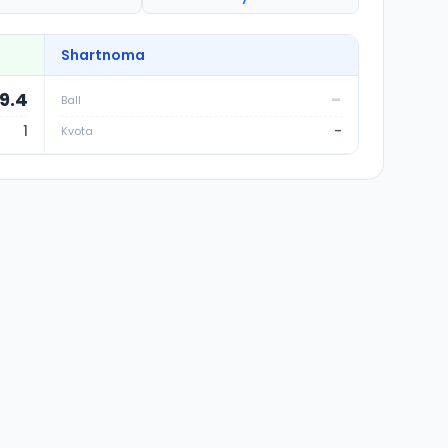
Shartnoma
9.4
-
Ball
1
-
Kvota