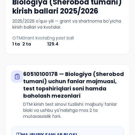
Biologiya (Sherobod tumani)
kirish ballari 2025/2026
2025
/
2026
o'quv yili — grant va shartnoma bo'yicha
kirish ballari va kvotalar.
OTM
Grant kvota
Eng past ball
1
ta
2
ta
129.4
60510100178
—
Biologiya (Sherobod
tumani)
uchun fanlar majmuasi,
test topshiriqlari soni hamda
baholash mezonlari
DTM kirish test sinovi tuzilishi: majburiy fanlar
bloki va ushbu yo'nalishga mos 2 ta
mutaxassislik fani.
MAJBURIY FANLAR BLOKI