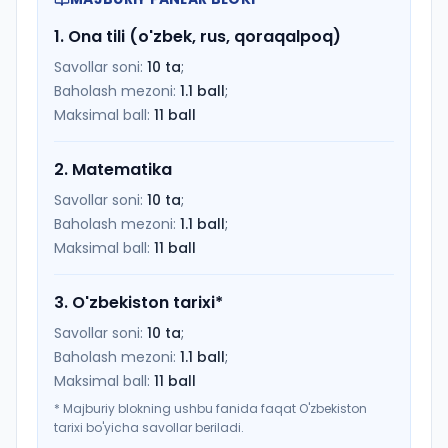
1
.
Ona tili (o'zbek, rus, qoraqalpoq)
Savollar soni:
10
ta
;
Baholash mezoni:
1.1
ball
;
Maksimal ball:
11
ball
2
.
Matematika
Savollar soni:
10
ta
;
Baholash mezoni:
1.1
ball
;
Maksimal ball:
11
ball
3
.
O'zbekiston tarixi
*
Savollar soni:
10
ta
;
Baholash mezoni:
1.1
ball
;
Maksimal ball:
11
ball
*
Majburiy blokning ushbu fanida faqat O'zbekiston
tarixi bo'yicha savollar beriladi.