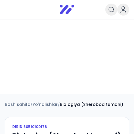
Infoedu
Ta&#039;lim xabarlari va yangili
Bosh sahifa
/
Yo'nalishlar
/
Biologiya (Sherobod tumani)
DIRID
60510100178