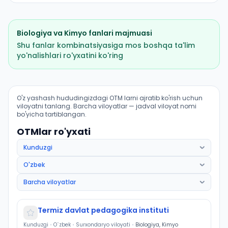
Biologiya
va
Kimyo
fanlari majmuasi
Shu fanlar kombinatsiyasiga mos boshqa ta'lim
yo'nalishlari ro'yxatini ko'ring
Biologiya (Sherobod tumani): OTM lar bo'yicha kirish b
O'z yashash hududingizdagi OTM larni ajratib ko'rish uchun
viloyatni tanlang. Barcha viloyatlar — jadval viloyat nomi
bo'yicha tartiblangan.
OTMlar ro'yxati
Termiz davlat pedagogika instituti
Kunduzgi
•
O`zbek
•
Surxondaryo viloyati
•
Biologiya, Kimyo