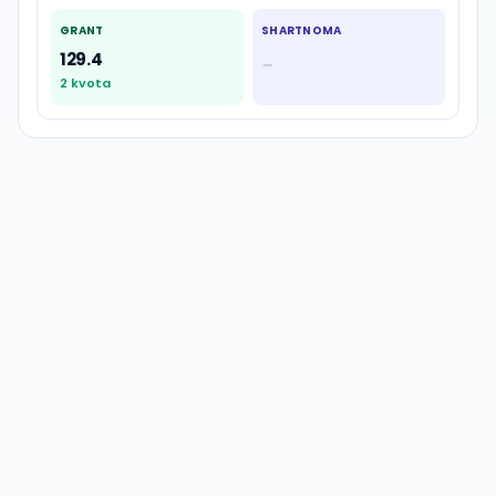
GRANT
SHARTNOMA
129.4
—
2
kvota