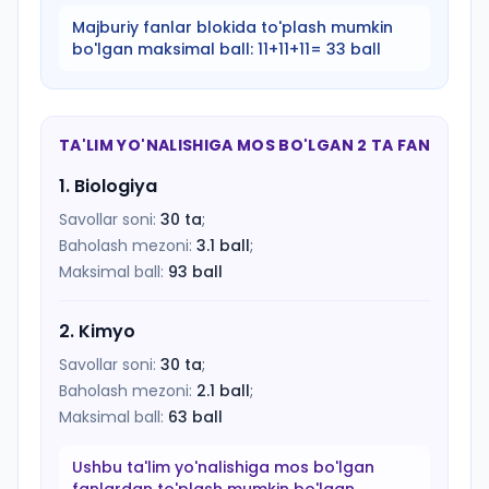
Majburiy fanlar blokida to'plash mumkin
bo'lgan maksimal ball:
11+11+11= 33 ball
TA'LIM YO'NALISHIGA MOS BO'LGAN 2 TA FAN
1
.
Biologiya
Savollar soni:
30
ta
;
Baholash mezoni:
3.1
ball
;
Maksimal ball:
93
ball
2
.
Kimyo
Savollar soni:
30
ta
;
Baholash mezoni:
2.1
ball
;
Maksimal ball:
63
ball
Ushbu ta'lim yo'nalishiga mos bo'lgan