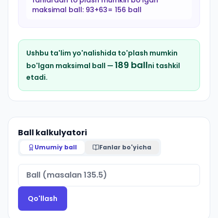
fanlardan to'plash mumkin bo'lgan
maksimal ball:
93+63= 156 ball
Ushbu ta'lim yo'nalishida to'plash mumkin
189
ball
bo'lgan maksimal ball —
ni tashkil
etadi.
Ball kalkulyatori
Umumiy ball
Fanlar bo'yicha
Qo'llash