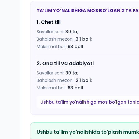
TA'LIM YO'NALISHIGA MOS BO'LGAN 2 TA F
1
.
Chet tili
Savollar soni:
30
ta
;
Baholash mezoni:
3.1
ball
;
Maksimal ball:
93
ball
2
.
Ona tili va adabiyoti
Savollar soni:
30
ta
;
Baholash mezoni:
2.1
ball
;
Maksimal ball:
63
ball
Ushbu ta'lim yo'nalishiga mos bo'lgan fanl
Ushbu ta'lim yo'nalishida to'plash mumk