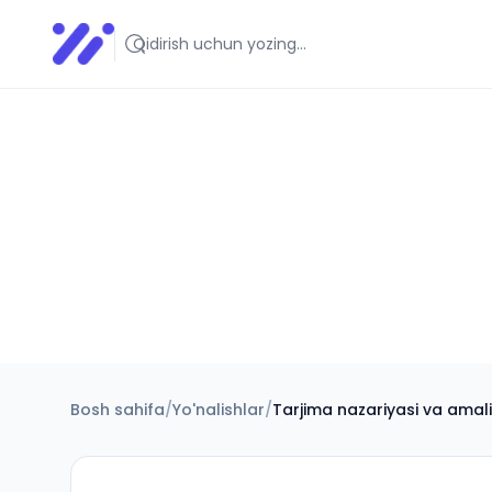
Infoedu
Ta&#039;lim xabarlari va yangiliklari
Bosh sahifa
/
Yo'nalishlar
/
Tarjima nazariyasi va amaliyo