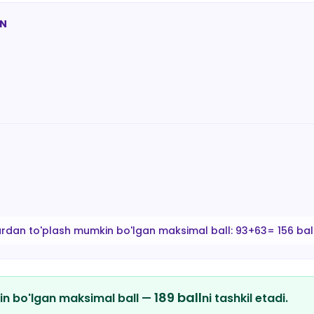
AN
ardan to'plash mumkin bo'lgan maksimal ball:
93+63= 156 bal
189
ball
in bo'lgan maksimal ball —
ni tashkil etadi.