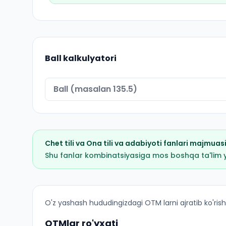
Ball kalkulyatori
Chet tili
va
Ona tili va adabiyoti
fanlari majmuas
Shu fanlar kombinatsiyasiga mos boshqa ta'lim yo'
Tarjima nazariyasi va amaliyoti: italyan tili: OT
O'z yashash hududingizdagi OTM larni ajratib ko'rish
OTMlar ro'yxati