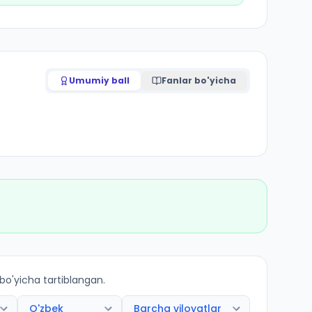
Umumiy ball
Fanlar bo'yicha
 bo'yicha tartiblangan.