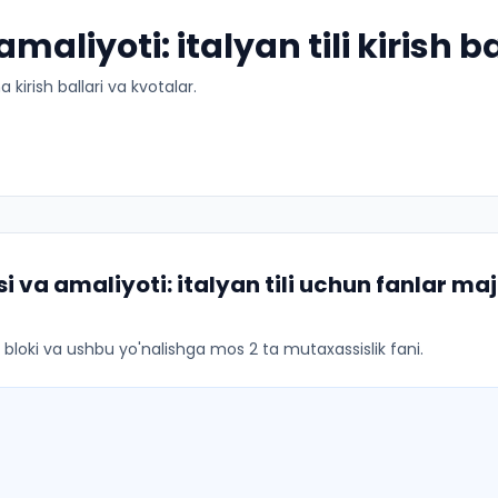
maliyoti: italyan tili kirish b
kirish ballari va kvotalar.
 va amaliyoti: italyan tili
uchun fanlar majm
ar bloki va ushbu yo'nalishga mos 2 ta mutaxassislik fani.