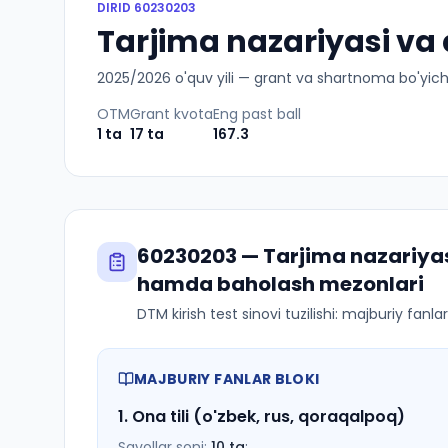
DIRID
60230203
Tarjima nazariyasi va a
2025
/
2026
o'quv yili — grant va shartnoma bo'yicha 
OTM
Grant kvota
Eng past ball
1
ta
17
ta
167.3
60230203
—
Tarjima nazariyasi
hamda baholash mezonlari
DTM kirish test sinovi tuzilishi: majburiy fanl
MAJBURIY FANLAR BLOKI
1
.
Ona tili (o'zbek, rus, qoraqalpoq)
Savollar soni:
10
ta
;