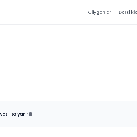
Oliygohlar
Darslikl
ti: italyan tili