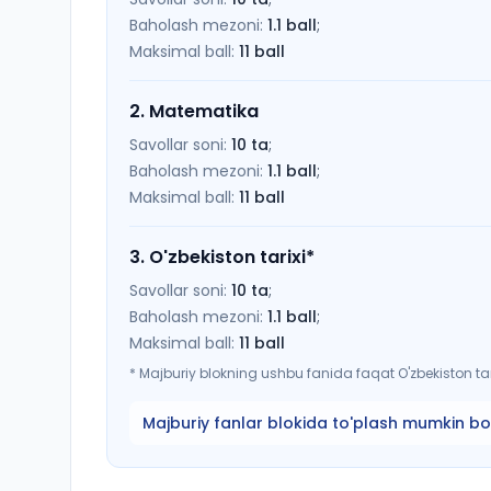
Baholash mezoni:
1.1
ball
;
Maksimal ball:
11
ball
2
.
Matematika
Savollar soni:
10
ta
;
Baholash mezoni:
1.1
ball
;
Maksimal ball:
11
ball
3
.
O'zbekiston tarixi
*
Savollar soni:
10
ta
;
Baholash mezoni:
1.1
ball
;
Maksimal ball:
11
ball
*
Majburiy blokning ushbu fanida faqat O'zbekiston tari
Majburiy fanlar blokida to'plash mumkin bo