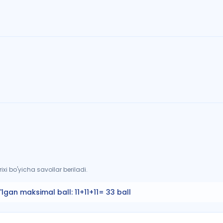
xi bo'yicha savollar beriladi.
'lgan maksimal ball:
11+11+11= 33 ball