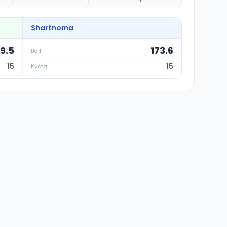
Shartnoma
79.5
173.6
Ball
15
15
Kvota