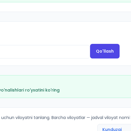
Qo'llash
i
nalishlari ro'yxatini ko'ring
M lar bo'yicha kirish ballari va kvotalar
 uchun viloyatni tanlang. Barcha viloyatlar — jadval viloyat nomi