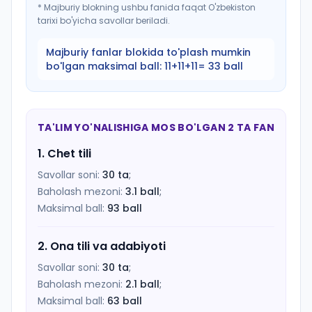
*
Majburiy blokning ushbu fanida faqat O'zbekiston
tarixi bo'yicha savollar beriladi.
Majburiy fanlar blokida to'plash mumkin
bo'lgan maksimal ball:
11+11+11= 33 ball
TA'LIM YO'NALISHIGA MOS BO'LGAN 2 TA FAN
1
.
Chet tili
Savollar soni:
30
ta
;
Baholash mezoni:
3.1
ball
;
Maksimal ball:
93
ball
2
.
Ona tili va adabiyoti
Savollar soni:
30
ta
;
Baholash mezoni:
2.1
ball
;
Maksimal ball:
63
ball