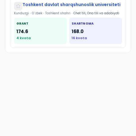
Toshkent davlat sharqshunoslik universiteti
Kunduzgi
•
O`zbek
•
Toshkent shahri
•
Chet tili, Ona tili va adabiyoti
GRANT
SHARTNOMA
174.6
168.0
4
kvota
16
kvota