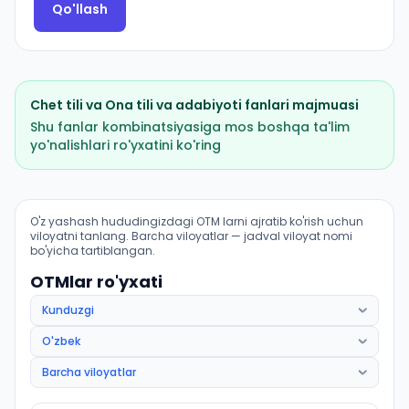
Qo'llash
Chet tili
va
Ona tili va adabiyoti
fanlari majmuasi
Shu fanlar kombinatsiyasiga mos boshqa ta'lim
yo'nalishlari ro'yxatini ko'ring
Filologiya va tillarni oʻqitish: urdu tili: OTM lar bo'yicha
O'z yashash hududingizdagi OTM larni ajratib ko'rish uchun
viloyatni tanlang. Barcha viloyatlar — jadval viloyat nomi
bo'yicha tartiblangan.
OTMlar ro'yxati