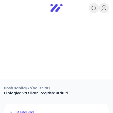
Infoedu
Ta&#039;lim xabarlari va yangili
Bosh sahifa
/
Yo'nalishlar
/
Filologiya va tillarni oʻqitish: urdu tili
DIRID
60230121