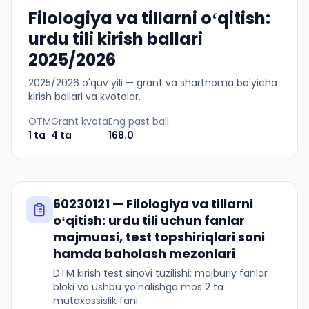
Filologiya va tillarni oʻqitish:
urdu tili kirish ballari
2025/2026
2025
/
2026
o'quv yili — grant va shartnoma bo'yicha
kirish ballari va kvotalar.
OTM
Grant kvota
Eng past ball
1
ta
4
ta
168.0
60230121
—
Filologiya va tillarni
oʻqitish: urdu tili
uchun fanlar
majmuasi, test topshiriqlari soni
hamda baholash mezonlari
DTM kirish test sinovi tuzilishi: majburiy fanlar
bloki va ushbu yo'nalishga mos 2 ta
mutaxassislik fani.