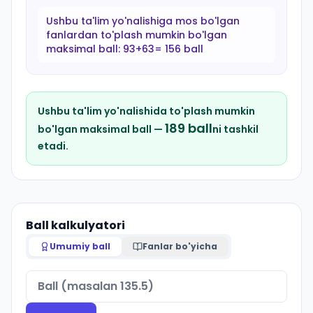
Ushbu ta'lim yo'nalishiga mos bo'lgan
fanlardan to'plash mumkin bo'lgan
maksimal ball:
93+63= 156 ball
Ushbu ta'lim yo'nalishida to'plash mumkin
189
ball
bo'lgan maksimal ball —
ni tashkil
etadi.
Ball kalkulyatori
Umumiy ball
Fanlar bo'yicha