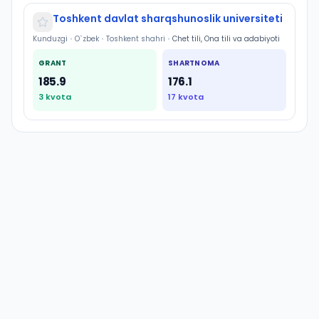
Toshkent davlat sharqshunoslik universiteti
Kunduzgi
•
O`zbek
•
Toshkent shahri
•
Chet tili, Ona tili va adabiyoti
GRANT
SHARTNOMA
185.9
176.1
3
kvota
17
kvota