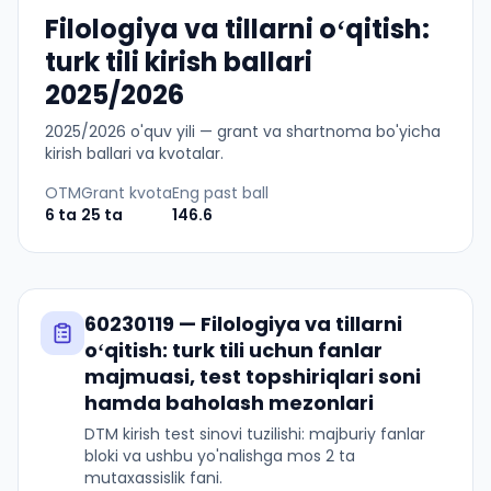
Filologiya va tillarni oʻqitish:
turk tili kirish ballari
2025/2026
2025
/
2026
o'quv yili — grant va shartnoma bo'yicha
kirish ballari va kvotalar.
OTM
Grant kvota
Eng past ball
6
ta
25
ta
146.6
60230119
—
Filologiya va tillarni
oʻqitish: turk tili
uchun fanlar
majmuasi, test topshiriqlari soni
hamda baholash mezonlari
DTM kirish test sinovi tuzilishi: majburiy fanlar
bloki va ushbu yo'nalishga mos 2 ta
mutaxassislik fani.