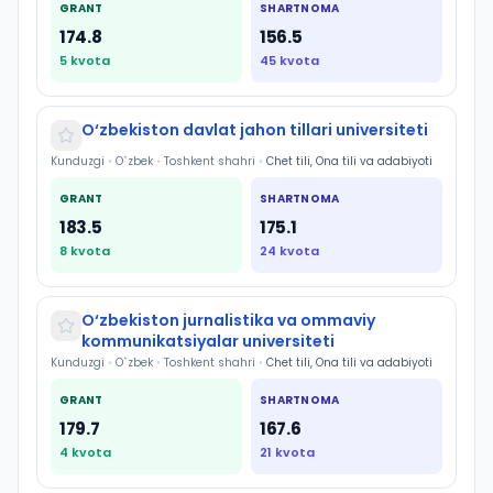
GRANT
SHARTNOMA
174.8
156.5
5
kvota
45
kvota
O‘zbekiston davlat jahon tillari universiteti
Kunduzgi
•
O`zbek
•
Toshkent shahri
•
Chet tili, Ona tili va adabiyoti
GRANT
SHARTNOMA
183.5
175.1
8
kvota
24
kvota
O‘zbekiston jurnalistika va ommaviy
kommunikatsiyalar universiteti
Kunduzgi
•
O`zbek
•
Toshkent shahri
•
Chet tili, Ona tili va adabiyoti
GRANT
SHARTNOMA
179.7
167.6
4
kvota
21
kvota