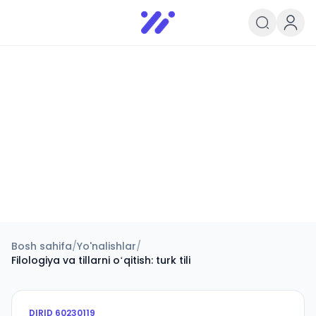
Infoedu
Ta&#039;lim xabarlari va yangili
Bosh sahifa
/
Yo'nalishlar
/
Filologiya va tillarni oʻqitish: turk tili
DIRID
60230119