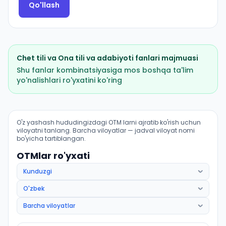
Qo'llash
Chet tili
va
Ona tili va adabiyoti
fanlari majmuasi
Shu fanlar kombinatsiyasiga mos boshqa ta'lim
yo'nalishlari ro'yxatini ko'ring
Filologiya va tillarni oʻqitish: turk tili: OTM lar bo'yicha
O'z yashash hududingizdagi OTM larni ajratib ko'rish uchun
viloyatni tanlang. Barcha viloyatlar — jadval viloyat nomi
bo'yicha tartiblangan.
OTMlar ro'yxati