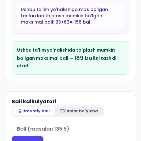
Ushbu ta'lim yo'nalishiga mos bo'lgan
fanlardan to'plash mumkin bo'lgan
maksimal ball:
93+63= 156 ball
Ushbu ta'lim yo'nalishida to'plash mumkin
189
ball
bo'lgan maksimal ball —
ni tashkil
etadi.
Ball kalkulyatori
Umumiy ball
Fanlar bo'yicha