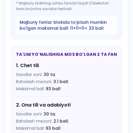
*
Majburiy blokning ushbu fanida faqat O'zbekiston
tarixi bo'yicha savollar beriladi.
Majburiy fanlar blokida to'plash mumkin
bo'lgan maksimal ball:
11+11+11= 33 ball
TA'LIM YO'NALISHIGA MOS BO'LGAN 2 TA FAN
1
.
Chet tili
Savollar soni:
30
ta
;
Baholash mezoni:
3.1
ball
;
Maksimal ball:
93
ball
2
.
Ona tili va adabiyoti
Savollar soni:
30
ta
;
Baholash mezoni:
2.1
ball
;
Maksimal ball:
63
ball