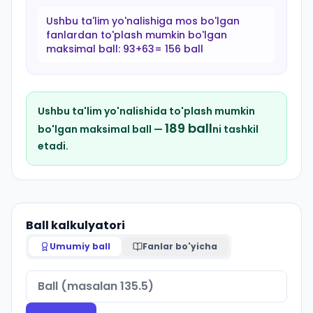
Ushbu ta'lim yo'nalishiga mos bo'lgan
fanlardan to'plash mumkin bo'lgan
maksimal ball:
93+63= 156 ball
Ushbu ta'lim yo'nalishida to'plash mumkin
189
ball
bo'lgan maksimal ball —
ni tashkil
etadi.
Ball kalkulyatori
Umumiy ball
Fanlar bo'yicha