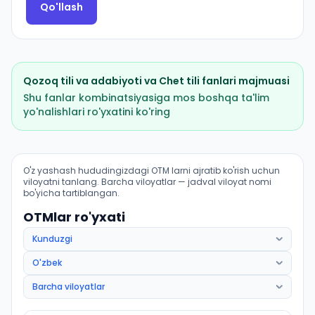
Qo'llash
Qozoq tili va adabiyoti
va
Chet tili
fanlari majmuasi
Shu fanlar kombinatsiyasiga mos boshqa ta'lim
yo'nalishlari ro'yxatini ko'ring
Filologiya va tillarni oʻqitish: qozoq tili: OTM lar bo'yic
O'z yashash hududingizdagi OTM larni ajratib ko'rish uchun
viloyatni tanlang. Barcha viloyatlar — jadval viloyat nomi
bo'yicha tartiblangan.
OTMlar ro'yxati