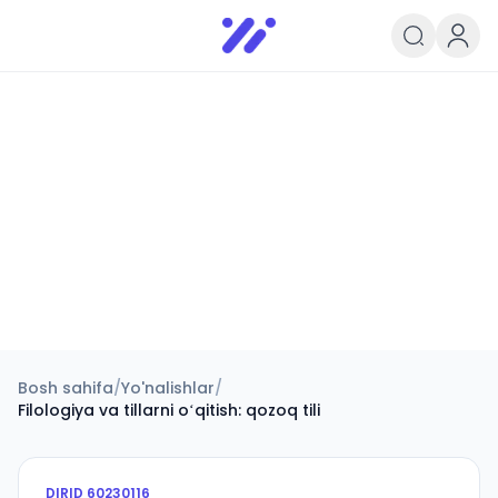
Infoedu
Ta&#039;lim xabarlari va yangili
Bosh sahifa
/
Yo'nalishlar
/
Filologiya va tillarni oʻqitish: qozoq tili
DIRID
60230116