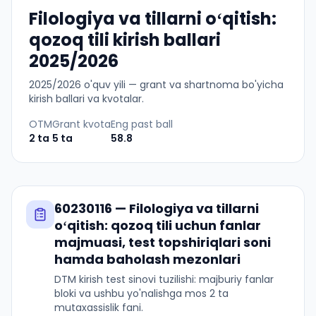
Filologiya va tillarni oʻqitish:
qozoq tili kirish ballari
2025/2026
2025
/
2026
o'quv yili — grant va shartnoma bo'yicha
kirish ballari va kvotalar.
OTM
Grant kvota
Eng past ball
2
ta
5
ta
58.8
60230116
—
Filologiya va tillarni
oʻqitish: qozoq tili
uchun fanlar
majmuasi, test topshiriqlari soni
hamda baholash mezonlari
DTM kirish test sinovi tuzilishi: majburiy fanlar
bloki va ushbu yo'nalishga mos 2 ta
mutaxassislik fani.