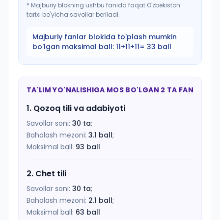
*
Majburiy blokning ushbu fanida faqat O'zbekiston
tarixi bo'yicha savollar beriladi.
Majburiy fanlar blokida to'plash mumkin
bo'lgan maksimal ball:
11+11+11= 33 ball
TA'LIM YO'NALISHIGA MOS BO'LGAN 2 TA FAN
1
.
Qozoq tili va adabiyoti
Savollar soni:
30
ta
;
Baholash mezoni:
3.1
ball
;
Maksimal ball:
93
ball
2
.
Chet tili
Savollar soni:
30
ta
;
Baholash mezoni:
2.1
ball
;
Maksimal ball:
63
ball