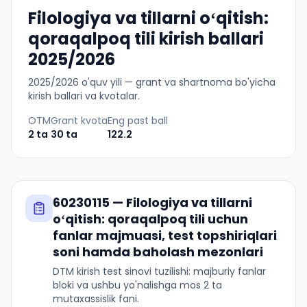
Filologiya va tillarni oʻqitish:
qoraqalpoq tili kirish ballari
2025/2026
2025
/
2026
o'quv yili — grant va shartnoma bo'yicha
kirish ballari va kvotalar.
OTM
Grant kvota
Eng past ball
2
ta
30
ta
122.2
60230115
—
Filologiya va tillarni
oʻqitish: qoraqalpoq tili
uchun
fanlar majmuasi, test topshiriqlari
soni hamda baholash mezonlari
DTM kirish test sinovi tuzilishi: majburiy fanlar
bloki va ushbu yo'nalishga mos 2 ta
mutaxassislik fani.