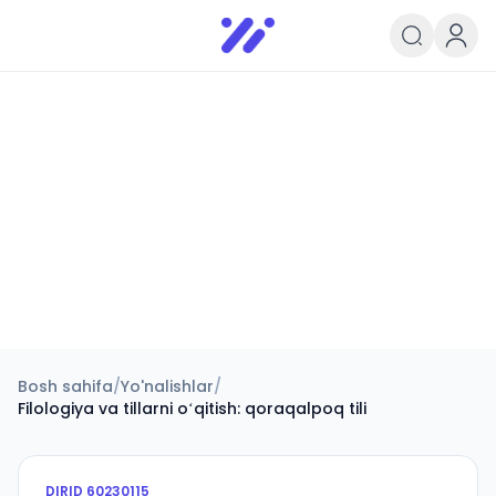
Infoedu
Ta&#039;lim xabarlari va yangili
Bosh sahifa
/
Yo'nalishlar
/
Filologiya va tillarni oʻqitish: qoraqalpoq tili
DIRID
60230115