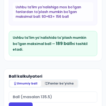
Ushbu ta'lim yo'nalishiga mos bo'lgan
fanlardan to'plash mumkin bo'lgan
maksimal ball:
93+63= 156 ball
Ushbu ta'lim yo'nalishida to'plash mumkin
189
ball
bo'lgan maksimal ball —
ni tashkil
etadi.
Ball kalkulyatori
Umumiy ball
Fanlar bo'yicha