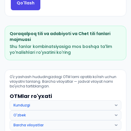
Qo'llash
Qoraqalpoq tili va adabiyoti
va
Chet tili
fanlari
majmuasi
Shu fanlar kombinatsiyasiga mos boshqa ta'lim
yo'nalishlari ro'yxatini ko'ring
Filologiya va tillarni oʻqitish: qoraqalpoq tili: OTM lar 
O'z yashash hududingizdagi OTM larni ajratib ko'rish uchun
viloyatni tanlang. Barcha viloyatlar — jadval viloyat nomi
bo'yicha tartiblangan.
OTMlar ro'yxati