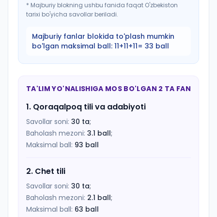
*
Majburiy blokning ushbu fanida faqat O'zbekiston
tarixi bo'yicha savollar beriladi.
Majburiy fanlar blokida to'plash mumkin
bo'lgan maksimal ball:
11+11+11= 33 ball
TA'LIM YO'NALISHIGA MOS BO'LGAN 2 TA FAN
1
.
Qoraqalpoq tili va adabiyoti
Savollar soni:
30
ta
;
Baholash mezoni:
3.1
ball
;
Maksimal ball:
93
ball
2
.
Chet tili
Savollar soni:
30
ta
;
Baholash mezoni:
2.1
ball
;
Maksimal ball:
63
ball