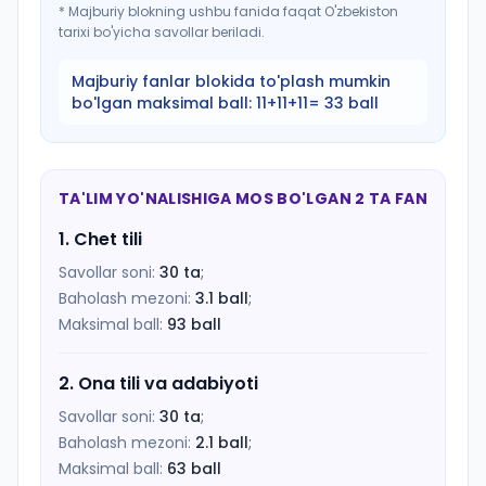
*
Majburiy blokning ushbu fanida faqat O'zbekiston
tarixi bo'yicha savollar beriladi.
Majburiy fanlar blokida to'plash mumkin
bo'lgan maksimal ball:
11+11+11= 33 ball
TA'LIM YO'NALISHIGA MOS BO'LGAN 2 TA FAN
1
.
Chet tili
Savollar soni:
30
ta
;
Baholash mezoni:
3.1
ball
;
Maksimal ball:
93
ball
2
.
Ona tili va adabiyoti
Savollar soni:
30
ta
;
Baholash mezoni:
2.1
ball
;
Maksimal ball:
63
ball