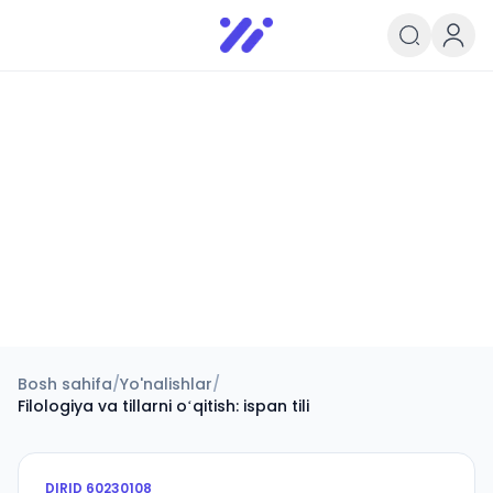
Infoedu
Ta&#039;lim xabarlari va yangili
Bosh sahifa
/
Yo'nalishlar
/
Filologiya va tillarni oʻqitish: ispan tili
DIRID
60230108