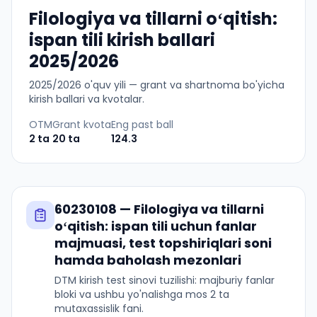
Filologiya va tillarni oʻqitish:
ispan tili kirish ballari
2025/2026
2025
/
2026
o'quv yili — grant va shartnoma bo'yicha
kirish ballari va kvotalar.
OTM
Grant kvota
Eng past ball
2
ta
20
ta
124.3
60230108
—
Filologiya va tillarni
oʻqitish: ispan tili
uchun fanlar
majmuasi, test topshiriqlari soni
hamda baholash mezonlari
DTM kirish test sinovi tuzilishi: majburiy fanlar
bloki va ushbu yo'nalishga mos 2 ta
mutaxassislik fani.