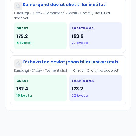
Samarqand davlat chet tillar instituti
Kunduzgi
•
O`zbek
•
Samarqand viloyati
•
Chet tili, Ona tili va
adabiyoti
GRANT
SHARTNOMA
175.2
163.6
8
kvota
27
kvota
O‘zbekiston davlat jahon tillari universiteti
Kunduzgi
•
O`zbek
•
Toshkent shahri
•
Chet tili, Ona tili va adabiyoti
GRANT
SHARTNOMA
182.4
173.2
10
kvota
22
kvota