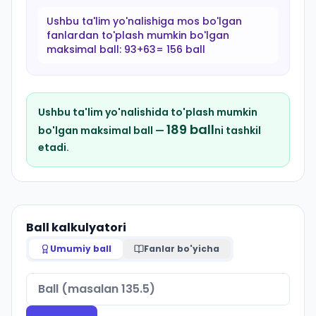
Ushbu ta'lim yo'nalishiga mos bo'lgan
fanlardan to'plash mumkin bo'lgan
maksimal ball:
93+63= 156 ball
Ushbu ta'lim yo'nalishida to'plash mumkin
189
ball
bo'lgan maksimal ball —
ni tashkil
etadi.
Ball kalkulyatori
Umumiy ball
Fanlar bo'yicha