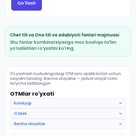
Qo'llash
Chet tili
va
Ona tili va adabiyoti
fanlari majmuasi
Shu fanlar kombinatsiyasiga mos boshqa ta'lim
yo'nalishlari ro'yxatini ko'ring
Filologiya va tillarni oʻqitish: ispan tili: OTM lar bo'yich
O'z yashash hududingizdagi OTM larni ajratib ko'rish uchun
viloyatni tanlang. Barcha viloyatlar — jadval viloyat nomi
bo'yicha tartiblangan.
OTMlar ro'yxati