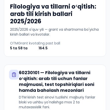
Filologiya va tillarni oʻqitish:
arab tili kirish ballari
2025/2026
2025
/
2026
o'quv yili — grant va shartnoma bo'yicha
kirish ballari va kvotalar.
OTM
Grant kvota
Eng past ball
5
ta
58
ta
164.5
60230101
—
Filologiya va tillarni
oʻqitish: arab tili
uchun fanlar
majmuasi, test topshiriqlari soni
hamda baholash mezonlari
DTM kirish test sinovi tuzilishi: majburiy fanlar
bloki va ushbu yo'nalishga mos 2 ta
mutaxassislik fani.