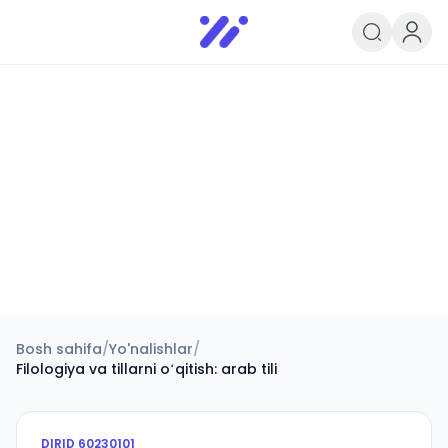
Infoedu
Ta&#039;lim xabarlari va yangili
Bosh sahifa
/
Yo'nalishlar
/
Filologiya va tillarni oʻqitish: arab tili
DIRID
60230101