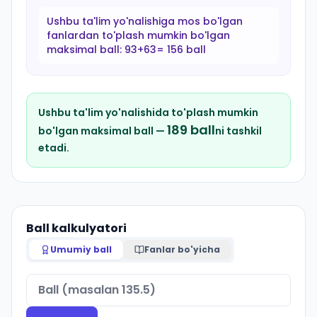
Ushbu ta'lim yo'nalishiga mos bo'lgan
fanlardan to'plash mumkin bo'lgan
maksimal ball:
93+63= 156 ball
Ushbu ta'lim yo'nalishida to'plash mumkin
189
ball
bo'lgan maksimal ball —
ni tashkil
etadi.
Ball kalkulyatori
Umumiy ball
Fanlar bo'yicha