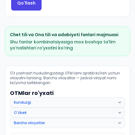
Qo'llash
Chet tili
va
Ona tili va adabiyoti
fanlari majmuasi
Shu fanlar kombinatsiyasiga mos boshqa ta'lim
yo'nalishlari ro'yxatini ko'ring
Filologiya va tillarni oʻqitish: arab tili: OTM lar bo'yicha
O'z yashash hududingizdagi OTM larni ajratib ko'rish uchun
viloyatni tanlang. Barcha viloyatlar — jadval viloyat nomi
bo'yicha tartiblangan.
OTMlar ro'yxati