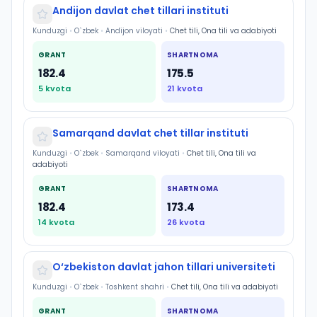
Andijon davlat chet tillari instituti
Kunduzgi
•
O`zbek
•
Andijon viloyati
•
Chet tili, Ona tili va adabiyoti
GRANT
SHARTNOMA
182.4
175.5
5
kvota
21
kvota
Samarqand davlat chet tillar instituti
Kunduzgi
•
O`zbek
•
Samarqand viloyati
•
Chet tili, Ona tili va
adabiyoti
GRANT
SHARTNOMA
182.4
173.4
14
kvota
26
kvota
O‘zbekiston davlat jahon tillari universiteti
Kunduzgi
•
O`zbek
•
Toshkent shahri
•
Chet tili, Ona tili va adabiyoti
GRANT
SHARTNOMA