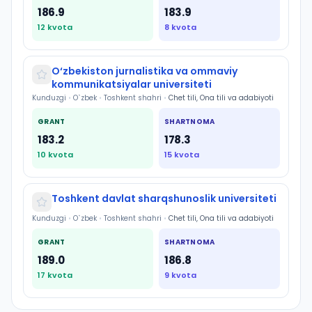
186.9
183.9
12
kvota
8
kvota
O‘zbekiston jurnalistika va ommaviy
kommunikatsiyalar universiteti
Kunduzgi
•
O`zbek
•
Toshkent shahri
•
Chet tili, Ona tili va adabiyoti
GRANT
SHARTNOMA
183.2
178.3
10
kvota
15
kvota
Toshkent davlat sharqshunoslik universiteti
Kunduzgi
•
O`zbek
•
Toshkent shahri
•
Chet tili, Ona tili va adabiyoti
GRANT
SHARTNOMA
189.0
186.8
17
kvota
9
kvota