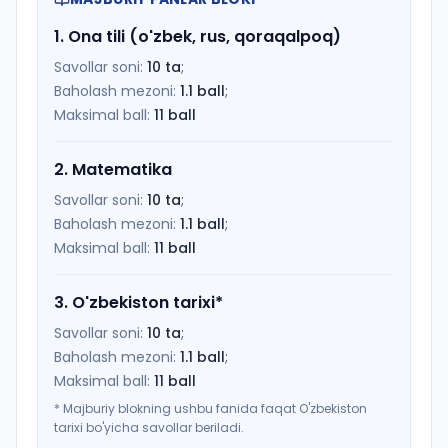
1
.
Ona tili (o'zbek, rus, qoraqalpoq)
Savollar soni:
10
ta
;
Baholash mezoni:
1.1
ball
;
Maksimal ball:
11
ball
2
.
Matematika
Savollar soni:
10
ta
;
Baholash mezoni:
1.1
ball
;
Maksimal ball:
11
ball
3
.
O'zbekiston tarixi
*
Savollar soni:
10
ta
;
Baholash mezoni:
1.1
ball
;
Maksimal ball:
11
ball
*
Majburiy blokning ushbu fanida faqat O'zbekiston
tarixi bo'yicha savollar beriladi.