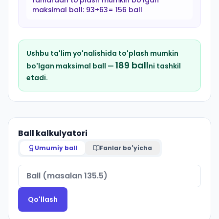
fanlardan to'plash mumkin bo'lgan
maksimal ball:
93+63= 156 ball
Ushbu ta'lim yo'nalishida to'plash mumkin
189
ball
bo'lgan maksimal ball —
ni tashkil
etadi.
Ball kalkulyatori
Umumiy ball
Fanlar bo'yicha
Qo'llash