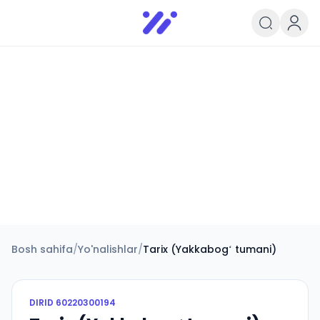
Infoedu
Ta&#039;lim xabarlari va yangili
Bosh sahifa
/
Yo'nalishlar
/
Tarix (Yakkabogʻ tumani)
DIRID
60220300194