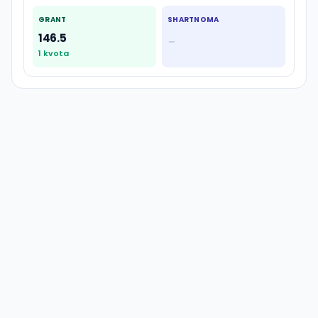
GRANT
SHARTNOMA
146.5
—
1
kvota