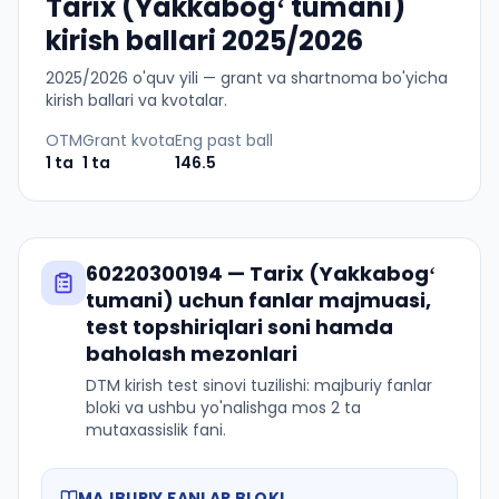
Tarix (Yakkabogʻ tumani)
kirish ballari 2025/2026
2025
/
2026
o'quv yili — grant va shartnoma bo'yicha
kirish ballari va kvotalar.
OTM
Grant kvota
Eng past ball
1
ta
1
ta
146.5
60220300194
—
Tarix (Yakkabogʻ
tumani)
uchun fanlar majmuasi,
test topshiriqlari soni hamda
baholash mezonlari
DTM kirish test sinovi tuzilishi: majburiy fanlar
bloki va ushbu yo'nalishga mos 2 ta
mutaxassislik fani.
MAJBURIY FANLAR BLOKI