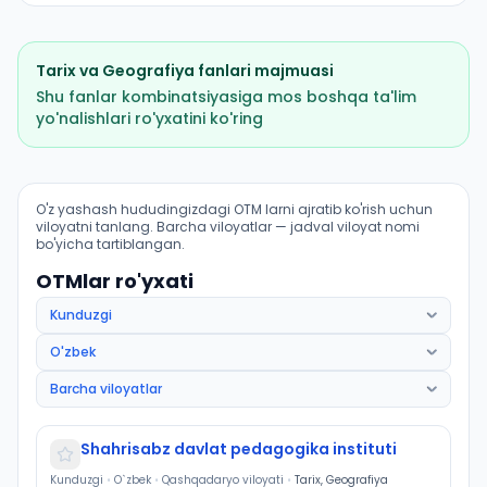
Tarix
va
Geografiya
fanlari majmuasi
Shu fanlar kombinatsiyasiga mos boshqa ta'lim
yo'nalishlari ro'yxatini ko'ring
Tarix (Yakkabogʻ tumani): OTM lar bo'yicha kirish ball
O'z yashash hududingizdagi OTM larni ajratib ko'rish uchun
viloyatni tanlang. Barcha viloyatlar — jadval viloyat nomi
bo'yicha tartiblangan.
OTMlar ro'yxati
Shahrisabz davlat pedagogika instituti
Kunduzgi
•
O`zbek
•
Qashqadaryo viloyati
•
Tarix, Geografiya