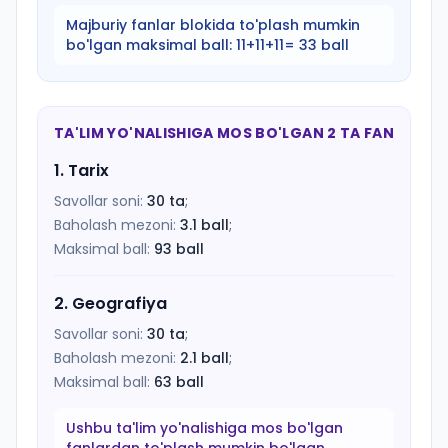
Majburiy fanlar blokida to'plash mumkin
bo'lgan maksimal ball:
11+11+11= 33 ball
TA'LIM YO'NALISHIGA MOS BO'LGAN 2 TA FAN
1
.
Tarix
Savollar soni:
30
ta
;
Baholash mezoni:
3.1
ball
;
Maksimal ball:
93
ball
2
.
Geografiya
Savollar soni:
30
ta
;
Baholash mezoni:
2.1
ball
;
Maksimal ball:
63
ball
Ushbu ta'lim yo'nalishiga mos bo'lgan