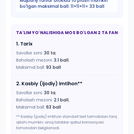
Majburiy fanlar blokida to'plash mumkin
bo'lgan maksimal ball:
11+11+11= 33 ball
TA'LIM YO'NALISHIGA MOS BO'LGAN 2 TA FAN
1
.
Tarix
Savollar soni:
30
ta
;
Baholash mezoni:
3.1
ball
;
Maksimal ball:
93
ball
2
.
Kasbiy (ijodiy) imtihon
**
Savollar soni:
30
ta
;
Baholash mezoni:
2.1
ball
;
Maksimal ball:
63
ball
** Kasbiy (ijodiy) imtihon standart test formatidan farq
qilishi mumkin; aniq talablar qabul komissiyasi
tomonidan belgilanadi.