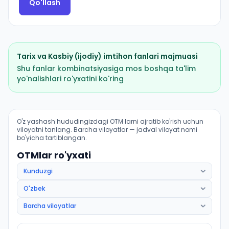
Qo'llash
Tarix
va
Kasbiy (ijodiy) imtihon
fanlari majmuasi
Shu fanlar kombinatsiyasiga mos boshqa ta'lim
yo'nalishlari ro'yxatini ko'ring
Dinshunoslik: OTM lar bo'yicha kirish ballari va kvotal
O'z yashash hududingizdagi OTM larni ajratib ko'rish uchun
viloyatni tanlang. Barcha viloyatlar — jadval viloyat nomi
bo'yicha tartiblangan.
OTMlar ro'yxati