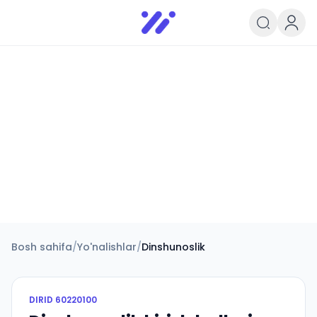
Infoedu
Ta&#039;lim xabarlari va yangili
Bosh sahifa
/
Yo'nalishlar
/
Dinshunoslik
DIRID
60220100