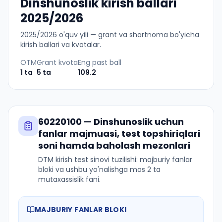
Dinshunoslik kirish ballari
2025/2026
2025
/
2026
o'quv yili — grant va shartnoma bo'yicha
kirish ballari va kvotalar.
OTM
Grant kvota
Eng past ball
1
ta
5
ta
109.2
60220100
—
Dinshunoslik
uchun
fanlar majmuasi, test topshiriqlari
soni hamda baholash mezonlari
DTM kirish test sinovi tuzilishi: majburiy fanlar
bloki va ushbu yo'nalishga mos 2 ta
mutaxassislik fani.
MAJBURIY FANLAR BLOKI