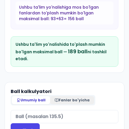
Ushbu ta'lim yo'nalishiga mos bo'lgan
fanlardan to'plash mumkin bo'lgan
maksimal ball:
93+63= 156 ball
Ushbu ta'lim yo'nalishida to'plash mumkin
189
ball
bo'lgan maksimal ball —
ni tashkil
etadi.
Ball kalkulyatori
Umumiy ball
Fanlar bo'yicha