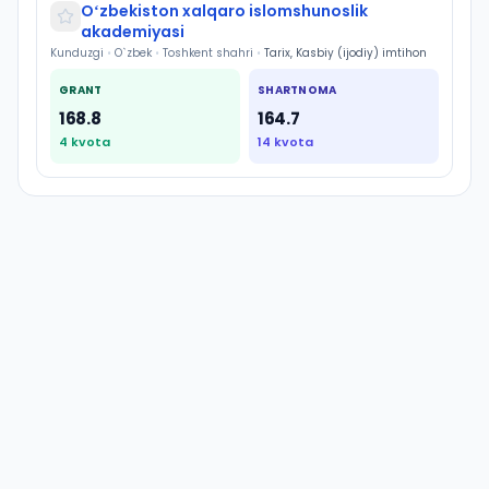
Oʻzbekiston xalqaro islomshunoslik
akademiyasi
Kunduzgi
•
O`zbek
•
Toshkent shahri
•
Tarix, Kasbiy (ijodiy) imtihon
GRANT
SHARTNOMA
168.8
164.7
4
kvota
14
kvota