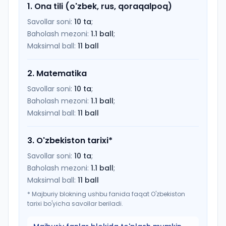
1
.
Ona tili (o'zbek, rus, qoraqalpoq)
Savollar soni:
10
ta
;
Baholash mezoni:
1.1
ball
;
Maksimal ball:
11
ball
2
.
Matematika
Savollar soni:
10
ta
;
Baholash mezoni:
1.1
ball
;
Maksimal ball:
11
ball
3
.
O'zbekiston tarixi
*
Savollar soni:
10
ta
;
Baholash mezoni:
1.1
ball
;
Maksimal ball:
11
ball
*
Majburiy blokning ushbu fanida faqat O'zbekiston
tarixi bo'yicha savollar beriladi.