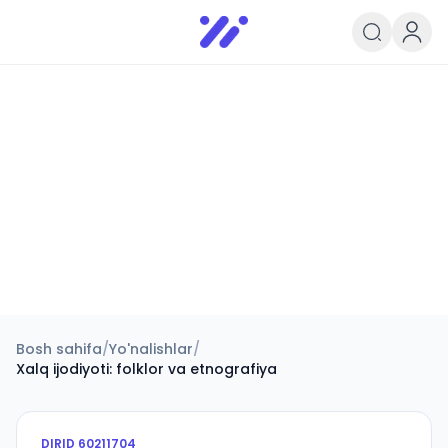
Infoedu
Ta&#039;lim xabarlari va yangili
Bosh sahifa
/
Yo'nalishlar
/
Xalq ijodiyoti: folklor va etnografiya
DIRID
60211704