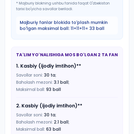
*
Majburiy blokning ushbu fanida faqat O'zbekiston
tarixi bo'yicha savollar beriladi.
Majburiy fanlar blokida to'plash mumkin
bo'lgan maksimal ball:
11+11+11= 33 ball
TA'LIM YO'NALISHIGA MOS BO'LGAN 2 TA FAN
1
.
Kasbiy (ijodiy imtihon)
**
Savollar soni:
30
ta
;
Baholash mezoni:
3.1
ball
;
Maksimal ball:
93
ball
2
.
Kasbiy (ijodiy imtihon)
**
Savollar soni:
30
ta
;
Baholash mezoni:
2.1
ball
;
Maksimal ball:
63
ball