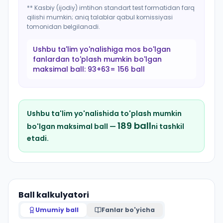
** Kasbiy (ijodiy) imtihon standart test formatidan farq
qilishi mumkin; aniq talablar qabul komissiyasi
tomonidan belgilanadi.
Ushbu ta'lim yo'nalishiga mos bo'lgan
fanlardan to'plash mumkin bo'lgan
maksimal ball:
93+63= 156 ball
Ushbu ta'lim yo'nalishida to'plash mumkin
189
ball
bo'lgan maksimal ball —
ni tashkil
etadi.
Ball kalkulyatori
Umumiy ball
Fanlar bo'yicha