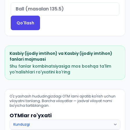
Qo'llash
Kasbiy (ijodiy imtihon)
va
Kasbiy (ijodiy imtihon)
fanlari majmuasi
Shu fanlar kombinatsiyasiga mos boshqa ta'lim
yo'nalishlari ro'yxatini ko'ring
Xalq ijodiyoti: folklor va etnografiya: OTM lar bo'yicha 
O'z yashash hududingizdagi OTM larni ajratib ko'rish uchun
viloyatni tanlang. Barcha viloyatlar — jadval viloyat nomi
bo'yicha tartiblangan.
OTMlar ro'yxati