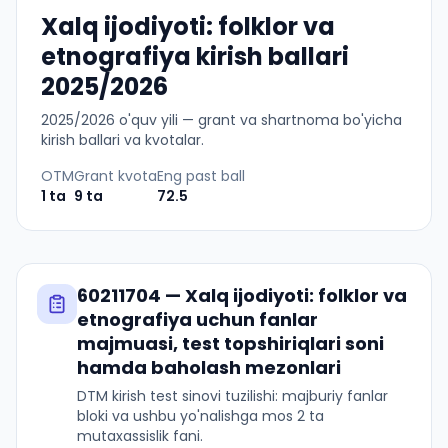
Xalq ijodiyoti: folklor va
etnografiya kirish ballari
2025/2026
2025
/
2026
o'quv yili — grant va shartnoma bo'yicha
kirish ballari va kvotalar.
OTM
Grant kvota
Eng past ball
1
ta
9
ta
72.5
60211704
—
Xalq ijodiyoti: folklor va
etnografiya
uchun fanlar
majmuasi, test topshiriqlari soni
hamda baholash mezonlari
DTM kirish test sinovi tuzilishi: majburiy fanlar
bloki va ushbu yo'nalishga mos 2 ta
mutaxassislik fani.