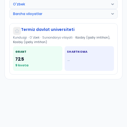
Termiz davlat universiteti
Kunduzgi
•
O`zbek
•
Surxondaryo viloyati
•
Kasbiy (ijodiy imtihon),
Kasbiy (ijodiy imtihon)
GRANT
SHARTNOMA
72.5
—
9
kvota