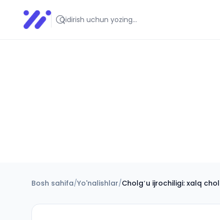
Infoedu
Ta&#039;lim xabarlari va yangiliklari
Bosh sahifa
/
Yo'nalishlar
/