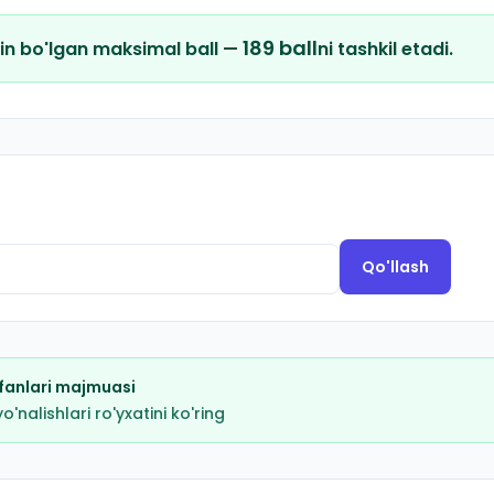
189
ball
in bo'lgan maksimal ball —
ni tashkil etadi.
Qo'llash
fanlari majmuasi
nalishlari ro'yxatini ko'ring