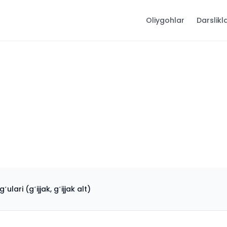
Oliygohlar
Darslikl
Cholgʻu ijrochiligi: xalq cholgʻulari (gʻijjak, gʻijjak alt)