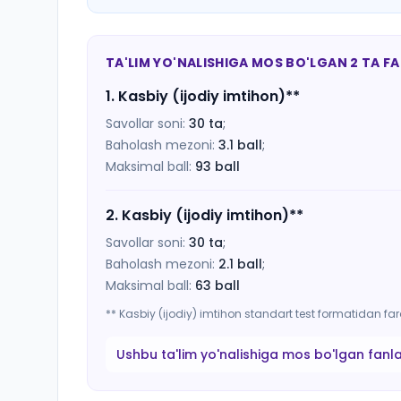
TA'LIM YO'NALISHIGA MOS BO'LGAN 2 TA F
1
.
Kasbiy (ijodiy imtihon)
**
Savollar soni:
30
ta
;
Baholash mezoni:
3.1
ball
;
Maksimal ball:
93
ball
2
.
Kasbiy (ijodiy imtihon)
**
Savollar soni:
30
ta
;
Baholash mezoni:
2.1
ball
;
Maksimal ball:
63
ball
** Kasbiy (ijodiy) imtihon standart test formatidan f
Ushbu ta'lim yo'nalishiga mos bo'lgan fanl