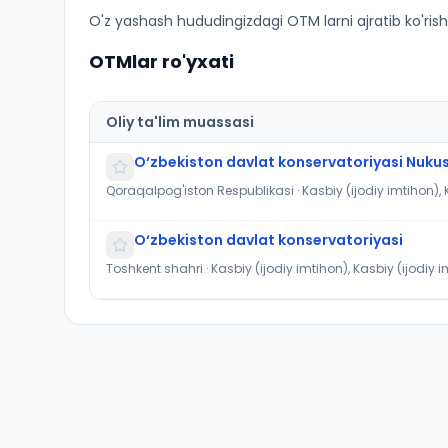
Cholgʻu ijrochiligi: xalq cholgʻulari (gʻijjak, gʻij
O'z yashash hududingizdagi OTM larni ajratib ko'rish
OTMlar ro'yxati
Oliy ta'lim muassasi
O‘zbekiston davlat konservatoriyasi Nukus f
Qoraqalpog'iston Respublikasi · Kasbiy (ijodiy imtihon), 
O‘zbekiston davlat konservatoriyasi
Toshkent shahri · Kasbiy (ijodiy imtihon), Kasbiy (ijodiy 