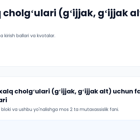
 cholgʻulari (gʻijjak, gʻijjak al
kirish ballari va kvotalar.
xalq cholgʻulari (gʻijjak, gʻijjak alt)
uchun fa
ri
ar bloki va ushbu yo'nalishga mos 2 ta mutaxassislik fani.