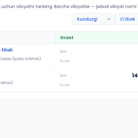
jak alt): OTM lar bo'yicha kirish ballari va kvotalar
 uchun viloyatni tanlang. Barcha viloyatlar — jadval viloyat nomi
Grant
iliali
Ball
Kasbiy (ijodiy imtihon)
Kvota
14
Ball
imtihon)
Kvota