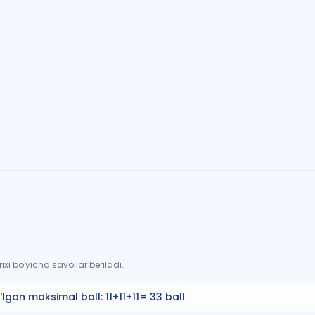
xi bo'yicha savollar beriladi.
'lgan maksimal ball:
11+11+11= 33 ball