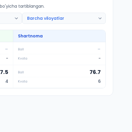
 bo'yicha tartiblangan.
Shartnoma
-
-
Ball
-
-
Kvota
7.5
76.7
Ball
4
6
Kvota