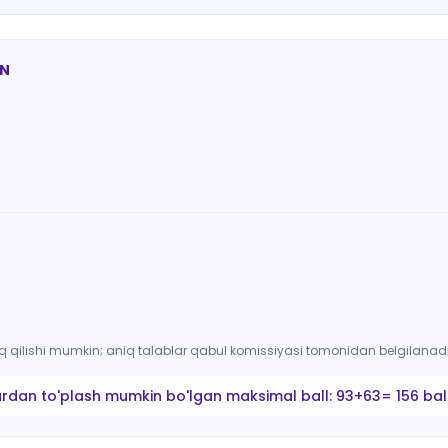
AN
arq qilishi mumkin; aniq talablar qabul komissiyasi tomonidan belgilanadi
ardan to'plash mumkin bo'lgan maksimal ball:
93+63= 156 bal