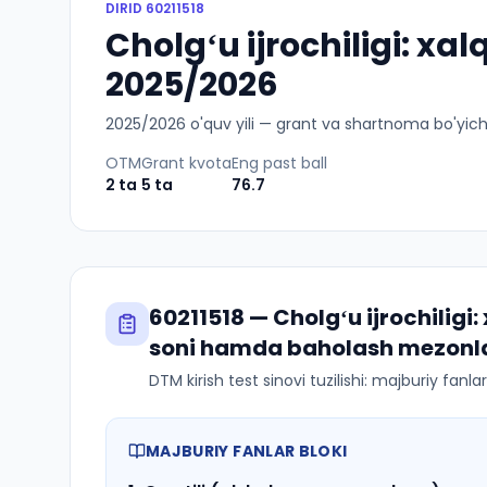
DIRID
60211518
Cholgʻu ijrochiligi: xalq
2025/2026
2025
/
2026
o'quv yili — grant va shartnoma bo'yicha 
OTM
Grant kvota
Eng past ball
2
ta
5
ta
76.7
60211518
—
Cholgʻu ijrochiligi: 
soni hamda baholash mezonla
DTM kirish test sinovi tuzilishi: majburiy fanl
MAJBURIY FANLAR BLOKI