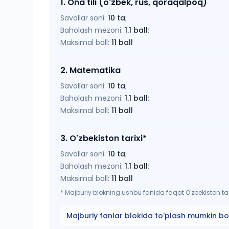
1
.
Ona tili (o'zbek, rus, qoraqalpoq)
Savollar soni:
10
ta
;
Baholash mezoni:
1.1
ball
;
Maksimal ball:
11
ball
2
.
Matematika
Savollar soni:
10
ta
;
Baholash mezoni:
1.1
ball
;
Maksimal ball:
11
ball
3
.
O'zbekiston tarixi
*
Savollar soni:
10
ta
;
Baholash mezoni:
1.1
ball
;
Maksimal ball:
11
ball
*
Majburiy blokning ushbu fanida faqat O'zbekiston tari
Majburiy fanlar blokida to'plash mumkin bo