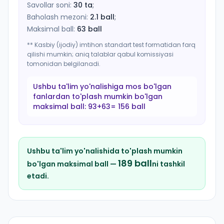
Savollar soni:
30
ta
;
Baholash mezoni:
2.1
ball
;
Maksimal ball:
63
ball
** Kasbiy (ijodiy) imtihon standart test formatidan farq
qilishi mumkin; aniq talablar qabul komissiyasi
tomonidan belgilanadi.
Ushbu ta'lim yo'nalishiga mos bo'lgan
fanlardan to'plash mumkin bo'lgan
maksimal ball:
93+63= 156 ball
Ushbu ta'lim yo'nalishida to'plash mumkin
189
ball
bo'lgan maksimal ball —
ni tashkil
etadi.