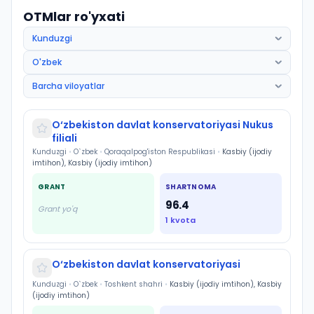
OTMlar ro'yxati
O‘zbekiston davlat konservatoriyasi Nukus
filiali
Kunduzgi
•
O`zbek
•
Qoraqalpog'iston Respublikasi
•
Kasbiy (ijodiy
imtihon), Kasbiy (ijodiy imtihon)
GRANT
SHARTNOMA
96.4
Grant yo'q
1
kvota
O‘zbekiston davlat konservatoriyasi
Kunduzgi
•
O`zbek
•
Toshkent shahri
•
Kasbiy (ijodiy imtihon), Kasbiy
(ijodiy imtihon)