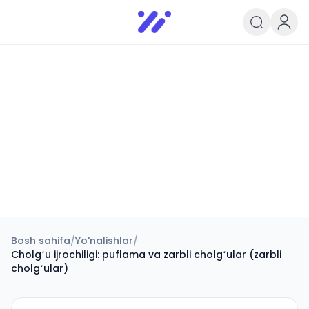
Infoedu
Ta&#039;lim xabarlari va yangili
Bosh sahifa
/
Yo'nalishlar
/
Cholgʻu ijrochiligi: puflama va zarbli cholgʻular (zarbli
cholgʻular)