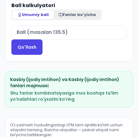
Ball kalkulyatori
Umumiy ball
Fanlar bo'yicha
Qo'llash
Kasbiy (ijodiy imtihon)
va
Kasbiy (ijodiy imtihon)
fanlari majmuasi
Shu fanlar kombinatsiyasiga mos boshqa ta'lim
yo'nalishlari ro'yxatini ko'ring
Cholgʻu ijrochiligi: puflama va zarbli cholgʻular (zarbli
O'z yashash hududingizdagi OTM larni ajratib ko'rish uchun
viloyatni tanlang. Barcha viloyatlar — jadval viloyat nomi
bo'yicha tartiblangan.