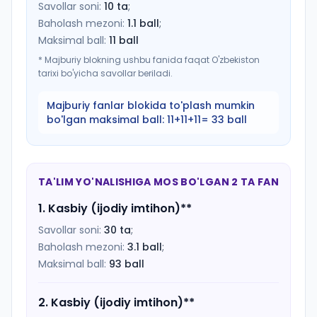
Savollar soni:
10
ta
;
Baholash mezoni:
1.1
ball
;
Maksimal ball:
11
ball
*
Majburiy blokning ushbu fanida faqat O'zbekiston
tarixi bo'yicha savollar beriladi.
Majburiy fanlar blokida to'plash mumkin
bo'lgan maksimal ball:
11+11+11= 33 ball
TA'LIM YO'NALISHIGA MOS BO'LGAN 2 TA FAN
1
.
Kasbiy (ijodiy imtihon)
**
Savollar soni:
30
ta
;
Baholash mezoni:
3.1
ball
;
Maksimal ball:
93
ball
2
.
Kasbiy (ijodiy imtihon)
**