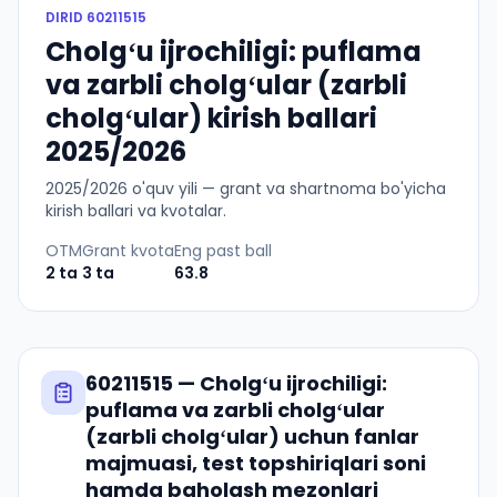
DIRID
60211515
Cholgʻu ijrochiligi: puflama
va zarbli cholgʻular (zarbli
cholgʻular) kirish ballari
2025/2026
2025
/
2026
o'quv yili — grant va shartnoma bo'yicha
kirish ballari va kvotalar.
OTM
Grant kvota
Eng past ball
2
ta
3
ta
63.8
60211515
—
Cholgʻu ijrochiligi:
puflama va zarbli cholgʻular
(zarbli cholgʻular)
uchun fanlar
majmuasi, test topshiriqlari soni
hamda baholash mezonlari