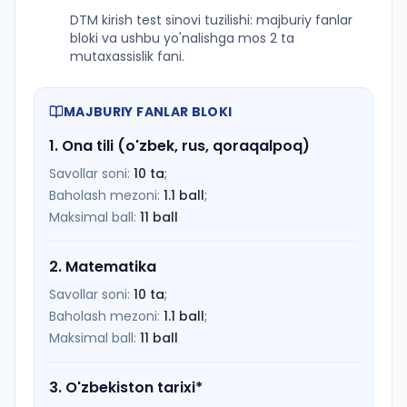
DTM kirish test sinovi tuzilishi: majburiy fanlar
bloki va ushbu yo'nalishga mos 2 ta
mutaxassislik fani.
MAJBURIY FANLAR BLOKI
1
.
Ona tili (o'zbek, rus, qoraqalpoq)
Savollar soni:
10
ta
;
Baholash mezoni:
1.1
ball
;
Maksimal ball:
11
ball
2
.
Matematika
Savollar soni:
10
ta
;
Baholash mezoni:
1.1
ball
;
Maksimal ball:
11
ball
3
.
O'zbekiston tarixi
*