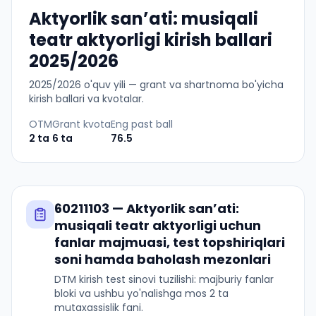
Aktyorlik sanʼati: musiqali
teatr aktyorligi kirish ballari
2025/2026
2025
/
2026
o'quv yili — grant va shartnoma bo'yicha
kirish ballari va kvotalar.
OTM
Grant kvota
Eng past ball
2
ta
6
ta
76.5
60211103
—
Aktyorlik sanʼati:
musiqali teatr aktyorligi
uchun
fanlar majmuasi, test topshiriqlari
soni hamda baholash mezonlari
DTM kirish test sinovi tuzilishi: majburiy fanlar
bloki va ushbu yo'nalishga mos 2 ta
mutaxassislik fani.