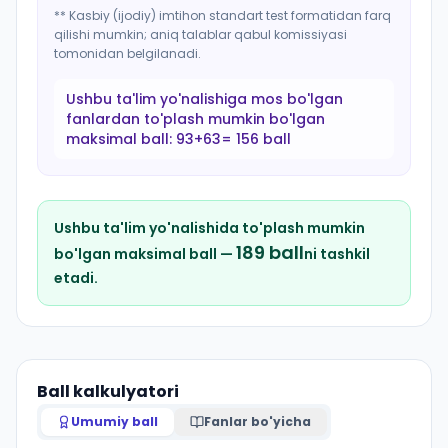
** Kasbiy (ijodiy) imtihon standart test formatidan farq
qilishi mumkin; aniq talablar qabul komissiyasi
tomonidan belgilanadi.
Ushbu ta'lim yo'nalishiga mos bo'lgan
fanlardan to'plash mumkin bo'lgan
maksimal ball:
93+63= 156 ball
Ushbu ta'lim yo'nalishida to'plash mumkin
189
ball
bo'lgan maksimal ball —
ni tashkil
etadi.
Ball kalkulyatori
Umumiy ball
Fanlar bo'yicha