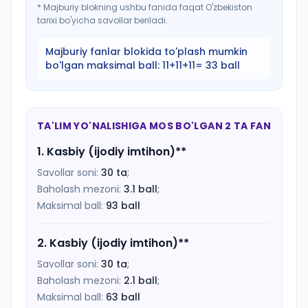
*
Majburiy blokning ushbu fanida faqat O'zbekiston
tarixi bo'yicha savollar beriladi.
Majburiy fanlar blokida to'plash mumkin
bo'lgan maksimal ball:
11+11+11= 33 ball
TA'LIM YO'NALISHIGA MOS BO'LGAN 2 TA FAN
1
.
Kasbiy (ijodiy imtihon)
**
Savollar soni:
30
ta
;
Baholash mezoni:
3.1
ball
;
Maksimal ball:
93
ball
2
.
Kasbiy (ijodiy imtihon)
**
Savollar soni:
30
ta
;
Baholash mezoni:
2.1
ball
;
Maksimal ball:
63
ball