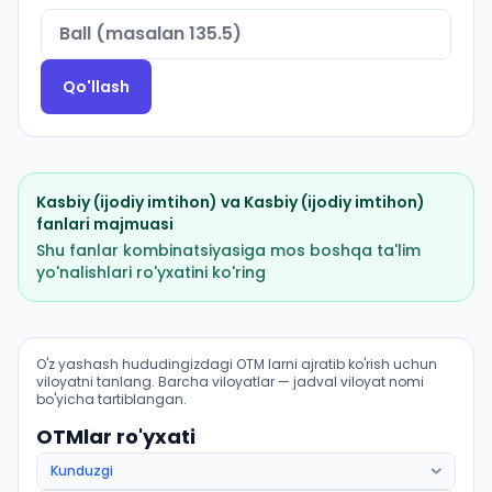
Qo'llash
Kasbiy (ijodiy imtihon)
va
Kasbiy (ijodiy imtihon)
fanlari majmuasi
Shu fanlar kombinatsiyasiga mos boshqa ta'lim
yo'nalishlari ro'yxatini ko'ring
Aktyorlik sanʼati: musiqali teatr aktyorligi: OTM lar bo'
O'z yashash hududingizdagi OTM larni ajratib ko'rish uchun
viloyatni tanlang. Barcha viloyatlar — jadval viloyat nomi
bo'yicha tartiblangan.
OTMlar ro'yxati