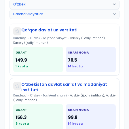
Qoʻqon davlat universiteti
Kunduzgi
•
O`zbek
•
Farg'ona viloyati
•
Kasbiy (ijodiy imtihon),
Kasbiy (ijodiy imtihon)
GRANT
SHARTNOMA
149.9
76.5
1
kvota
14
kvota
O‘zbekiston davlat sanʼat va madaniyat
instituti
Kunduzgi
•
O`zbek
•
Toshkent shahri
•
Kasbiy (ijodiy imtihon), Kasbiy
(ijodiy imtihon)
GRANT
SHARTNOMA
156.3
99.8
5
kvota
14
kvota