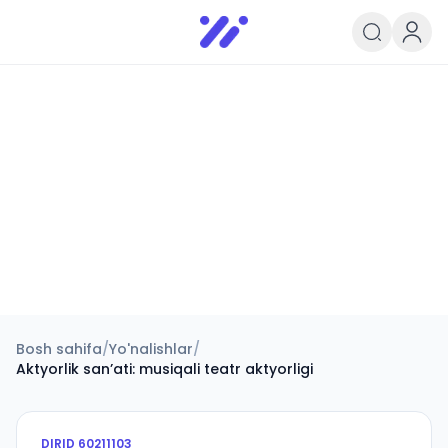
Infoedu
Ta&#039;lim xabarlari va yangili
Bosh sahifa
/
Yo'nalishlar
/
Aktyorlik sanʼati: musiqali teatr aktyorligi
DIRID
60211103