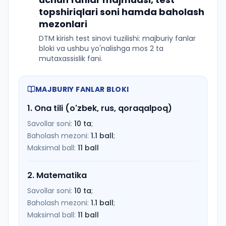
topshiriqlari soni hamda baholash
mezonlari
DTM kirish test sinovi tuzilishi: majburiy fanlar
bloki va ushbu yo'nalishga mos 2 ta
mutaxassislik fani.
MAJBURIY FANLAR BLOKI
1
.
Ona tili (o'zbek, rus, qoraqalpoq)
Savollar soni:
10
ta
;
Baholash mezoni:
1.1
ball
;
Maksimal ball:
11
ball
2
.
Matematika
Savollar soni:
10
ta
;
Baholash mezoni:
1.1
ball
;
Maksimal ball:
11
ball