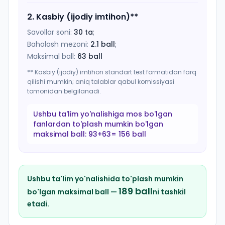
2
.
Kasbiy (ijodiy imtihon)
**
Savollar soni:
30
ta
;
Baholash mezoni:
2.1
ball
;
Maksimal ball:
63
ball
** Kasbiy (ijodiy) imtihon standart test formatidan farq
qilishi mumkin; aniq talablar qabul komissiyasi
tomonidan belgilanadi.
Ushbu ta'lim yo'nalishiga mos bo'lgan
fanlardan to'plash mumkin bo'lgan
maksimal ball:
93+63= 156 ball
Ushbu ta'lim yo'nalishida to'plash mumkin
189
ball
bo'lgan maksimal ball —
ni tashkil
etadi.