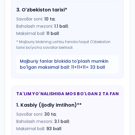
3
.
O'zbekiston tarixi
*
Savollar soni:
10
ta
;
Baholash mezoni:
1.1
ball
;
Maksimal ball:
11
ball
*
Majburiy blokning ushbu fanida faqat O'zbekiston
tarixi bo'yicha savollar beriladi.
Majburiy fanlar blokida to'plash mumkin
bo'lgan maksimal ball:
11+11+11= 33 ball
TA'LIM YO'NALISHIGA MOS BO'LGAN 2 TA FAN
1
.
Kasbiy (ijodiy imtihon)
**
Savollar soni:
30
ta
;
Baholash mezoni:
3.1
ball
;
Maksimal ball:
93
ball