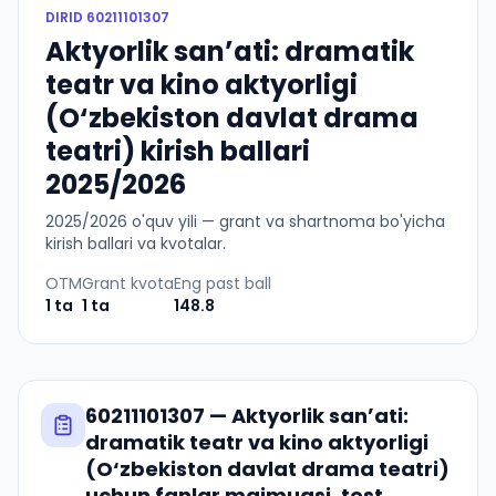
DIRID
60211101307
Aktyorlik sanʼati: dramatik
teatr va kino aktyorligi
(O‘zbekiston davlat drama
teatri) kirish ballari
2025/2026
2025
/
2026
o'quv yili — grant va shartnoma bo'yicha
kirish ballari va kvotalar.
OTM
Grant kvota
Eng past ball
1
ta
1
ta
148.8
60211101307
—
Aktyorlik sanʼati:
dramatik teatr va kino aktyorligi
(O‘zbekiston davlat drama teatri)
uchun fanlar majmuasi, test