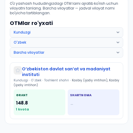
Aktyorlik sanʼati: dramatik teatr va kino aktyorligi (O
O'z yashash hududingizdagi OTM larni ajratib ko'rish uchun
viloyatni tanlang. Barcha viloyatlar — jadval viloyat nomi
bo'yicha tartiblangan.
OTMlar ro'yxati
O‘zbekiston davlat sanʼat va madaniyat
instituti
Kunduzgi
•
O`zbek
•
Toshkent shahri
•
Kasbiy (ijodiy imtihon), Kasbiy
(ijodiy imtihon)
GRANT
SHARTNOMA
148.8
—
1
kvota