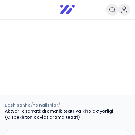
Infoedu
Ta&#039;lim xabarlari va yangili
Bosh sahifa
/
Yo'nalishlar
/
Aktyorlik sanʼati: dramatik teatr va kino aktyorligi
(O‘zbekiston davlat drama teatri)