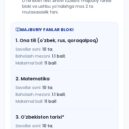
DTM kirish test sinovi tuzilishi: majburiy fanlar
bloki va ushbu yo'nalishga mos 2 ta
mutaxassislik fani.
MAJBURIY FANLAR BLOKI
1
.
Ona tili (o'zbek, rus, qoraqalpoq)
Savollar soni:
10
ta
;
Baholash mezoni:
1.1
ball
;
Maksimal ball:
11
ball
2
.
Matematika
Savollar soni:
10
ta
;
Baholash mezoni:
1.1
ball
;
Maksimal ball:
11
ball
3
.
O'zbekiston tarixi
*
Savollar soni:
10
ta
;