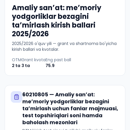
Amaliy sanʼat: meʼmoriy
yodgorliklar bezagini
taʼmirlash kirish ballari
2025/2026
2025
/
2026
o'quv yili — grant va shartnoma bo'yicha
kirish ballari va kvotalar.
OTM
Grant kvota
Eng past ball
2
ta
3
ta
75.9
60210805
—
Amaliy sanʼat:
meʼmoriy yodgorliklar bezagini
taʼmirlash
uchun fanlar majmuasi,
test topshiriqlari soni hamda
baholash mezonlari