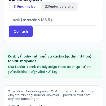
Umumiy ball
Fanlar bo'yicha
Qo'llash
Kasbiy (ijodiy imtihon)
va
Kasbiy (ijodiy imtihon)
fanlari majmuasi
Shu fanlar kombinatsiyasiga mos boshqa ta'lim
yo'nalishlari ro'yxatini ko'ring
Amaliy sanʼat: meʼmoriy yodgorliklar bezagini taʼmirla
O'z yashash hududingizdagi OTM larni ajratib ko'rish uchun
viloyatni tanlang. Barcha viloyatlar — jadval viloyat nomi
bo'yicha tartiblangan.