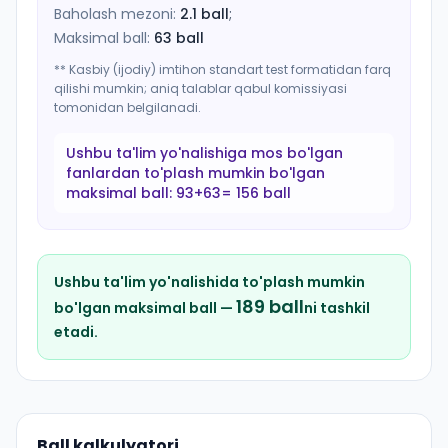
Baholash mezoni:
2.1
ball
;
Maksimal ball:
63
ball
** Kasbiy (ijodiy) imtihon standart test formatidan farq
qilishi mumkin; aniq talablar qabul komissiyasi
tomonidan belgilanadi.
Ushbu ta'lim yo'nalishiga mos bo'lgan
fanlardan to'plash mumkin bo'lgan
maksimal ball:
93+63= 156 ball
Ushbu ta'lim yo'nalishida to'plash mumkin
189
ball
bo'lgan maksimal ball —
ni tashkil
etadi.
Ball kalkulyatori