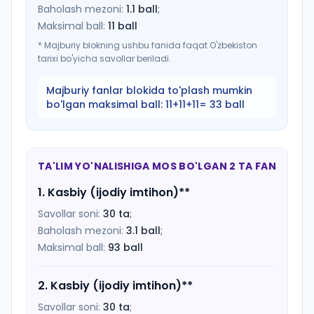
Baholash mezoni:
1.1
ball
;
Maksimal ball:
11
ball
*
Majburiy blokning ushbu fanida faqat O'zbekiston
tarixi bo'yicha savollar beriladi.
Majburiy fanlar blokida to'plash mumkin
bo'lgan maksimal ball:
11+11+11= 33 ball
TA'LIM YO'NALISHIGA MOS BO'LGAN 2 TA FAN
1
.
Kasbiy (ijodiy imtihon)
**
Savollar soni:
30
ta
;
Baholash mezoni:
3.1
ball
;
Maksimal ball:
93
ball
2
.
Kasbiy (ijodiy imtihon)
**
Savollar soni:
30
ta
;