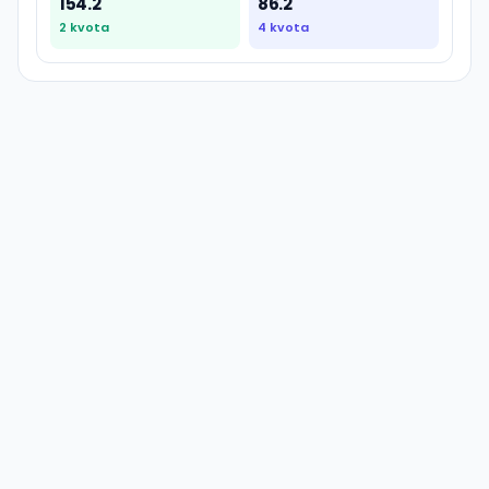
154.2
86.2
2
kvota
4
kvota