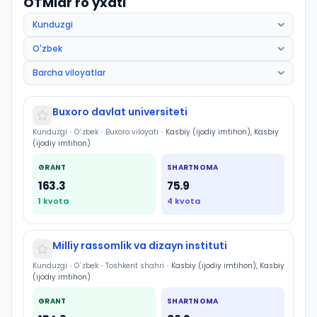
OTMlar ro'yxati
Buxoro davlat universiteti
Kunduzgi
•
O`zbek
•
Buxoro viloyati
•
Kasbiy (ijodiy imtihon), Kasbiy
(ijodiy imtihon)
GRANT
SHARTNOMA
163.3
75.9
1
kvota
4
kvota
Milliy rassomlik va dizayn instituti
Kunduzgi
•
O`zbek
•
Toshkent shahri
•
Kasbiy (ijodiy imtihon), Kasbiy
(ijodiy imtihon)
GRANT
SHARTNOMA