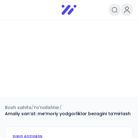
Infoedu
Ta&#039;lim xabarlari va yangili
Bosh sahifa
/
Yo'nalishlar
/
Amaliy sanʼat: meʼmoriy yodgorliklar bezagini taʼmirlash
DIRID
60210805