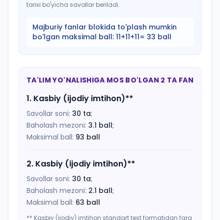
tarixi bo'yicha savollar beriladi.
Majburiy fanlar blokida to'plash mumkin
bo'lgan maksimal ball:
11+11+11= 33 ball
TA'LIM YO'NALISHIGA MOS BO'LGAN 2 TA FAN
1
.
Kasbiy (ijodiy imtihon)
**
Savollar soni:
30
ta
;
Baholash mezoni:
3.1
ball
;
Maksimal ball:
93
ball
2
.
Kasbiy (ijodiy imtihon)
**
Savollar soni:
30
ta
;
Baholash mezoni:
2.1
ball
;
Maksimal ball:
63
ball
** Kasbiy (ijodiy) imtihon standart test formatidan farq