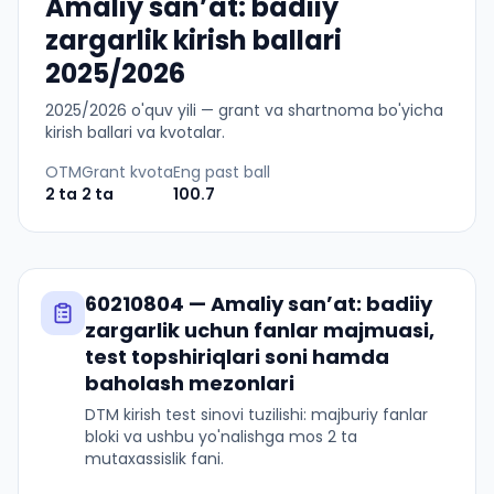
Amaliy sanʼat: badiiy
zargarlik kirish ballari
2025/2026
2025
/
2026
o'quv yili — grant va shartnoma bo'yicha
kirish ballari va kvotalar.
OTM
Grant kvota
Eng past ball
2
ta
2
ta
100.7
60210804
—
Amaliy sanʼat: badiiy
zargarlik
uchun fanlar majmuasi,
test topshiriqlari soni hamda
baholash mezonlari
DTM kirish test sinovi tuzilishi: majburiy fanlar
bloki va ushbu yo'nalishga mos 2 ta
mutaxassislik fani.