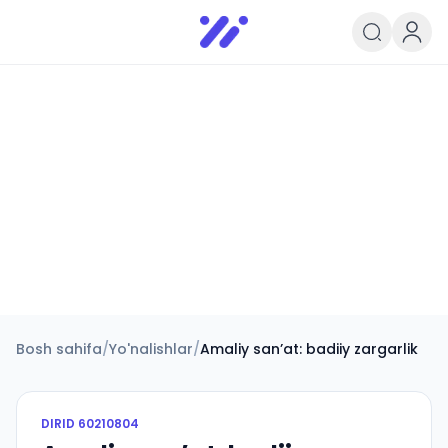
Infoedu
Ta&#039;lim xabarlari va yangili
Bosh sahifa
/
Yo'nalishlar
/
Amaliy sanʼat: badiiy zargarlik
DIRID
60210804