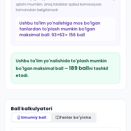
qilishi mumkin; aniq talablar qabul komissiyasi
tomonidan belgilanadi.
Ushbu ta'lim yo'nalishiga mos bo'lgan
fanlardan to'plash mumkin bo'lgan
maksimal ball:
93+63= 156 ball
Ushbu ta'lim yo'nalishida to'plash mumkin
189
ball
bo'lgan maksimal ball —
ni tashkil
etadi.
Ball kalkulyatori
Umumiy ball
Fanlar bo'yicha