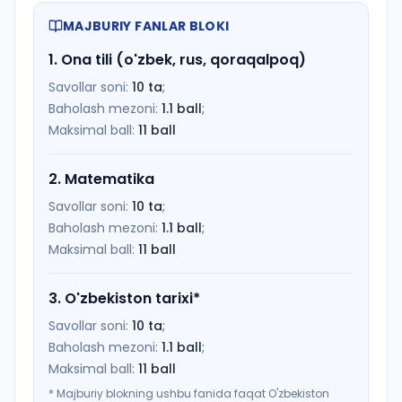
MAJBURIY FANLAR BLOKI
1
.
Ona tili (o'zbek, rus, qoraqalpoq)
Savollar soni:
10
ta
;
Baholash mezoni:
1.1
ball
;
Maksimal ball:
11
ball
2
.
Matematika
Savollar soni:
10
ta
;
Baholash mezoni:
1.1
ball
;
Maksimal ball:
11
ball
3
.
O'zbekiston tarixi
*
Savollar soni:
10
ta
;
Baholash mezoni:
1.1
ball
;
Maksimal ball:
11
ball
*
Majburiy blokning ushbu fanida faqat O'zbekiston