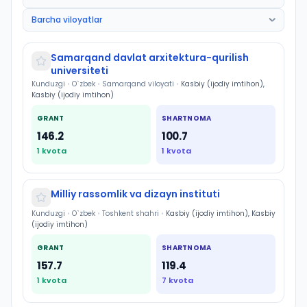
Samarqand davlat arxitektura-qurilish
universiteti
Kunduzgi
•
O`zbek
•
Samarqand viloyati
•
Kasbiy (ijodiy imtihon),
Kasbiy (ijodiy imtihon)
GRANT
SHARTNOMA
146.2
100.7
1
kvota
1
kvota
Milliy rassomlik va dizayn instituti
Kunduzgi
•
O`zbek
•
Toshkent shahri
•
Kasbiy (ijodiy imtihon), Kasbiy
(ijodiy imtihon)
GRANT
SHARTNOMA
157.7
119.4
1
kvota
7
kvota