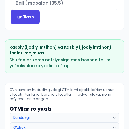
Qo'llash
Kasbiy (ijodiy imtihon)
va
Kasbiy (ijodiy imtihon)
fanlari majmuasi
Shu fanlar kombinatsiyasiga mos boshqa ta'lim
yo'nalishlari ro'yxatini ko'ring
Amaliy sanʼat: badiiy zargarlik: OTM lar bo'yicha kirish
O'z yashash hududingizdagi OTM larni ajratib ko'rish uchun
viloyatni tanlang. Barcha viloyatlar — jadval viloyat nomi
bo'yicha tartiblangan.
OTMlar ro'yxati