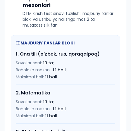
mezonlari
DTM kirish test sinovi tuzilishi: majburiy fanlar
bloki va ushbu yo'nalishga mos 2 ta
mutaxassislik fani.
MAJBURIY FANLAR BLOKI
1
.
Ona tili (o'zbek, rus, qoraqalpoq)
Savollar soni:
10
ta
;
Baholash mezoni:
1.1
ball
;
Maksimal ball:
11
ball
2
.
Matematika
Savollar soni:
10
ta
;
Baholash mezoni:
1.1
ball
;
Maksimal ball:
11
ball