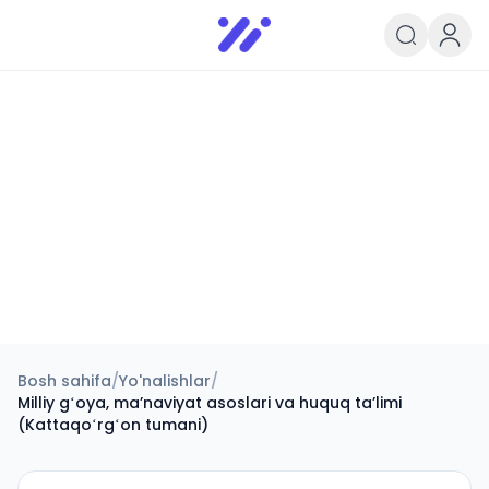
Infoedu
Ta&#039;lim xabarlari va yangili
Bosh sahifa
/
Yo'nalishlar
/
Milliy gʻoya, maʼnaviyat asoslari va huquq taʼlimi
(Kattaqoʻrgʻon tumani)