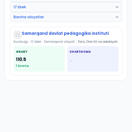
Samarqand davlat pedagogika instituti
Kunduzgi
•
O`zbek
•
Samarqand viloyati
•
Tarix, Ona tili va adabiyoti
GRANT
SHARTNOMA
110.5
—
1
kvota