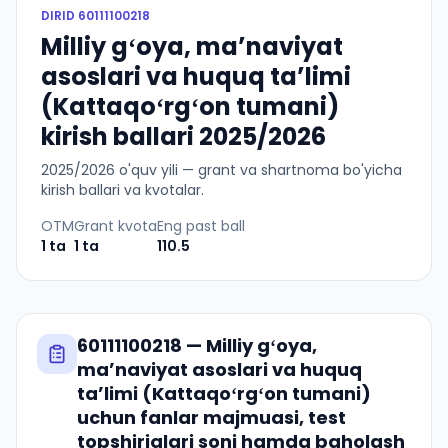
DIRID
60111100218
Milliy gʻoya, maʼnaviyat
asoslari va huquq taʼlimi
(Kattaqoʻrgʻon tumani)
kirish ballari 2025/2026
2025
/
2026
o'quv yili — grant va shartnoma bo'yicha
kirish ballari va kvotalar.
OTM
Grant kvota
Eng past ball
1
ta
1
ta
110.5
60111100218
—
Milliy gʻoya,
maʼnaviyat asoslari va huquq
taʼlimi (Kattaqoʻrgʻon tumani)
uchun fanlar majmuasi, test
topshiriqlari soni hamda baholash