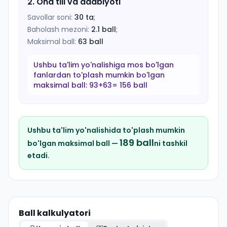
2
.
Ona tili va adabiyoti
Savollar soni:
30
ta
;
Baholash mezoni:
2.1
ball
;
Maksimal ball:
63
ball
Ushbu ta'lim yo'nalishiga mos bo'lgan
fanlardan to'plash mumkin bo'lgan
maksimal ball:
93+63= 156 ball
Ushbu ta'lim yo'nalishida to'plash mumkin
189
ball
bo'lgan maksimal ball —
ni tashkil
etadi.
Ball kalkulyatori