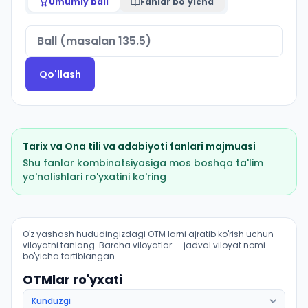
Umumiy ball
Fanlar bo'yicha
Qo'llash
Tarix
va
Ona tili va adabiyoti
fanlari majmuasi
Shu fanlar kombinatsiyasiga mos boshqa ta'lim
yo'nalishlari ro'yxatini ko'ring
Milliy gʻoya, maʼnaviyat asoslari va huquq taʼlimi (Kat
O'z yashash hududingizdagi OTM larni ajratib ko'rish uchun
viloyatni tanlang. Barcha viloyatlar — jadval viloyat nomi
bo'yicha tartiblangan.
OTMlar ro'yxati