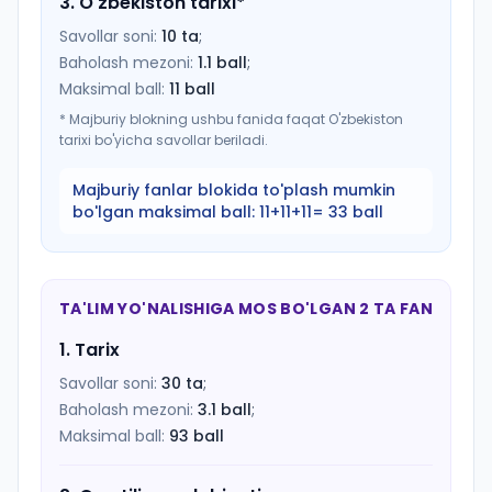
3
.
O'zbekiston tarixi
*
Savollar soni:
10
ta
;
Baholash mezoni:
1.1
ball
;
Maksimal ball:
11
ball
*
Majburiy blokning ushbu fanida faqat O'zbekiston
tarixi bo'yicha savollar beriladi.
Majburiy fanlar blokida to'plash mumkin
bo'lgan maksimal ball:
11+11+11= 33 ball
TA'LIM YO'NALISHIGA MOS BO'LGAN 2 TA FAN
1
.
Tarix
Savollar soni:
30
ta
;
Baholash mezoni:
3.1
ball
;
Maksimal ball:
93
ball