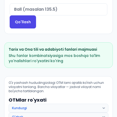
Qo'llash
Tarix
va
Ona tili va adabiyoti
fanlari majmuasi
Shu fanlar kombinatsiyasiga mos boshqa ta'lim
yo'nalishlari ro'yxatini ko'ring
Milliy gʻoya, maʼnaviyat asoslari va huquq taʼlimi (Ter
O'z yashash hududingizdagi OTM larni ajratib ko'rish uchun
viloyatni tanlang. Barcha viloyatlar — jadval viloyat nomi
bo'yicha tartiblangan.
OTMlar ro'yxati