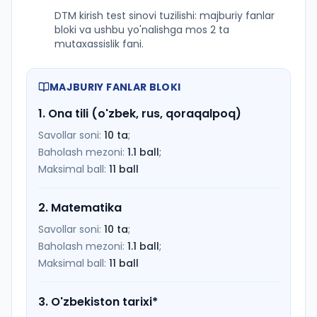
DTM kirish test sinovi tuzilishi: majburiy fanlar
bloki va ushbu yo'nalishga mos 2 ta
mutaxassislik fani.
MAJBURIY FANLAR BLOKI
1
.
Ona tili (o'zbek, rus, qoraqalpoq)
Savollar soni:
10
ta
;
Baholash mezoni:
1.1
ball
;
Maksimal ball:
11
ball
2
.
Matematika
Savollar soni:
10
ta
;
Baholash mezoni:
1.1
ball
;
Maksimal ball:
11
ball
3
.
O'zbekiston tarixi
*