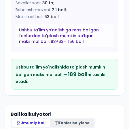
Savollar soni:
30
ta
;
Baholash mezoni:
2.1
ball
;
Maksimal ball:
63
ball
Ushbu ta'lim yo'nalishiga mos bo'lgan
fanlardan to'plash mumkin bo'lgan
maksimal ball:
93+63= 156 ball
Ushbu ta'lim yo'nalishida to'plash mumkin
189
ball
bo'lgan maksimal ball —
ni tashkil
etadi.
Ball kalkulyatori
Umumiy ball
Fanlar bo'yicha