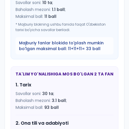
Savollar soni:
10
ta
;
Baholash mezoni:
1.1
ball
;
Maksimal ball:
11
ball
*
Majburiy blokning ushbu fanida faqat O'zbekiston
tarixi bo'yicha savollar beriladi.
Majburiy fanlar blokida to'plash mumkin
bo'lgan maksimal ball:
11+11+11= 33 ball
TA'LIM YO'NALISHIGA MOS BO'LGAN 2 TA FAN
1
.
Tarix
Savollar soni:
30
ta
;
Baholash mezoni:
3.1
ball
;
Maksimal ball:
93
ball
2
.
Ona tili va adabiyoti