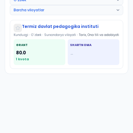
Termiz davlat pedagogika instituti
Kunduzgi
•
O`zbek
•
Surxondaryo viloyati
•
Tarix, Ona tili va adabiyoti
GRANT
SHARTNOMA
80.0
—
1
kvota