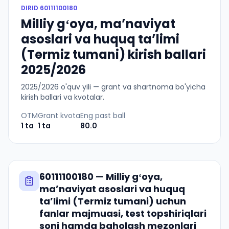
DIRID
60111100180
Milliy gʻoya, maʼnaviyat
asoslari va huquq taʼlimi
(Termiz tumani) kirish ballari
2025/2026
2025
/
2026
o'quv yili — grant va shartnoma bo'yicha
kirish ballari va kvotalar.
OTM
Grant kvota
Eng past ball
1
ta
1
ta
80.0
60111100180
—
Milliy gʻoya,
maʼnaviyat asoslari va huquq
taʼlimi (Termiz tumani)
uchun
fanlar majmuasi, test topshiriqlari
soni hamda baholash mezonlari