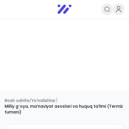
Infoedu
Ta&#039;lim xabarlari va yangili
Bosh sahifa
/
Yo'nalishlar
/
Milliy gʻoya, maʼnaviyat asoslari va huquq taʼlimi (Termiz
tumani)