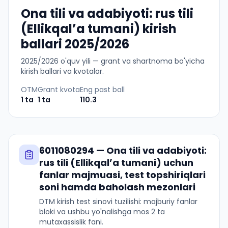
Ona tili va adabiyoti: rus tili
(Ellikqalʼa tumani) kirish
ballari 2025/2026
2025
/
2026
o'quv yili — grant va shartnoma bo'yicha
kirish ballari va kvotalar.
OTM
Grant kvota
Eng past ball
1
ta
1
ta
110.3
6011080294
—
Ona tili va adabiyoti:
rus tili (Ellikqalʼa tumani)
uchun
fanlar majmuasi, test topshiriqlari
soni hamda baholash mezonlari
DTM kirish test sinovi tuzilishi: majburiy fanlar
bloki va ushbu yo'nalishga mos 2 ta
mutaxassislik fani.