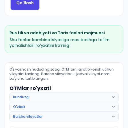
Qo'llash
Rus tili va adabiyoti
va
Tarix
fanlari majmuasi
Shu fanlar kombinatsiyasiga mos boshqa ta'lim
yo'nalishlari ro'yxatini ko'ring
Ona tili va adabiyoti: rus tili (Ellikqalʼa tumani): OTM l
O'z yashash hududingizdagi OTM larni ajratib ko'rish uchun
viloyatni tanlang. Barcha viloyatlar — jadval viloyat nomi
bo'yicha tartiblangan.
OTMlar ro'yxati