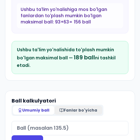
Ushbu ta'lim yo'nalishiga mos bo'lgan
fanlardan to'plash mumkin bo'lgan
maksimal ball:
93+63= 156 ball
Ushbu ta'lim yo'nalishida to'plash mumkin
189
ball
bo'lgan maksimal ball —
ni tashkil
etadi.
Ball kalkulyatori
Umumiy ball
Fanlar bo'yicha