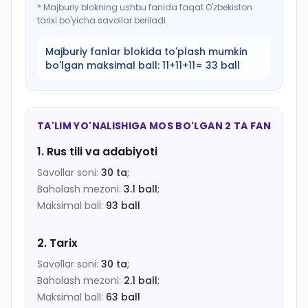
*
Majburiy blokning ushbu fanida faqat O'zbekiston
tarixi bo'yicha savollar beriladi.
Majburiy fanlar blokida to'plash mumkin
bo'lgan maksimal ball:
11+11+11= 33 ball
TA'LIM YO'NALISHIGA MOS BO'LGAN 2 TA FAN
1
.
Rus tili va adabiyoti
Savollar soni:
30
ta
;
Baholash mezoni:
3.1
ball
;
Maksimal ball:
93
ball
2
.
Tarix
Savollar soni:
30
ta
;
Baholash mezoni:
2.1
ball
;
Maksimal ball:
63
ball