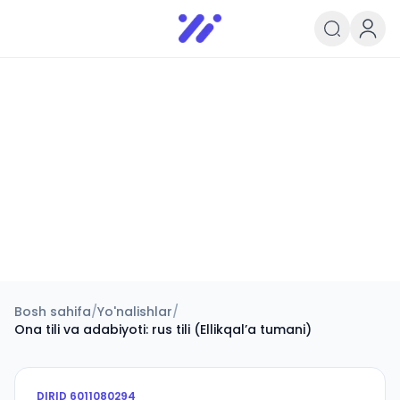
Infoedu
Ta&#039;lim xabarlari va yangili
Bosh sahifa
/
Yo'nalishlar
/
Ona tili va adabiyoti: rus tili (Ellikqalʼa tumani)
DIRID
6011080294