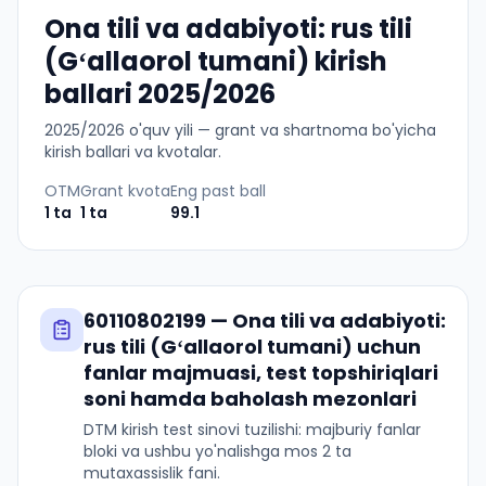
Ona tili va adabiyoti: rus tili
(Gʻallaorol tumani) kirish
ballari 2025/2026
2025
/
2026
o'quv yili — grant va shartnoma bo'yicha
kirish ballari va kvotalar.
OTM
Grant kvota
Eng past ball
1
ta
1
ta
99.1
60110802199
—
Ona tili va adabiyoti:
rus tili (Gʻallaorol tumani)
uchun
fanlar majmuasi, test topshiriqlari
soni hamda baholash mezonlari
DTM kirish test sinovi tuzilishi: majburiy fanlar
bloki va ushbu yo'nalishga mos 2 ta
mutaxassislik fani.