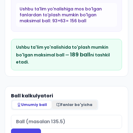
Ushbu ta'lim yo'nalishiga mos bo'lgan
fanlardan to'plash mumkin bo'lgan
maksimal ball:
93+63= 156 ball
Ushbu ta'lim yo'nalishida to'plash mumkin
189
ball
bo'lgan maksimal ball —
ni tashkil
etadi.
Ball kalkulyatori
Umumiy ball
Fanlar bo'yicha