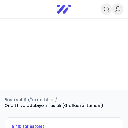
Infoedu
Ta&#039;lim xabarlari va yangili
Bosh sahifa
/
Yo'nalishlar
/
Ona tili va adabiyoti: rus tili (Gʻallaorol tumani)
DIRID
60110802199