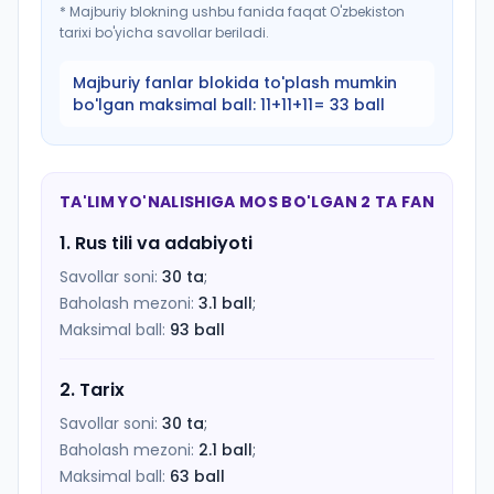
*
Majburiy blokning ushbu fanida faqat O'zbekiston
tarixi bo'yicha savollar beriladi.
Majburiy fanlar blokida to'plash mumkin
bo'lgan maksimal ball:
11+11+11= 33 ball
TA'LIM YO'NALISHIGA MOS BO'LGAN 2 TA FAN
1
.
Rus tili va adabiyoti
Savollar soni:
30
ta
;
Baholash mezoni:
3.1
ball
;
Maksimal ball:
93
ball
2
.
Tarix
Savollar soni:
30
ta
;
Baholash mezoni:
2.1
ball
;
Maksimal ball:
63
ball