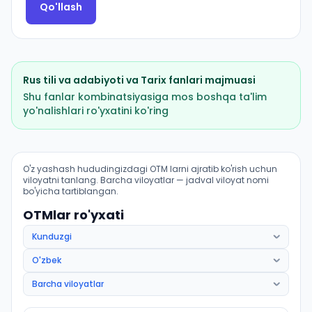
Qo'llash
Rus tili va adabiyoti
va
Tarix
fanlari majmuasi
Shu fanlar kombinatsiyasiga mos boshqa ta'lim
yo'nalishlari ro'yxatini ko'ring
Ona tili va adabiyoti: rus tili (Gʻallaorol tumani): OTM 
O'z yashash hududingizdagi OTM larni ajratib ko'rish uchun
viloyatni tanlang. Barcha viloyatlar — jadval viloyat nomi
bo'yicha tartiblangan.
OTMlar ro'yxati