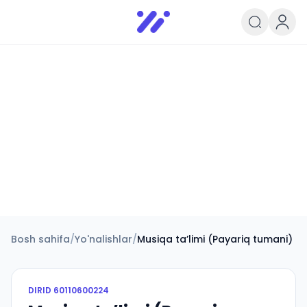
Infoedu
Ta&#039;lim xabarlari va yangili
Bosh sahifa
/
Yo'nalishlar
/
Musiqa taʼlimi (Payariq tumani)
DIRID
60110600224