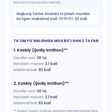
tarixi bo'yicha savollar beriladi.
Majburiy fanlar blokida to'plash mumkin
bo'lgan maksimal ball:
11+11+11= 33 ball
TA'LIM YO'NALISHIGA MOS BO'LGAN 2 TA FAN
1
.
Kasbiy (ijodiy imtihon)
**
Savollar soni:
30
ta
;
Baholash mezoni:
3.1
ball
;
Maksimal ball:
93
ball
2
.
Kasbiy (ijodiy imtihon)
**
Savollar soni:
30
ta
;
Baholash mezoni:
2.1
ball
;
Maksimal ball:
63
ball
** Kasbiy (ijodiy) imtihon standart test formatidan farq