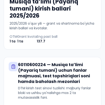
Musiqa taʼlimi (Payariq
tumani) kirish ballari
2025/2026
2025
/
2026
o'quv yili — grant va shartnoma bo'yicha
kirish ballari va kvotalar.
OTM
Grant kvota
Eng past ball
1
ta
1
ta
137.7
60110600224
—
Musiqa taʼlimi
(Payariq tumani)
uchun fanlar
majmuasi, test topshiriqlari soni
hamda baholash mezonlari
DTM kirish test sinovi tuzilishi: majburiy fanlar
bloki va ushbu yo'nalishga mos 2 ta
mutaxassislik fani.