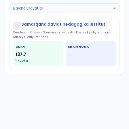
Samarqand davlat pedagogika instituti
Kunduzgi
•
O`zbek
•
Samarqand viloyati
•
Kasbiy (ijodiy imtihon),
Kasbiy (ijodiy imtihon)
GRANT
SHARTNOMA
137.7
—
1
kvota