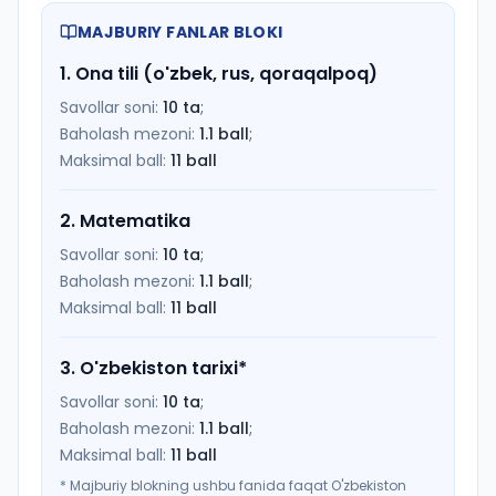
MAJBURIY FANLAR BLOKI
1
.
Ona tili (o'zbek, rus, qoraqalpoq)
Savollar soni:
10
ta
;
Baholash mezoni:
1.1
ball
;
Maksimal ball:
11
ball
2
.
Matematika
Savollar soni:
10
ta
;
Baholash mezoni:
1.1
ball
;
Maksimal ball:
11
ball
3
.
O'zbekiston tarixi
*
Savollar soni:
10
ta
;
Baholash mezoni:
1.1
ball
;
Maksimal ball:
11
ball
*
Majburiy blokning ushbu fanida faqat O'zbekiston