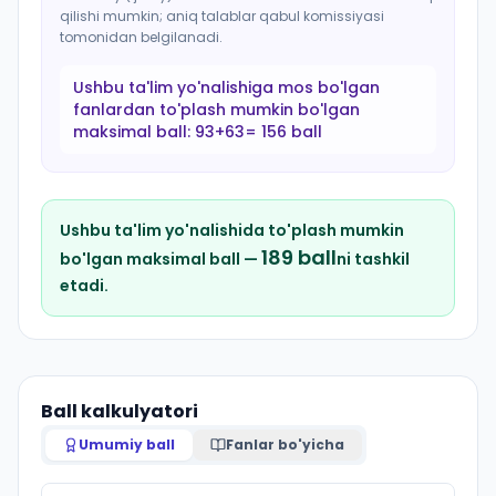
qilishi mumkin; aniq talablar qabul komissiyasi
tomonidan belgilanadi.
Ushbu ta'lim yo'nalishiga mos bo'lgan
fanlardan to'plash mumkin bo'lgan
maksimal ball:
93+63= 156 ball
Ushbu ta'lim yo'nalishida to'plash mumkin
189
ball
bo'lgan maksimal ball —
ni tashkil
etadi.
Ball kalkulyatori
Umumiy ball
Fanlar bo'yicha