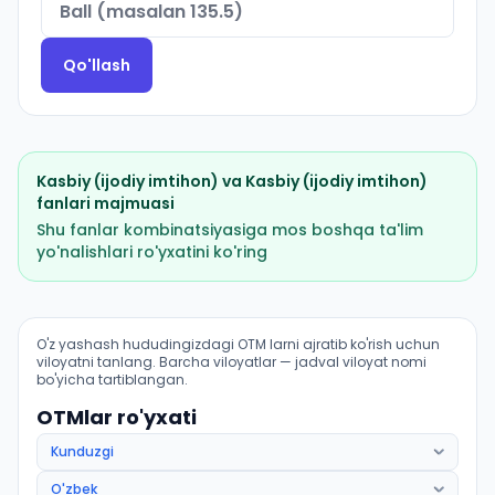
Qo'llash
Kasbiy (ijodiy imtihon)
va
Kasbiy (ijodiy imtihon)
fanlari majmuasi
Shu fanlar kombinatsiyasiga mos boshqa ta'lim
yo'nalishlari ro'yxatini ko'ring
Musiqa taʼlimi (Payariq tumani): OTM lar bo'yicha kiris
O'z yashash hududingizdagi OTM larni ajratib ko'rish uchun
viloyatni tanlang. Barcha viloyatlar — jadval viloyat nomi
bo'yicha tartiblangan.
OTMlar ro'yxati