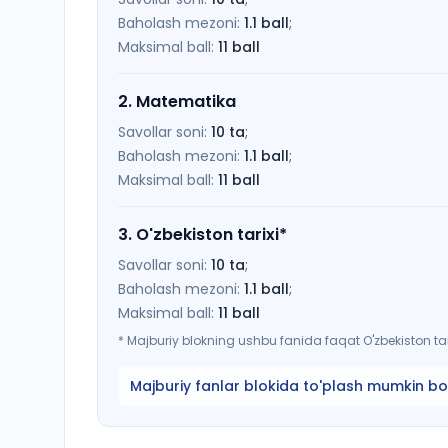
Baholash mezoni:
1.1
ball
;
Maksimal ball:
11
ball
2
.
Matematika
Savollar soni:
10
ta
;
Baholash mezoni:
1.1
ball
;
Maksimal ball:
11
ball
3
.
O'zbekiston tarixi
*
Savollar soni:
10
ta
;
Baholash mezoni:
1.1
ball
;
Maksimal ball:
11
ball
*
Majburiy blokning ushbu fanida faqat O'zbekiston tari
Majburiy fanlar blokida to'plash mumkin bo