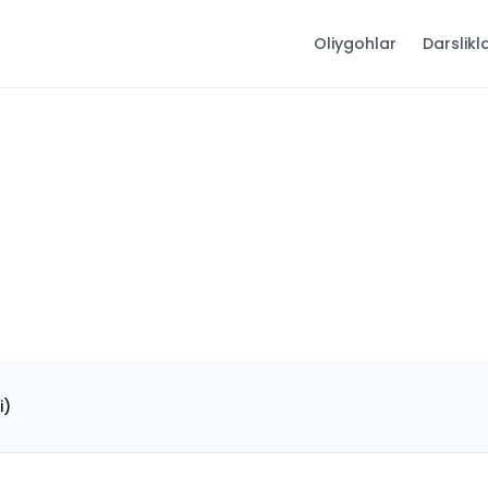
Oliygohlar
Darslikl
i)