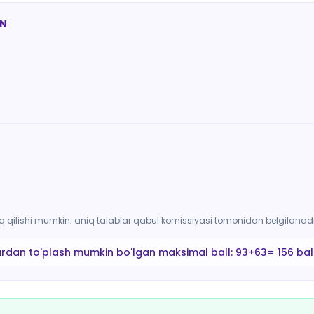
AN
arq qilishi mumkin; aniq talablar qabul komissiyasi tomonidan belgilanadi
ardan to'plash mumkin bo'lgan maksimal ball:
93+63= 156 bal