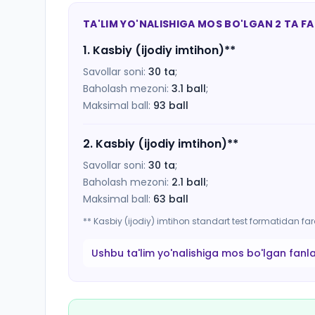
TA'LIM YO'NALISHIGA MOS BO'LGAN 2 TA F
1
.
Kasbiy (ijodiy imtihon)
**
Savollar soni:
30
ta
;
Baholash mezoni:
3.1
ball
;
Maksimal ball:
93
ball
2
.
Kasbiy (ijodiy imtihon)
**
Savollar soni:
30
ta
;
Baholash mezoni:
2.1
ball
;
Maksimal ball:
63
ball
** Kasbiy (ijodiy) imtihon standart test formatidan f
Ushbu ta'lim yo'nalishiga mos bo'lgan fanl