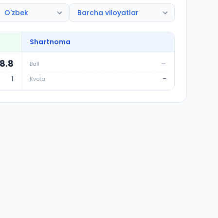
Shartnoma
8.8
-
Ball
1
-
Kvota