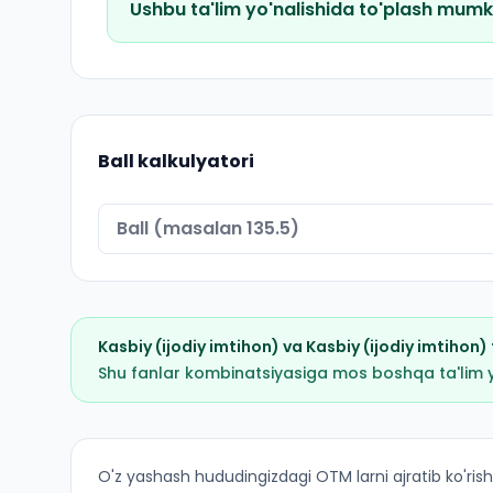
Ushbu ta'lim yo'nalishida to'plash mumk
Ball kalkulyatori
Kasbiy (ijodiy imtihon)
va
Kasbiy (ijodiy imtihon)
Shu fanlar kombinatsiyasiga mos boshqa ta'lim yo'
Musiqa taʼlimi (Kitob tumani): OTM lar bo'yicha 
O'z yashash hududingizdagi OTM larni ajratib ko'rish