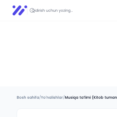
Infoedu
Ta&#039;lim xabarlari va yangiliklari
Bosh sahifa
/
Yo'nalishlar
/
Musiqa taʼlimi (Kitob tuman