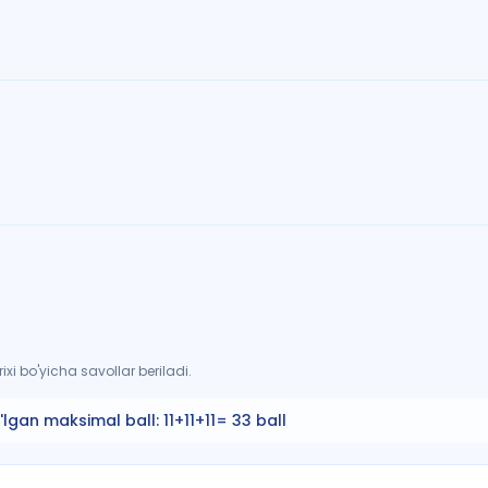
xi bo'yicha savollar beriladi.
'lgan maksimal ball:
11+11+11= 33 ball