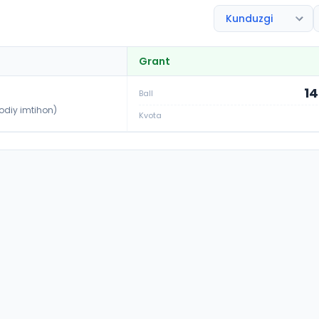
Grant
14
Ball
jodiy imtihon)
Kvota