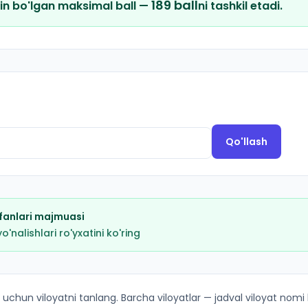
189
ball
in bo'lgan maksimal ball —
ni tashkil etadi.
Qo'llash
fanlari majmuasi
nalishlari ro'yxatini ko'ring
kirish ballari va kvotalar
 uchun viloyatni tanlang. Barcha viloyatlar — jadval viloyat nomi