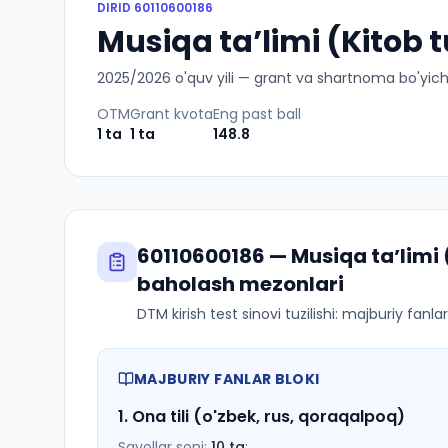
DIRID
60110600186
Musiqa taʼlimi (Kitob 
2025
/
2026
o'quv yili — grant va shartnoma bo'yicha 
OTM
Grant kvota
Eng past ball
1
ta
1
ta
148.8
60110600186
—
Musiqa taʼlimi
baholash mezonlari
DTM kirish test sinovi tuzilishi: majburiy fanl
MAJBURIY FANLAR BLOKI
1
.
Ona tili (o'zbek, rus, qoraqalpoq)
Savollar soni:
10
ta
;