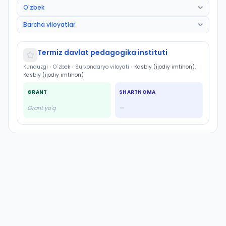
Termiz davlat pedagogika instituti
Kunduzgi
•
O`zbek
•
Surxondaryo viloyati
•
Kasbiy (ijodiy imtihon),
Kasbiy (ijodiy imtihon)
GRANT
SHARTNOMA
Grant yo'q
—