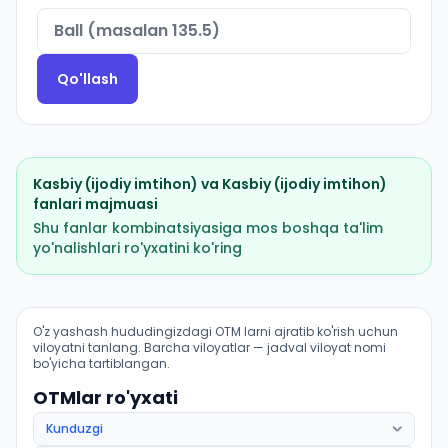
Qo'llash
Kasbiy (ijodiy imtihon)
va
Kasbiy (ijodiy imtihon)
fanlari majmuasi
Shu fanlar kombinatsiyasiga mos boshqa ta'lim
yo'nalishlari ro'yxatini ko'ring
Musiqa taʼlimi (Muzrabot tumani): OTM lar bo'yicha kir
O'z yashash hududingizdagi OTM larni ajratib ko'rish uchun
viloyatni tanlang. Barcha viloyatlar — jadval viloyat nomi
bo'yicha tartiblangan.
OTMlar ro'yxati