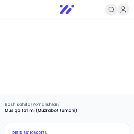
Infoedu
Ta&#039;lim xabarlari va yangili
Bosh sahifa
/
Yo'nalishlar
/
Musiqa taʼlimi (Muzrabot tumani)
DIRID
60110600173