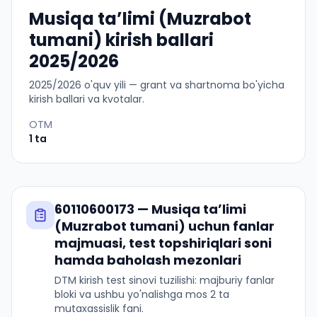
Musiqa taʼlimi (Muzrabot
tumani) kirish ballari
2025/2026
2025
/
2026
o'quv yili — grant va shartnoma bo'yicha
kirish ballari va kvotalar.
OTM
1
ta
60110600173
—
Musiqa taʼlimi
(Muzrabot tumani)
uchun fanlar
majmuasi, test topshiriqlari soni
hamda baholash mezonlari
DTM kirish test sinovi tuzilishi: majburiy fanlar
bloki va ushbu yo'nalishga mos 2 ta
mutaxassislik fani.