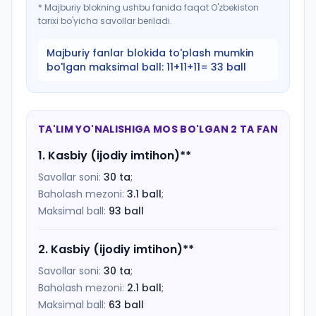
*
Majburiy blokning ushbu fanida faqat O'zbekiston
tarixi bo'yicha savollar beriladi.
Majburiy fanlar blokida to'plash mumkin
bo'lgan maksimal ball:
11+11+11= 33 ball
TA'LIM YO'NALISHIGA MOS BO'LGAN 2 TA FAN
1
.
Kasbiy (ijodiy imtihon)
**
Savollar soni:
30
ta
;
Baholash mezoni:
3.1
ball
;
Maksimal ball:
93
ball
2
.
Kasbiy (ijodiy imtihon)
**
Savollar soni:
30
ta
;
Baholash mezoni:
2.1
ball
;
Maksimal ball:
63
ball