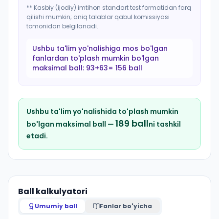
** Kasbiy (ijodiy) imtihon standart test formatidan farq
qilishi mumkin; aniq talablar qabul komissiyasi
tomonidan belgilanadi.
Ushbu ta'lim yo'nalishiga mos bo'lgan
fanlardan to'plash mumkin bo'lgan
maksimal ball:
93+63= 156 ball
Ushbu ta'lim yo'nalishida to'plash mumkin
189
ball
bo'lgan maksimal ball —
ni tashkil
etadi.
Ball kalkulyatori
Umumiy ball
Fanlar bo'yicha