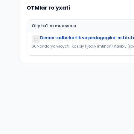
OTMlar ro'yxati
Oliy ta'lim muassasi
Denov tadbirkorlik va pedagogika instituti
Surxondaryo viloyati · Kasbiy (ijodiy imtihon), Kasbiy (ij