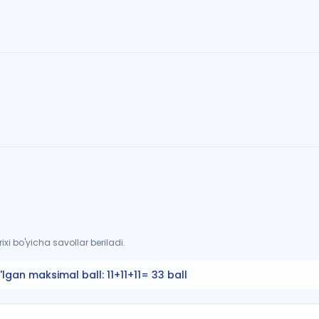
xi bo'yicha savollar beriladi.
'lgan maksimal ball:
11+11+11= 33 ball