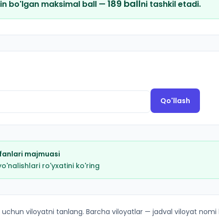
189
ball
in bo'lgan maksimal ball —
ni tashkil etadi.
Qo'llash
fanlari majmuasi
nalishlari ro'yxatini ko'ring
 kirish ballari va kvotalar
 uchun viloyatni tanlang. Barcha viloyatlar — jadval viloyat nomi