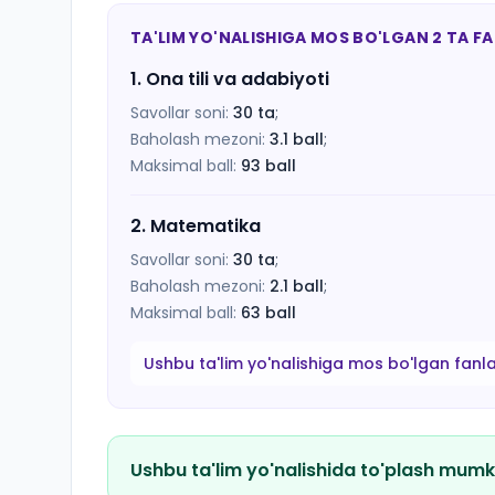
TA'LIM YO'NALISHIGA MOS BO'LGAN 2 TA F
1
.
Ona tili va adabiyoti
Savollar soni:
30
ta
;
Baholash mezoni:
3.1
ball
;
Maksimal ball:
93
ball
2
.
Matematika
Savollar soni:
30
ta
;
Baholash mezoni:
2.1
ball
;
Maksimal ball:
63
ball
Ushbu ta'lim yo'nalishiga mos bo'lgan fanl
Ushbu ta'lim yo'nalishida to'plash mumk