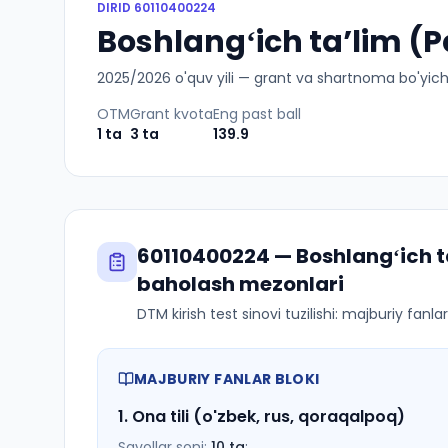
DIRID
60110400224
Boshlangʻich taʼlim (P
2025
/
2026
o'quv yili — grant va shartnoma bo'yicha 
OTM
Grant kvota
Eng past ball
1
ta
3
ta
139.9
60110400224
—
Boshlangʻich t
baholash mezonlari
DTM kirish test sinovi tuzilishi: majburiy fanl
MAJBURIY FANLAR BLOKI
1
.
Ona tili (o'zbek, rus, qoraqalpoq)
Savollar soni:
10
ta
;