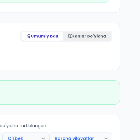
Umumiy ball
Fanlar bo'yicha
 bo'yicha tartiblangan.