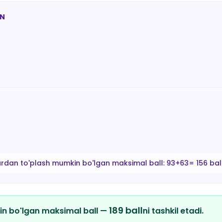
AN
ardan to'plash mumkin bo'lgan maksimal ball:
93+63= 156 bal
189
ball
in bo'lgan maksimal ball —
ni tashkil etadi.