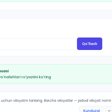
Qo'llash
muasi
nalishlari ro'yxatini ko'ring
o'yicha kirish ballari va kvotalar
 uchun viloyatni tanlang. Barcha viloyatlar — jadval viloyat nomi