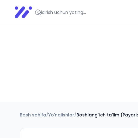
Infoedu
Ta&#039;lim xabarlari va yangiliklari
Bosh sahifa
/
Yo'nalishlar
/
Boshlangʻich taʼlim (Payar