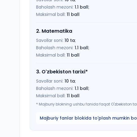
Baholash mezoni:
1.1
ball
;
Maksimal ball:
11
ball
2
.
Matematika
Savollar soni:
10
ta
;
Baholash mezoni:
1.1
ball
;
Maksimal ball:
11
ball
3
.
O'zbekiston tarixi
*
Savollar soni:
10
ta
;
Baholash mezoni:
1.1
ball
;
Maksimal ball:
11
ball
*
Majburiy blokning ushbu fanida faqat O'zbekiston tari
Majburiy fanlar blokida to'plash mumkin bo