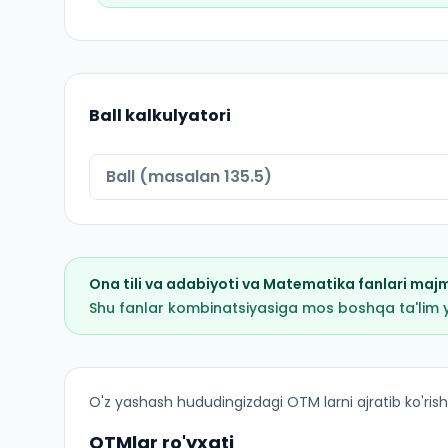
Ball kalkulyatori
Ona tili va adabiyoti
va
Matematika
fanlari maj
Shu fanlar kombinatsiyasiga mos boshqa ta'lim yo'
Boshlangʻich taʼlim (Payariq tumani): OTM lar b
O'z yashash hududingizdagi OTM larni ajratib ko'rish
OTMlar ro'yxati