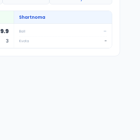
Shartnoma
39.9
-
Ball
3
-
Kvota