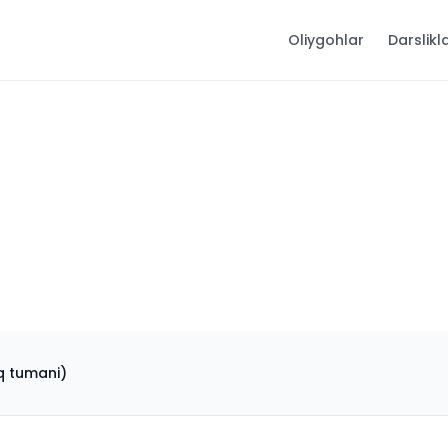
Oliygohlar
Darslikl
iq tumani)