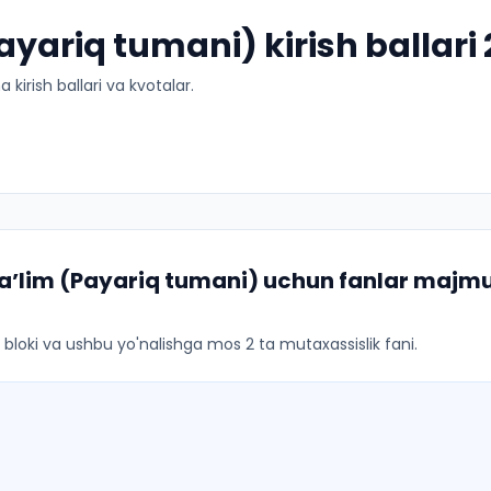
ayariq tumani) kirish ballari
kirish ballari va kvotalar.
aʼlim (Payariq tumani)
uchun fanlar majmua
ar bloki va ushbu yo'nalishga mos 2 ta mutaxassislik fani.