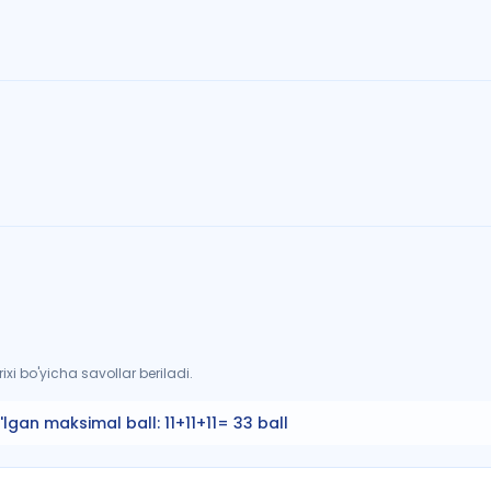
xi bo'yicha savollar beriladi.
'lgan maksimal ball:
11+11+11= 33 ball