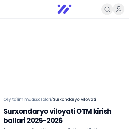
Infoedu
Ta&#039;lim xabarlari va yangili
Oliy ta'lim muassasalari
/
Surxondaryo viloyati
Surxondaryo viloyati
OTM kirish
ballari 2025-2026