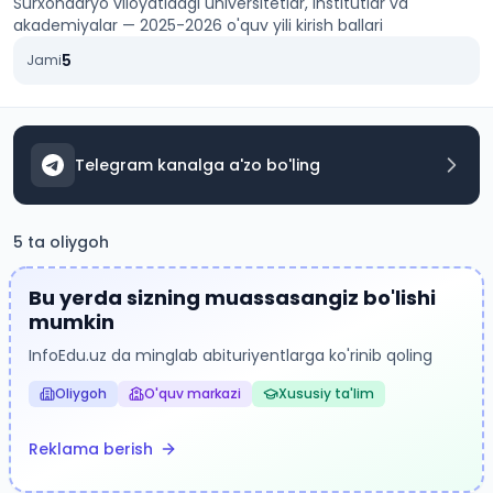
Surxondaryo viloyati
dagi universitetlar, institutlar va
akademiyalar — 2025-2026 o'quv yili kirish ballari
5
Jami
Telegram kanalga a'zo bo'ling
5
ta oliygoh
Bu yerda sizning muassasangiz bo'lishi
mumkin
InfoEdu.uz da minglab abituriyentlarga ko'rinib qoling
REKLAMA JOYI
Oliygoh
O'quv markazi
Xususiy ta'lim
Reklama berish