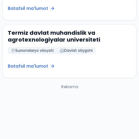
Batafsil ma'lumot
Termiz davlat muhandislik va
agrotexnologiyalar universiteti
Surxondaryo viloyati
Davlat oliygohi
Batafsil ma'lumot
Reklama