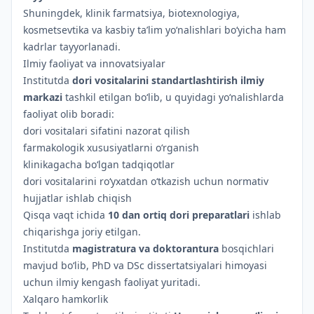
Shuningdek, klinik farmatsiya, biotexnologiya,
kosmetsevtika va kasbiy ta’lim yo‘nalishlari bo‘yicha ham
kadrlar tayyorlanadi.
Ilmiy faoliyat va innovatsiyalar
Institutda
dori vositalarini standartlashtirish ilmiy
markazi
tashkil etilgan bo‘lib, u quyidagi yo‘nalishlarda
faoliyat olib boradi:
dori vositalari sifatini nazorat qilish
farmakologik xususiyatlarni o‘rganish
klinikagacha bo‘lgan tadqiqotlar
dori vositalarini ro‘yxatdan o‘tkazish uchun normativ
hujjatlar ishlab chiqish
Qisqa vaqt ichida
10 dan ortiq dori preparatlari
ishlab
chiqarishga joriy etilgan.
Institutda
magistratura va doktorantura
bosqichlari
mavjud bo‘lib, PhD va DSc dissertatsiyalari himoyasi
uchun ilmiy kengash faoliyat yuritadi.
Xalqaro hamkorlik