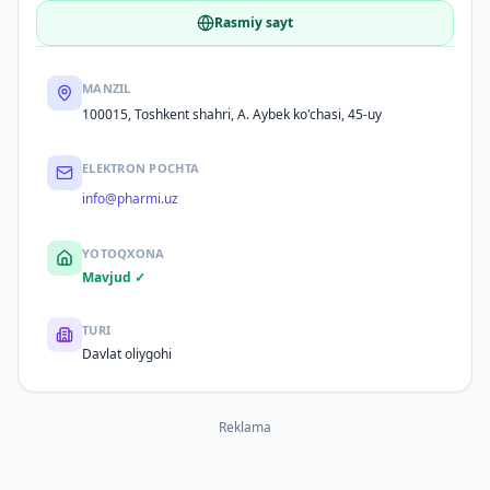
Rasmiy sayt
MANZIL
100015, Toshkent shahri, A. Aybek ko'chasi, 45-uy
ELEKTRON POCHTA
info@pharmi.uz
YOTOQXONA
Mavjud ✓
TURI
Davlat oliygohi
Reklama