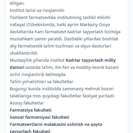
etilgan.
Institut tarixi va rivojlanishi
Toshkent farmatsevtika institutining tashkil etilishi
nafaqat O‘zbekistonda, balki ayrim Markaziy Osiyo
davlatlarida ham farmatsevt kadrlar tayyorlash tizimiga
mustahkam zamin yaratdi. Dastlabki yillardan boshlab
oliy farmatsevtik ta’lim tuzilmasi va o‘quv dasturlari
shakllantirildi.
Mustaqillik yillarida institut
Kadrlar tayyorlash milliy
dasturi
asosida ta’lim, ilm-fan va moddiy-texnik bazani
izchil rivojlantirib kelmoqda.
Ta’lim yo‘nalishlari va fakultetlar
Bugungi kunda institutda zamonaviy mehnat bozori
talablariga mos quyidagi fakultetlar faoliyat yuritadi:
Asosiy fakultetlar
Farmatsiya fakulteti
Sanoat farmatsiyasi fakulteti
Farmatsevtlarni malakasini oshirish va qayta
tayyorlash fakulteti