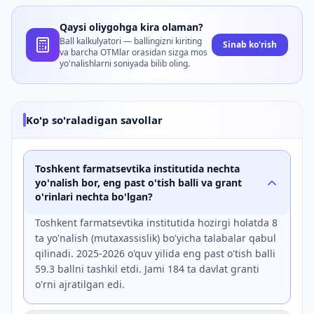
Qaysi oliygohga kira olaman?
Ball kalkulyatori — ballingizni kiriting
Sinab ko'rish
va barcha OTMlar orasidan sizga mos
yo'nalishlarni soniyada bilib oling.
Ko'p so'raladigan savollar
Toshkent farmatsevtika institutida nechta
yo'nalish bor, eng past o'tish balli va grant
o'rinlari nechta bo'lgan?
Toshkent farmatsevtika institutida hozirgi holatda 8
ta yo'nalish (mutaxassislik) bo'yicha talabalar qabul
qilinadi. 2025-2026 o'quv yilida eng past o'tish balli
59.3 ballni tashkil etdi. Jami 184 ta davlat granti
o'rni ajratilgan edi.