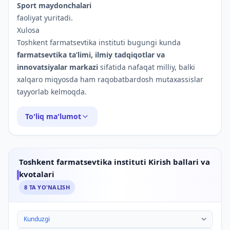
Sport maydonchalari
faoliyat yuritadi.
Xulosa
Toshkent farmatsevtika instituti bugungi kunda
farmatsevtika ta’limi, ilmiy tadqiqotlar va
innovatsiyalar markazi
sifatida nafaqat milliy, balki
xalqaro miqyosda ham raqobatbardosh mutaxassislar
tayyorlab kelmoqda.
To'liq ma'lumot
Toshkent farmatsevtika instituti Kirish ballari va
kvotalari
8
TA YO'NALISH
Toshkent farmatsevtika instituti Kirish ballari va kvotala