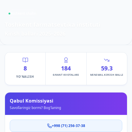
Toshkent shahri
Toshkent farmatsevtika instituti
Kirish ballari
2025–2026
8
184
59.3
GRANT KVOTALARI
MINIMAL KIRISH BALLI
YO'NALISH
Qabul Komissiyasi
Savollaringiz bormi? Bog'laning
+998 (71) 256-37-38