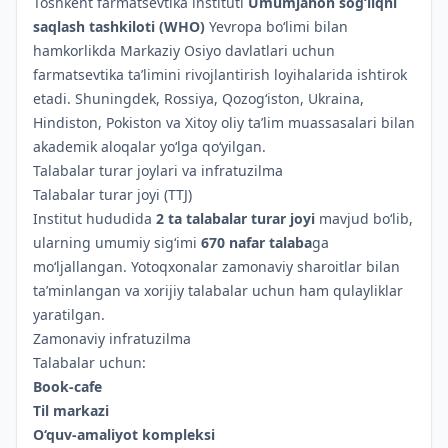
Toshkent farmatsevtika instituti
Umumjahon sog‘liqni
saqlash tashkiloti (WHO)
Yevropa bo‘limi bilan
hamkorlikda Markaziy Osiyo davlatlari uchun
farmatsevtika ta’limini rivojlantirish loyihalarida ishtirok
etadi. Shuningdek, Rossiya, Qozog‘iston, Ukraina,
Hindiston, Pokiston va Xitoy oliy ta’lim muassasalari bilan
akademik aloqalar yo‘lga qo‘yilgan.
Talabalar turar joylari va infratuzilma
Talabalar turar joyi (TTJ)
Institut hududida
2 ta talabalar turar joyi
mavjud bo‘lib,
ularning umumiy sig‘imi
670 nafar talaba
ga
mo‘ljallangan. Yotoqxonalar zamonaviy sharoitlar bilan
ta’minlangan va xorijiy talabalar uchun ham qulayliklar
yaratilgan.
Zamonaviy infratuzilma
Talabalar uchun:
Book-cafe
Til markazi
O‘quv-amaliyot kompleksi