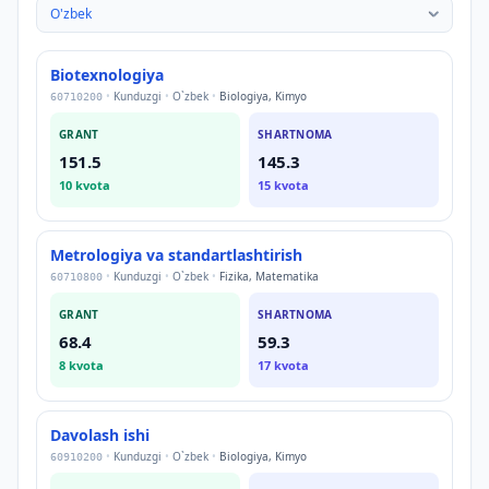
Biotexnologiya
•
Kunduzgi
•
O`zbek
•
Biologiya, Kimyo
60710200
GRANT
SHARTNOMA
151.5
145.3
10
kvota
15
kvota
Metrologiya va standartlashtirish
•
Kunduzgi
•
O`zbek
•
Fizika, Matematika
60710800
GRANT
SHARTNOMA
68.4
59.3
8
kvota
17
kvota
Davolash ishi
•
Kunduzgi
•
O`zbek
•
Biologiya, Kimyo
60910200