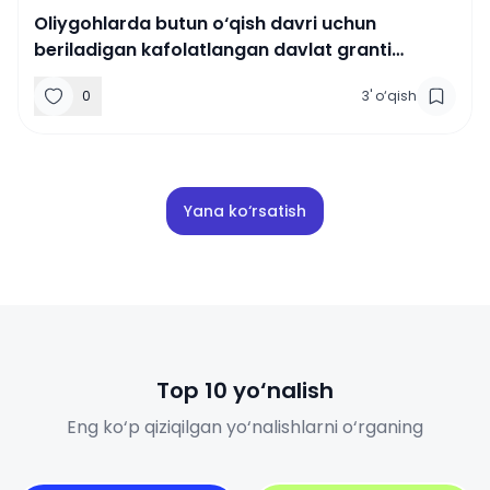
Oliygohlarda butun o‘qish davri uchun
beriladigan kafolatlangan davlat granti
egalari aniqlandi.
0
3
'
o‘qish
Yana ko‘rsatish
Top 10 yo‘nalish
Eng ko‘p qiziqilgan yo‘nalishlarni o‘rganing