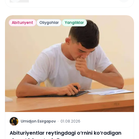
Abituriyent
Oliygohlar
Yangiliklar
U
Umidjon Esirgapov
·
01.08.2026
Abituriyentlar reytingdagi o‘rnini ko‘radigan