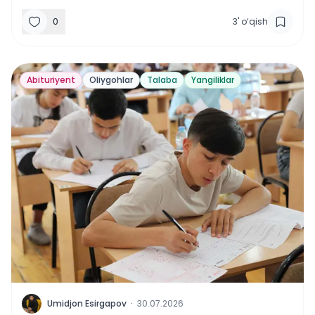
0
3
'
o‘qish
Abituriyent
Oliygohlar
Talaba
Yangiliklar
U
Umidjon Esirgapov
·
30.07.2026