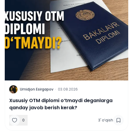
U
Umidjon Esirgapov
·
03.08.2026
Xususiy OTM diplomi o‘tmaydi deganlarga
qanday javob berish kerak?
0
3
'
o‘qish