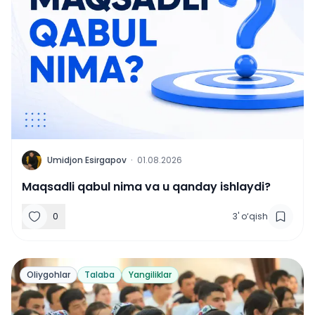
U
Umidjon Esirgapov
·
01.08.2026
Maqsadli qabul nima va u qanday ishlaydi?
0
3
'
o‘qish
Oliygohlar
Talaba
Yangiliklar