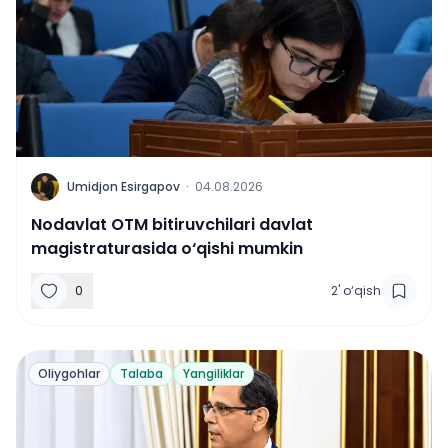
U
Umidjon Esirgapov
·
04.08.2026
Nodavlat OTM bitiruvchilari davlat
magistraturasida o‘qishi mumkin
0
2
'
o‘qish
Oliygohlar
Talaba
Yangiliklar