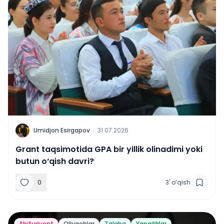
U
Umidjon Esirgapov
·
31.07.2026
Grant taqsimotida GPA bir yillik olinadimi yoki
butun o‘qish davri?
0
3
'
o‘qish
Abituriyent
Oliygohlar
Talaba
Yangiliklar