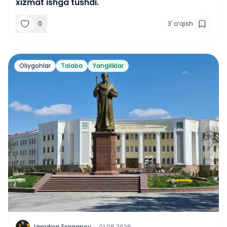
xizmat ishga tushdi.
0
3
'
o‘qish
Oliygohlar
Talaba
Yangiliklar
Umidjon Esirgapov
·
01.08.2026