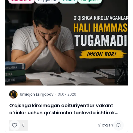
U
Umidjon Esirgapov
·
31.07.2026
O‘qishga kirolmagan abituriyentlar vakant
o‘rinlar uchun qo‘shimcha tanlovda ishtirok
etishi mumkin.
0
3
'
o‘qish