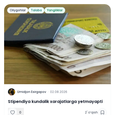
Oliygohlar
Talaba
Yangiliklar
U
Umidjon Esirgapov
·
02.08.2026
Stipendiya kundalik xarajatlarga yetmayapti
0
2
'
o‘qish