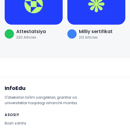
Attestatsiya
Milliy sertifikat
230
Articles
213
Articles
Sayt xaritasi
InfoEdu
O'zbekiston ta'lim yangiliklari, grantlar va
universitetlar haqidagi ishonchli manba.
ASOSIY
Bosh sahifa