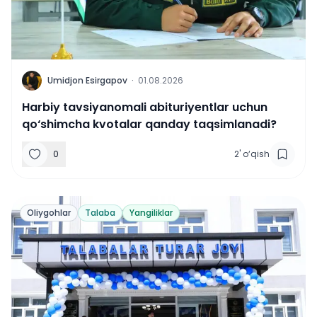
U
Umidjon Esirgapov
·
01.08.2026
Harbiy tavsiyanomali abituriyentlar uchun
qo‘shimcha kvotalar qanday taqsimlanadi?
0
2
'
o‘qish
Oliygohlar
Talaba
Yangiliklar