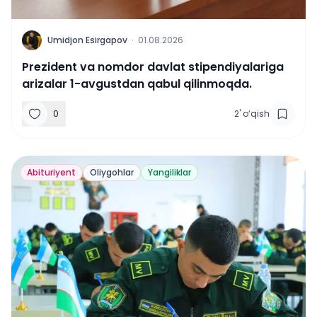
U
Umidjon Esirgapov
·
01.08.2026
Prezident va nomdor davlat stipendiyalariga
arizalar 1-avgustdan qabul qilinmoqda.
0
2
'
o‘qish
Abituriyent
Oliygohlar
Yangiliklar