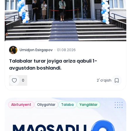
U
Umidjon Esirgapov
·
01.08.2026
Talabalar turar joyiga ariza qabuli 1-
avgustdan boshlandi.
0
2
'
o‘qish
Abituriyent
Oliygohlar
Talaba
Yangiliklar