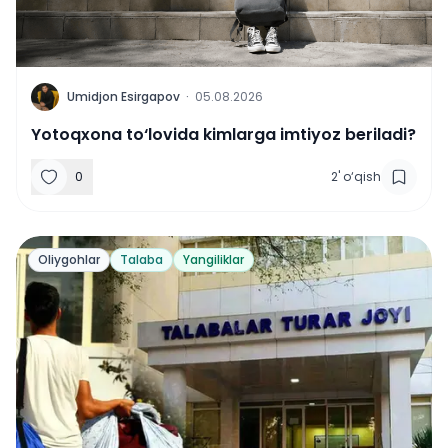
U
Umidjon Esirgapov
·
05.08.2026
Yotoqxona to‘lovida kimlarga imtiyoz beriladi?
0
2
'
o‘qish
Oliygohlar
Talaba
Yangiliklar