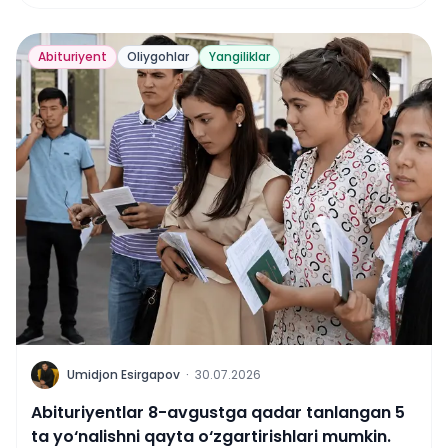
Abituriyent
Oliygohlar
Yangiliklar
U
Umidjon Esirgapov
·
30.07.2026
Abituriyentlar 8-avgustga qadar tanlangan 5
ta yo‘nalishni qayta o‘zgartirishlari mumkin.