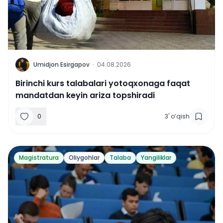
U
Umidjon Esirgapov
·
04.08.2026
Birinchi kurs talabalari yotoqxonaga faqat
mandatdan keyin ariza topshiradi
0
3
'
o‘qish
Magistratura
Oliygohlar
Talaba
Yangiliklar