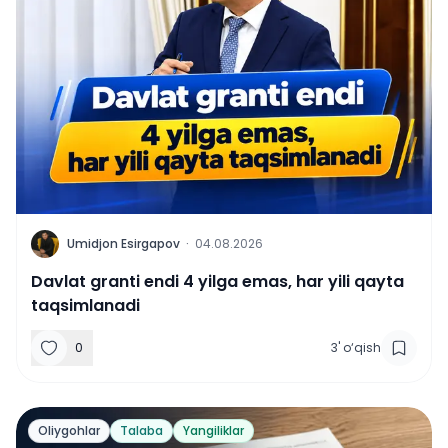
U
Umidjon Esirgapov
·
04.08.2026
Davlat granti endi 4 yilga emas, har yili qayta
taqsimlanadi
0
3
'
o‘qish
Oliygohlar
Talaba
Yangiliklar