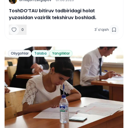
U
ToshDO‘TAU bitiruv tadbiridagi holat
yuzasidan vazirlik tekshiruv boshladi.
0
3
'
o‘qish
Oliygohlar
Talaba
Yangiliklar